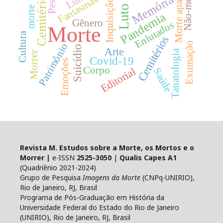
Morte aparente
Não-morte
Peste
Memória
Fantasmas
Cemitério
Inquisição
Luto
morte
Pandemia
Gênero
Enlutados
Morte
Cultura
Cemitérios
Exumação
Patrimônio
Suicídio
Arte
Tanatologia
Morrer
Covid-19
Emoções
Editorial
Corpo
Saúde
Revista M. Estudos sobre a Morte, os Mortos e o
Morrer |
e-ISSN
2525-3050
|
Qualis Capes A1
(Quadriênio 2021-2024)
Grupo de Pesquisa
Imagens da Morte
(CNPq-UNIRIO),
Rio de Janeiro, RJ, Brasil
Programa de Pós-Graduação em História da
Universidade Federal do Estado do Rio de Janeiro
(UNIRIO), Rio de Janeiro, RJ, Brasil