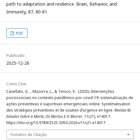
path to adaptation and resilience. Brain, Behavior, and
Immunity, 87, 80-81.
PDF
Publicado
2025-12-26
Como Citar
Casellato, G. ., Mazorra, L., & Tinoco, V. . (2025). Intervenções
psicossociais no contexto pandêmico por covid-19: sistematização de
ações preventivas e suportivas emergenciais online: Systématisation
des stratégies préventives et de soutien d’urgence en ligne.
Revista M.
Estudos Sobre a Morte, Os Mortos E O Morrer
,
11
(21), e14017.
https://doi.org/10.9789/2525-3050.2026.v11n21.e14017
Fomatos de Citação