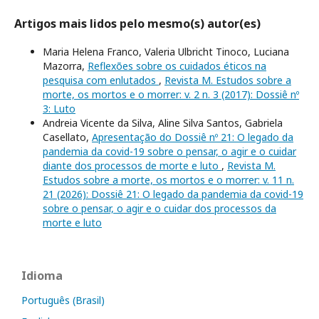
Artigos mais lidos pelo mesmo(s) autor(es)
Maria Helena Franco, Valeria Ulbricht Tinoco, Luciana
Mazorra,
Reflexões sobre os cuidados éticos na
pesquisa com enlutados
,
Revista M. Estudos sobre a
morte, os mortos e o morrer: v. 2 n. 3 (2017): Dossiê nº
3: Luto
Andreia Vicente da Silva, Aline Silva Santos, Gabriela
Casellato,
Apresentação do Dossiê nº 21: O legado da
pandemia da covid-19 sobre o pensar, o agir e o cuidar
diante dos processos de morte e luto
,
Revista M.
Estudos sobre a morte, os mortos e o morrer: v. 11 n.
21 (2026): Dossiê 21: O legado da pandemia da covid-19
sobre o pensar, o agir e o cuidar dos processos da
morte e luto
Idioma
Português (Brasil)