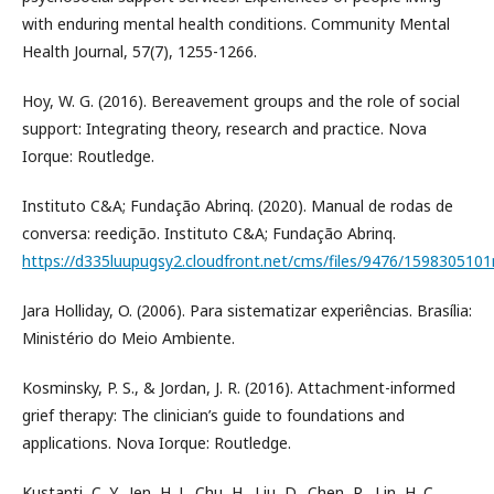
with enduring mental health conditions. Community Mental
Health Journal, 57(7), 1255-1266.
Hoy, W. G. (2016). Bereavement groups and the role of social
support: Integrating theory, research and practice. Nova
Iorque: Routledge.
Instituto C&A; Fundação Abrinq. (2020). Manual de rodas de
conversa: reedição. Instituto C&A; Fundação Abrinq.
https://d335luupugsy2.cloudfront.net/cms/files/9476/159830510
Jara Holliday, O. (2006). Para sistematizar experiências. Brasília:
Ministério do Meio Ambiente.
Kosminsky, P. S., & Jordan, J. R. (2016). Attachment-informed
grief therapy: The clinician’s guide to foundations and
applications. Nova Iorque: Routledge.
Kustanti, C. Y., Jen, H. J., Chu, H., Liu, D., Chen, R., Lin, H. C.,