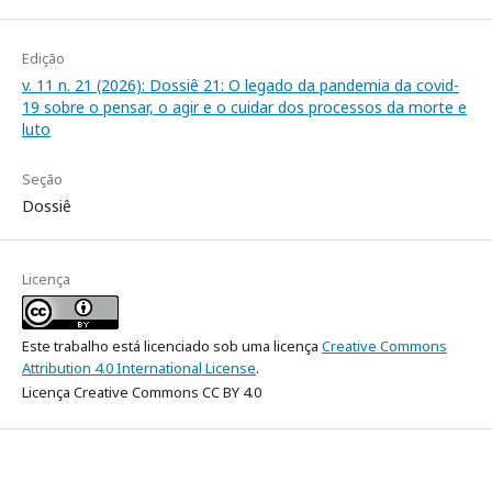
Edição
v. 11 n. 21 (2026): Dossiê 21: O legado da pandemia da covid-
19 sobre o pensar, o agir e o cuidar dos processos da morte e
luto
Seção
Dossiê
Licença
Este trabalho está licenciado sob uma licença
Creative Commons
Attribution 4.0 International License
.
Licença Creative Commons CC BY 4.0