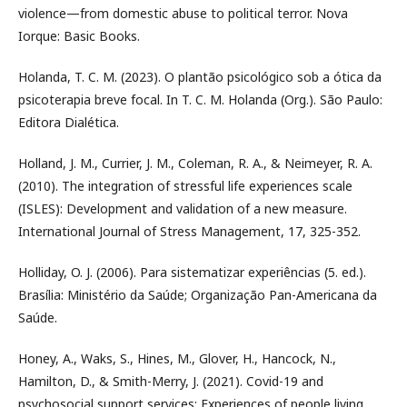
violence—from domestic abuse to political terror. Nova
Iorque: Basic Books.
Holanda, T. C. M. (2023). O plantão psicológico sob a ótica da
psicoterapia breve focal. In T. C. M. Holanda (Org.). São Paulo:
Editora Dialética.
Holland, J. M., Currier, J. M., Coleman, R. A., & Neimeyer, R. A.
(2010). The integration of stressful life experiences scale
(ISLES): Development and validation of a new measure.
International Journal of Stress Management, 17, 325-352.
Holliday, O. J. (2006). Para sistematizar experiências (5. ed.).
Brasília: Ministério da Saúde; Organização Pan-Americana da
Saúde.
Honey, A., Waks, S., Hines, M., Glover, H., Hancock, N.,
Hamilton, D., & Smith-Merry, J. (2021). Covid-19 and
psychosocial support services: Experiences of people living