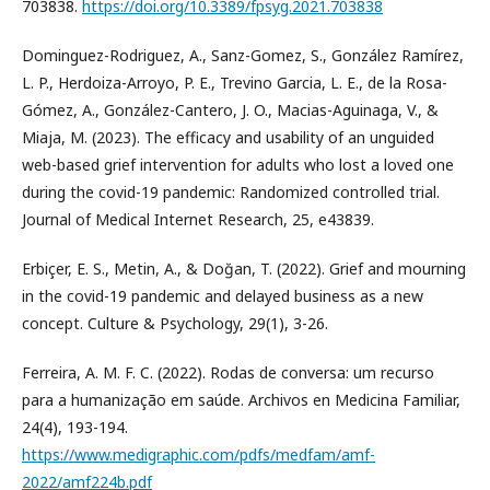
703838.
https://doi.org/10.3389/fpsyg.2021.703838
Dominguez-Rodriguez, A., Sanz-Gomez, S., González Ramírez,
L. P., Herdoiza-Arroyo, P. E., Trevino Garcia, L. E., de la Rosa-
Gómez, A., González-Cantero, J. O., Macias-Aguinaga, V., &
Miaja, M. (2023). The efficacy and usability of an unguided
web-based grief intervention for adults who lost a loved one
during the covid-19 pandemic: Randomized controlled trial.
Journal of Medical Internet Research, 25, e43839.
Erbiçer, E. S., Metin, A., & Doğan, T. (2022). Grief and mourning
in the covid-19 pandemic and delayed business as a new
concept. Culture & Psychology, 29(1), 3-26.
Ferreira, A. M. F. C. (2022). Rodas de conversa: um recurso
para a humanização em saúde. Archivos en Medicina Familiar,
24(4), 193-194.
https://www.medigraphic.com/pdfs/medfam/amf-
2022/amf224b.pdf