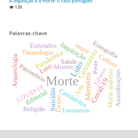
A Inquisição e a morte: o caso português
130
Palavras-chave
Etnografia
Inquisição
morte
Enlutados
Cemitério
Pandemia
Tanatologia
Cultura
Arqueologia
Saúde
Luto
Peste
Luto;
Patrimônio
Mortos
Gênero
Morte aparente
Assombrações
Memória
Morte
Covid-19
Arte
COVID-19
Cemitérios
Suicídio
Editorial
Corpo
Religião
Fantasmas