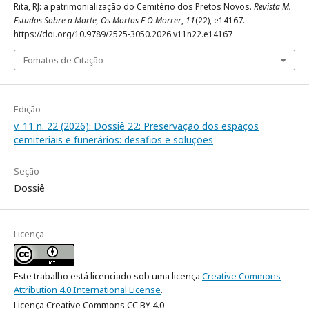
Rita, RJ: a patrimonialização do Cemitério dos Pretos Novos.
Revista M.
Estudos Sobre a Morte, Os Mortos E O Morrer
,
11
(22), e14167.
https://doi.org/10.9789/2525-3050.2026.v11n22.e14167
Fomatos de Citação
Edição
v. 11 n. 22 (2026): Dossiê 22: Preservação dos espaços
cemiteriais e funerários: desafios e soluções
Seção
Dossiê
Licença
Este trabalho está licenciado sob uma licença
Creative Commons
Attribution 4.0 International License
.
Licença Creative Commons CC BY 4.0