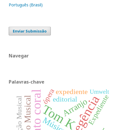
Português (Brasil)
Enviar Submissão
Navegar
Palavras-chave
ópera
expediente
Umwelt
Canto coral
Regência
Expediente
editorial
Produção Musical
Educação Musical
Arranjo
Tom K
Música