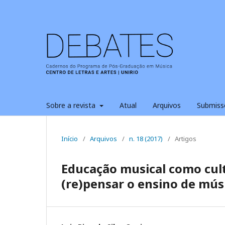
Sobre a revista
Atual
Arquivos
Submiss
Início
/
Arquivos
/
n. 18 (2017)
/
Artigos
Educação musical como cult
(re)pensar o ensino de mús