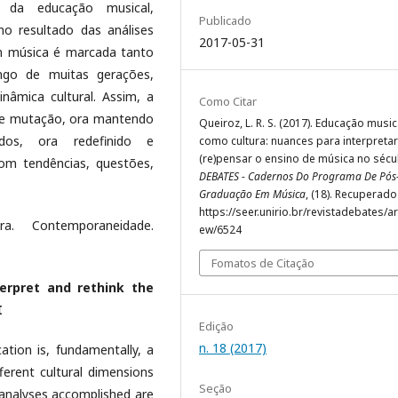
 da educação musical,
Publicado
o resultado das análises
2017-05-31
em música é marcada tanto
ongo de muitas gerações,
âmica cultural. Assim, a
Como Citar
de mutação, ora mantendo
Queiroz, L. R. S. (2017). Educação music
ados, ora redefinido e
como cultura: nuances para interpretar
(re)pensar o ensino de música no sécul
com tendências, questões,
DEBATES - Cadernos Do Programa De Pós
Graduação Em Música
, (18). Recuperado
https://seer.unirio.br/revistadebates/art
a. Contemporaneidade.
ew/6524
Fomatos de Citação
terpret and rethink the
I
Edição
n. 18 (2017)
ation is, fundamentally, a
ferent cultural dimensions
Seção
e analyses accomplished are