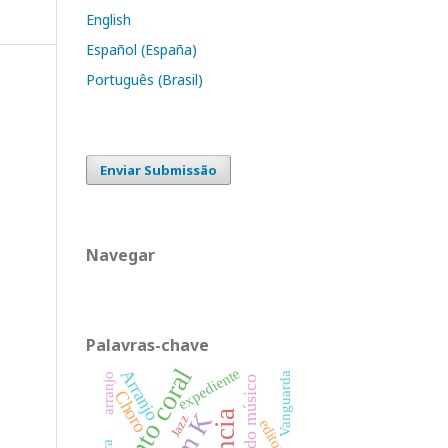
English
Español (España)
Português (Brasil)
Enviar Submissão
Navegar
Palavras-chave
Canto coral
expediente
Arranjo
Vanguarda
arranjo
saúde do músico
Choro
Jazz
editorial