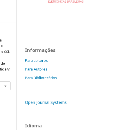
al
 e
Informações
o XXI.
-
Para Leitores
 de
Para Autores
icle/vi
Para Bibliotecários
Open Journal Systems
Idioma