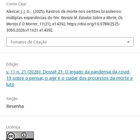
Como Citar
Alencar, J. J. G. . (2025). Rastros de morte nos sertões brasileiros:
múltiplas experiências do fim.
Revista M. Estudos Sobre a Morte, Os
Mortos E O Morrer
,
11
(21), e14392. https://doi.org/10.9789/2525-
3050.2026.v11n21.e14392
Fomatos de Citação
Edição
v. 11 n. 21 (2026): Dossiê 21: O legado da pandemia da covid-
19 sobre o pensar, o agir e o cuidar dos processos da morte e
luto
Seção
Resenha
Licença