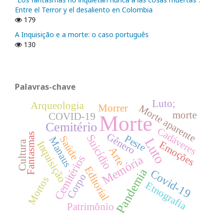
Entre el Terror y el desaliento en Colombia
179
A Inquisição e a morte: o caso português
130
Palavras-chave
Luto;
Arqueologia
Morrer
Morte aparente
morte
COVID-19
Morte
Cemitério
Cadáveres
Gênero
Fantasmas
Suicídio
Peste
Saúde
Manaus
Luto
Inquisição
Cultura
Emoções
Arte
Cemitérios
Memória
Editorial
Pandemia
Covid-19
Corpo
Mortos
Etnografia
Patrimônio