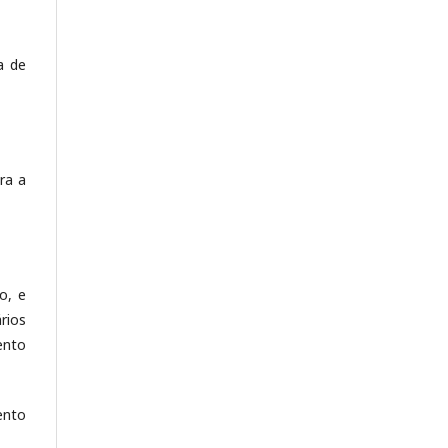
a de
ra a
o, e
rios
ento
ento