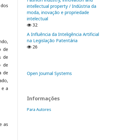
 dos
intellectual property / Indústria da
moda, inovação e propriedade
intelectual
32
A Influência da Inteligência Artificial
na Legislação Patentária
ndo,
26
o de
s de
o de
a de
Open Journal Systems
ado,
 e a
Informações
Para Autores
e as