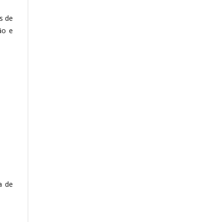
s de
ão e
a de