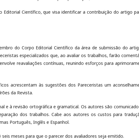
ditorial Científico, que visa identificar a contribuição do artigo pa
bro do Corpo Editorial Científico da área de submissão do artig
eceristas especializados que, ao avaliar os trabalhos, farão comentá
 envolve reavaliações contínuas, reunindo esforços para aprimoram
tíficos acrescentam às sugestões dos Pareceristas um aconselham
drões da Revista.
nal e à revisão ortográfica e gramatical. Os autores são comunicado
eparação dos trabalhos. Cabe aos autores os custos para traduç
omas Português, Inglês e Espanhol.
seis meses para que o parecer dos avaliadores seja emitido.