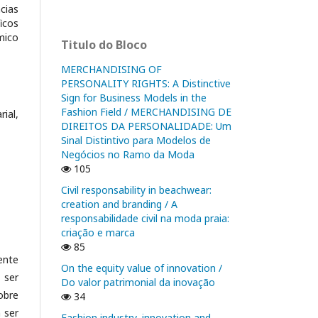
cias
icos
mico
Titulo do Bloco
MERCHANDISING OF
PERSONALITY RIGHTS: A Distinctive
Sign for Business Models in the
Fashion Field / MERCHANDISING DE
ial,
DIREITOS DA PERSONALIDADE: Um
Sinal Distintivo para Modelos de
Negócios no Ramo da Moda
105
Civil responsability in beachwear:
creation and branding / A
responsabilidade civil na moda praia:
criação e marca
85
ente
On the equity value of innovation /
 ser
Do valor patrimonial da inovação
obre
34
 ser
Fashion industry, innovation and