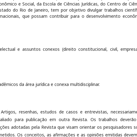
ômico e Social, da Escola de Ciências Jurídicas, do Centro de Ciên
Estado do Rio de Janeiro, tem por objetivo divulgar trabalhos científ
ternacionais, que possam contribuir para o desenvolvimento econô
ual e assuntos conexos (direito constitucional, civil, empresar
êmicos da área jurídica e conexa multidisciplinar.
igos, resenhas, estudos de casos e entrevistas, necessariam
valiado para publicação em outra Revista. Os trabalhos deverão
ões adotadas pela Revista que visam orientar os pesquisadores s
bmetidos. Os conceitos, as afirmações e as opiniões emitidas devem