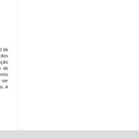
0 de
 dos
ação
o de
ento
 ser
o. A