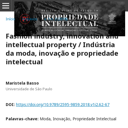
Início
/
Arquivos
/
v. 1 n. 2 (2018)
/
Artigos
Fashion industry, innovation and
intellectual property / Indústria
da moda, inovação e propriedade
intelectual
Maristela Basso
Universidade de São Paulo
DOI:
https://doi.org/10.9789/2595-9859.2018.v1i2.62-67
Palavras-chave:
Moda, Inovação, Propriedade Intelectual