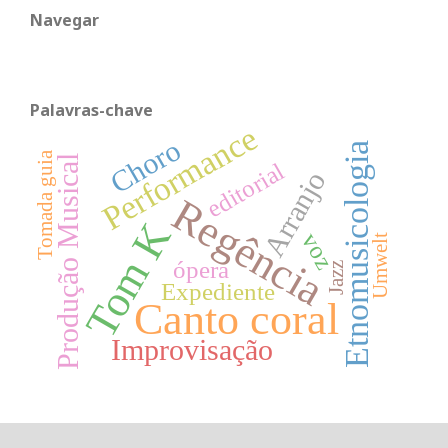
Navegar
Palavras-chave
Performance
Choro
Etnomusicologia
Tomada guia
Produção Musical
editorial
Arranjo
Regência
Tom K
voz
Umwelt
ópera
Jazz
Expediente
Canto coral
Improvisação