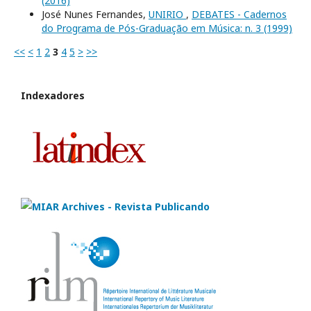
(2016)
José Nunes Fernandes,
UNIRIO
,
DEBATES - Cadernos
do Programa de Pós-Graduação em Música: n. 3 (1999)
<<
<
1
2
3
4
5
>
>>
Indexadores