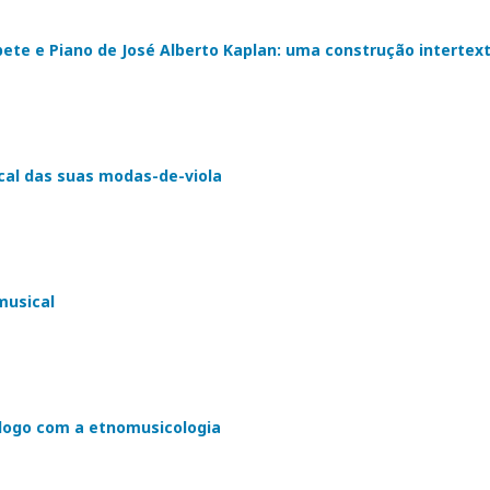
e e Piano de José Alberto Kaplan: uma construção intertext
ical das suas modas-de-viola
usical
álogo com a etnomusicologia