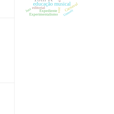
educação musical
Carnaval
editorial
Jazz
voz
Expediente
Umwelt
Experimentalismo