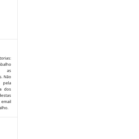
orias:
abalho
to as
s. Não
 pela
sa dos
destas
 email
alho.