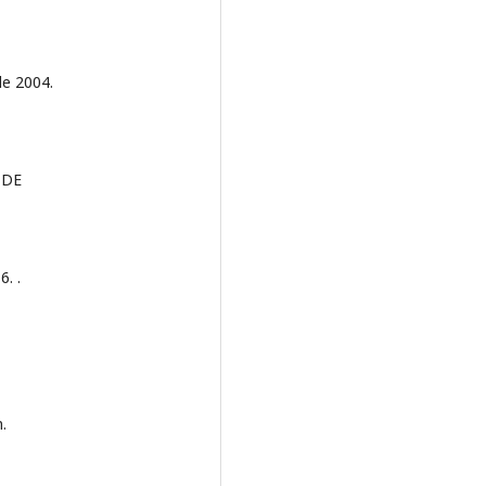
de 2004.
 DE
. .
.