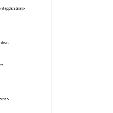
entapplications-
ntion:
ts
cesso