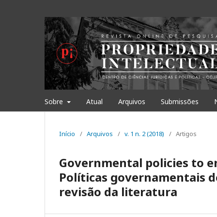
Sobre
Atual
Arquivos
Submissões
Início
/
Arquivos
/
v. 1 n. 2 (2018)
/
Artigos
Governmental policies to en
Políticas governamentais 
revisão da literatura