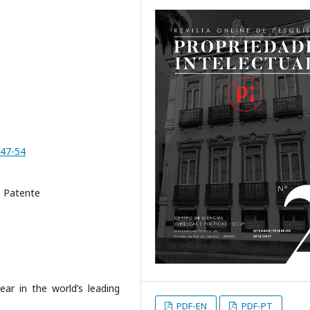
.47-54
. Patente
ar in the world’s leading
PDF-EN
PDF-PT