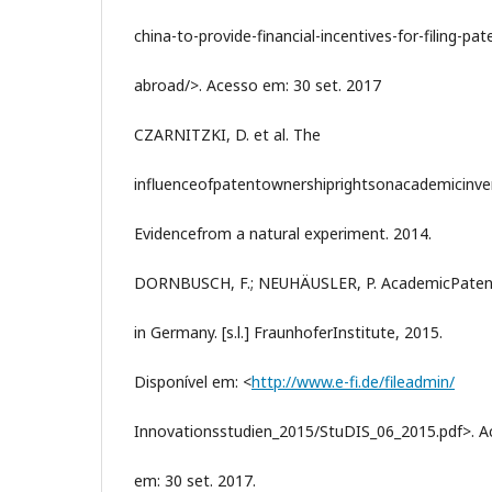
china-to-provide-financial-incentives-for-filing-pat
abroad/>. Acesso em: 30 set. 2017
CZARNITZKI, D. et al. The
influenceofpatentownershiprightsonacademicinve
Evidencefrom a natural experiment. 2014.
DORNBUSCH, F.; NEUHÄUSLER, P. AcademicPaten
in Germany. [s.l.] FraunhoferInstitute, 2015.
Disponível em: <
http://www.e-fi.de/fileadmin/
Innovationsstudien_2015/StuDIS_06_2015.pdf>. A
em: 30 set. 2017.