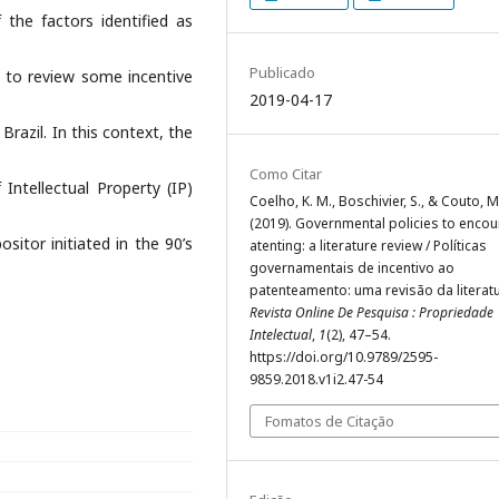
 the factors identified as
Publicado
s to review some incentive
2019-04-17
 Brazil. In this context, the
Como Citar
Intellectual Property (IP)
Coelho, K. M., Boschivier, S., & Couto, M
(2019). Governmental policies to enco
ositor initiated in the 90’s
atenting: a literature review / Políticas
governamentais de incentivo ao
patenteamento: uma revisão da literatu
Revista Online De Pesquisa : Propriedade
Intelectual
,
1
(2), 47–54.
https://doi.org/10.9789/2595-
9859.2018.v1i2.47-54
Fomatos de Citação