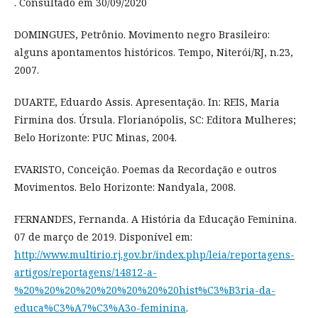
. Consultado em 30/09/2020
DOMINGUES, Petrônio. Movimento negro Brasileiro:
alguns apontamentos históricos. Tempo, Niterói/RJ, n.23,
2007.
DUARTE, Eduardo Assis. Apresentação. In: REIS, Maria
Firmina dos. Úrsula. Florianópolis, SC: Editora Mulheres;
Belo Horizonte: PUC Minas, 2004.
EVARISTO, Conceição. Poemas da Recordação e outros
Movimentos. Belo Horizonte: Nandyala, 2008.
FERNANDES, Fernanda. A História da Educação Feminina.
07 de março de 2019. Disponível em:
http://www.multirio.rj.gov.br/index.php/leia/reportagens-
artigos/reportagens/14812-a-
%20%20%20%20%20%20%20%20hist%C3%B3ria-da-
educa%C3%A7%C3%A3o-feminina
.