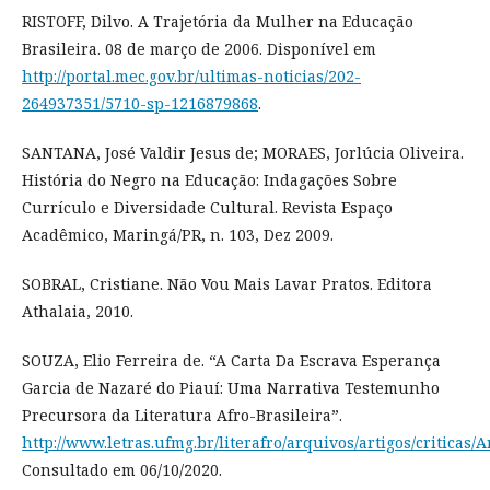
RISTOFF, Dilvo. A Trajetória da Mulher na Educação
Brasileira. 08 de março de 2006. Disponível em
http://portal.mec.gov.br/ultimas-noticias/202-
264937351/5710-sp-1216879868
.
SANTANA, José Valdir Jesus de; MORAES, Jorlúcia Oliveira.
História do Negro na Educação: Indagações Sobre
Currículo e Diversidade Cultural. Revista Espaço
Acadêmico, Maringá/PR, n. 103, Dez 2009.
SOBRAL, Cristiane. Não Vou Mais Lavar Pratos. Editora
Athalaia, 2010.
SOUZA, Elio Ferreira de. “A Carta Da Escrava Esperança
Garcia de Nazaré do Piauí: Uma Narrativa Testemunho
Precursora da Literatura Afro-Brasileira”.
http://www.letras.ufmg.br/literafro/arquivos/artigos/criticas/
Consultado em 06/10/2020.