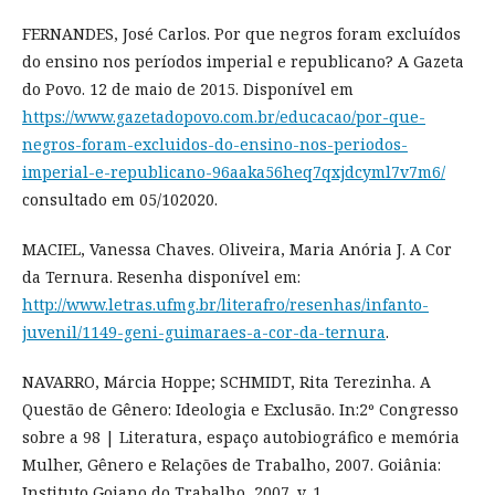
FERNANDES, José Carlos. Por que negros foram excluídos
do ensino nos períodos imperial e republicano? A Gazeta
do Povo. 12 de maio de 2015. Disponível em
https://www.gazetadopovo.com.br/educacao/por-que-
negros-foram-excluidos-do-ensino-nos-periodos-
imperial-e-republicano-96aaka56heq7qxjdcyml7v7m6/
consultado em 05/102020.
MACIEL, Vanessa Chaves. Oliveira, Maria Anória J. A Cor
da Ternura. Resenha disponível em:
http://www.letras.ufmg.br/literafro/resenhas/infanto-
juvenil/1149-geni-guimaraes-a-cor-da-ternura
.
NAVARRO, Márcia Hoppe; SCHMIDT, Rita Terezinha. A
Questão de Gênero: Ideologia e Exclusão. In:2º Congresso
sobre a 98 | Literatura, espaço autobiográfico e memória
Mulher, Gênero e Relações de Trabalho, 2007. Goiânia:
Instituto Goiano do Trabalho, 2007. v. 1.