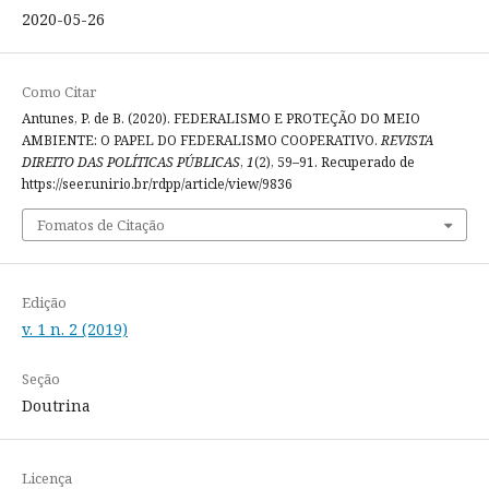
2020-05-26
Como Citar
Antunes, P. de B. (2020). FEDERALISMO E PROTEÇÃO DO MEIO
AMBIENTE: O PAPEL DO FEDERALISMO COOPERATIVO.
REVISTA
DIREITO DAS POLÍTICAS PÚBLICAS
,
1
(2), 59–91. Recuperado de
https://seer.unirio.br/rdpp/article/view/9836
Fomatos de Citação
Edição
v. 1 n. 2 (2019)
Seção
Doutrina
Licença