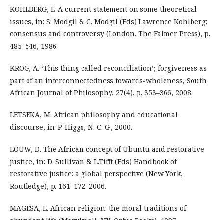
KOHLBERG, L. A current statement on some theoretical
issues, in: S. Modgil & C. Modgil (Eds) Lawrence Kohlberg:
consensus and controversy (London, The Falmer Press), p.
485–546, 1986.
KROG, A. ‘This thing called reconciliation’; forgiveness as
part of an interconnectedness towards-wholeness, South
African Journal of Philosophy, 27(4), p. 353–366, 2008.
LETSEKA, M. African philosophy and educational
discourse, in: P. Higgs, N. C. G., 2000.
LOUW, D. The African concept of Ubuntu and restorative
justice, in: D. Sullivan & L.Tifft (Eds) Handbook of
restorative justice: a global perspective (New York,
Routledge), p. 161–172. 2006.
MAGESA, L. African religion: the moral traditions of