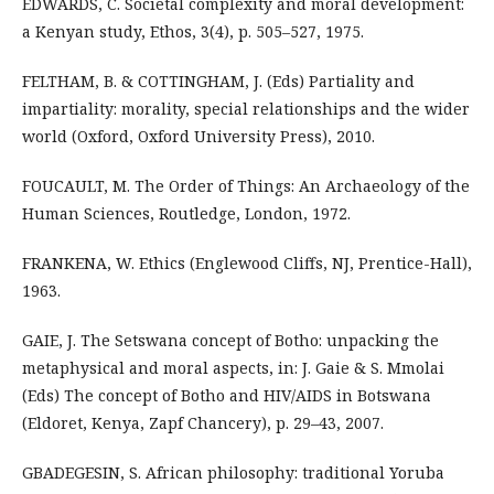
EDWARDS, C. Societal complexity and moral development:
a Kenyan study, Ethos, 3(4), p. 505–527, 1975.
FELTHAM, B. & COTTINGHAM, J. (Eds) Partiality and
impartiality: morality, special relationships and the wider
world (Oxford, Oxford University Press), 2010.
FOUCAULT, M. The Order of Things: An Archaeology of the
Human Sciences, Routledge, London, 1972.
FRANKENA, W. Ethics (Englewood Cliffs, NJ, Prentice-Hall),
1963.
GAIE, J. The Setswana concept of Botho: unpacking the
metaphysical and moral aspects, in: J. Gaie & S. Mmolai
(Eds) The concept of Botho and HIV/AIDS in Botswana
(Eldoret, Kenya, Zapf Chancery), p. 29–43, 2007.
GBADEGESIN, S. African philosophy: traditional Yoruba