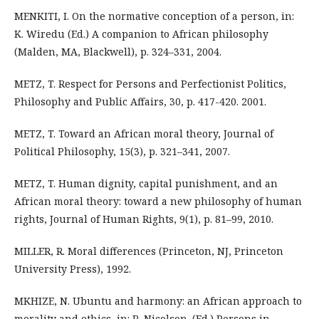
MENKITI, I. On the normative conception of a person, in:
K. Wiredu (Ed.) A companion to African philosophy
(Malden, MA, Blackwell), p. 324–331, 2004.
METZ, T. Respect for Persons and Perfectionist Politics,
Philosophy and Public Affairs, 30, p. 417-420. 2001.
METZ, T. Toward an African moral theory, Journal of
Political Philosophy, 15(3), p. 321–341, 2007.
METZ, T. Human dignity, capital punishment, and an
African moral theory: toward a new philosophy of human
rights, Journal of Human Rights, 9(1), p. 81–99, 2010.
MILLER, R. Moral differences (Princeton, NJ, Princeton
University Press), 1992.
MKHIZE, N. Ubuntu and harmony: an African approach to
morality and ethics, in: R. Nicolson. (Ed.) Persons in