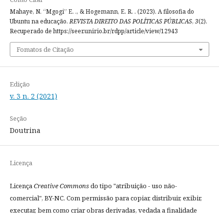
Mahaye, N. “Mgogi” E. ., & Hogemann, E. R. . (2023). A filosofia do
Ubuntu na educação.
REVISTA DIREITO DAS POLÍTICAS PÚBLICAS
,
3
(2).
Recuperado de https://seer.unirio.br/rdpp/article/view/12943
Fomatos de Citação
Edição
v. 3 n. 2 (2021)
Seção
Doutrina
Licença
Licença
Creative Commons
do tipo "atribuição - uso não-
comercial", BY-NC. Com permissão para copiar, distribuir, exibir,
executar, bem como criar obras derivadas, vedada a finalidade