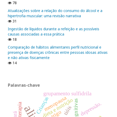
78
Atualizações sobre a relação do consumo do álcool e a
hipertrofia muscular: uma revisão narrativa
31
Ingestão de líquidos durante a refeição e as possíveis
causas associadas a essa prática
18
Comparação de hábitos alimentares perfil nutricional e
presença de doenças crônicas entre pessoas idosas ativas
e não ativas fisicamente
14
Palavras-chave
grupamento sulfidrila
menopausa
Crianças
dieta e nutrição
depressão.
Dietoterapia
tióis
trigo