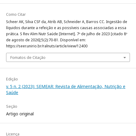
Como Citar
Scheer AK, Silva CSF da, Atrib AB, Schneider A, Barros CC. Ingestão de
líquidos durante a refeição e as possíveis causas associadas a essa
prática. S Rev Alim Nutr Saúde [Internet]. 7º de julho de 2023 [citado 8º
de agosto de 2026];5(2):70-81. Disponível em:
https://seer.unirio.br/ralnuts/article/view/12400
Fomatos de Citação
Edição
v. 5 n. 2 (2023): SEMEAR: Revista de Alimentação, Nutrição e
Saúde
Seção
Artigo original
Licença