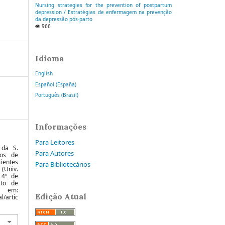
Nursing strategies for the prevention of postpartum
depression / Estratégias de enfermagem na prevenção
da depressão pós-parto
966
Idioma
English
Español (España)
Português (Brasil)
Informações
Para Leitores
 da S.
Para Autores
os de
ientes
Para Bibliotecários
(Univ.
. 4º de
sto de
el em:
Edição Atual
l/artic