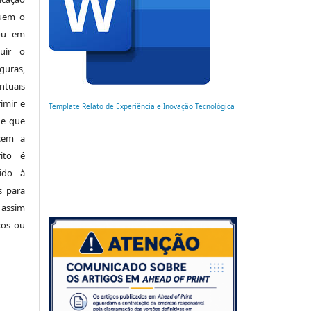
luem o
 ou em
buir o
uras,
tuais
imir e
Template Relato de Experiência e Inovação Tecnológica
de que
cem a
ito é
ido à
s para
 assim
cos ou