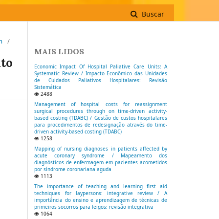
Buscar
m
/
MAIS LIDOS
nto
Economic Impact Of Hospital Paliative Care Units: A
Systematic Review / Impacto Econômico das Unidades
de Cuidados Paliativos Hospitalares: Revisão
Sistemática
2488
Management of hospital costs for reassignment
surgical procedures through on time-driven activity-
based costing (TDABC) / Gestão de custos hospitalares
para procedimentos de redesignação através do time-
driven activity-based costing (TDABC)
1258
Mapping of nursing diagnoses in patients affected by
acute coronary syndrome / Mapeamento dos
diagnósticos de enfermagem em pacientes acometidos
por síndrome coronariana aguda
1113
The importance of teaching and learning first aid
techniques for laypersons: integrative review / A
importância do ensino e aprendizagem de técnicas de
primeiros socorros para leigos: revisão integrativa
1064