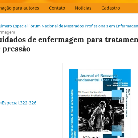
mação para autores
Contato
Notícias
Cadastro
 Número Especial Fórum Nacional de Mestrados Profissionais em Enfermage
fermagem
cuidados de enfermagem para tratame
r pressão
0iEspecial.322-326