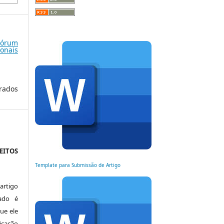
Fórum
onais
rados
EITOS
Template para Submissão de Artigo
artigo
ado é
ue ele
cação