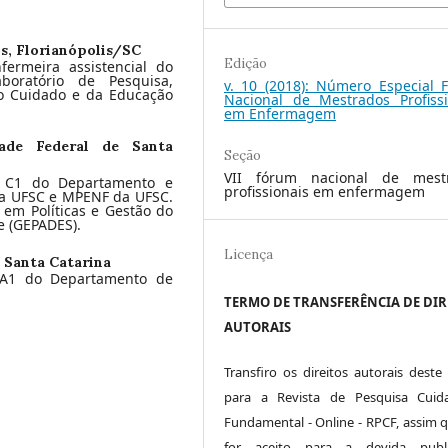
s, Florianópolis/SC
Edição
ermeira assistencial do
aboratório de Pesquisa,
v. 10 (2018): Número Especial 
do Cuidado e da Educação
Nacional de Mestrados Profissi
em Enfermagem
dade Federal de Santa
Seção
VII fórum nacional de mest
o C1 do Departamento e
profissionais em enfermagem
a UFSC e MPENF da UFSC.
 em Políticas e Gestão do
 (GEPADES).
Licença
 Santa Catarina
 A1 do Departamento de
TERMO DE TRANSFERÊNCIA DE DIR
AUTORAIS
Transfiro os direitos autorais deste 
para a Revista de Pesquisa Cuid
Fundamental - Online - RPCF, assim q
for aceito para a devida publi