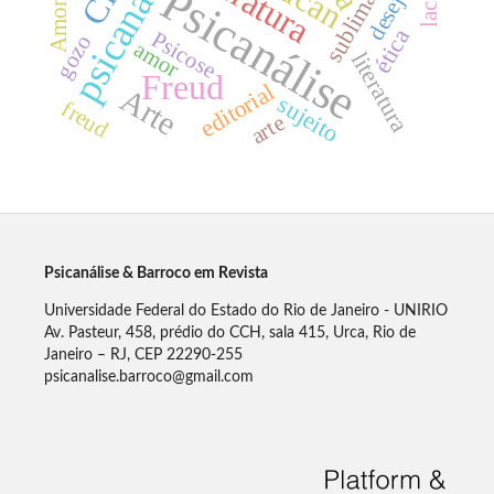
psicanálise
sublimação
Psicanálise
lacan
desejo
Amor
ética
Psicose
gozo
amor
literatura
Freud
editorial
Arte
sujeito
freud
arte
Psicanálise & Barroco em Revista
Universidade Federal do Estado do Rio de Janeiro - UNIRIO
Av. Pasteur, 458, prédio do CCH, sala 415, Urca, Rio de
Janeiro – RJ, CEP 22290-255
psicanalise.barroco@gmail.com