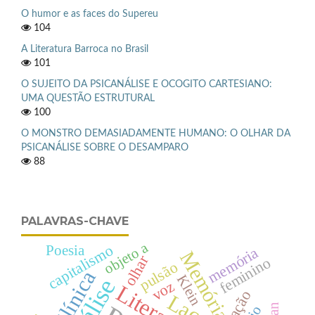
O humor e as faces do Supereu
104
A Literatura Barroca no Brasil
101
O SUJEITO DA PSICANÁLISE E OCOGITO CARTESIANO:
UMA QUESTÃO ESTRUTURAL
100
O MONSTRO DEMASIADAMENTE HUMANO: O OLHAR DA
PSICANÁLISE SOBRE O DESAMPARO
88
PALAVRAS-CHAVE
objeto a
capitalismo
Poesia
memória
Memória
olhar
feminino
pulsão
Clínica
Klein
voz
Literatura
Lacan