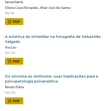
lacaniana
Vitória Costa Fernandes, Altair José dos Santos
98-119
PDF
A estética do infamiliar na fotografia de Sebastião
Salgado
Ana Leo
120-141
PDF
Do sintoma ao sinthome: suas implicações para a
psicopatologia psicanalítica
Renato Palma
142-154
PDF