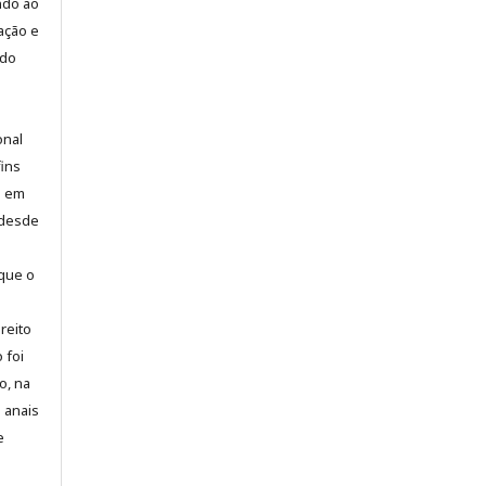
ndo ao
cação e
ído
onal
ins
o em
 desde
 que o
reito
 foi
o, na
 anais
e
s