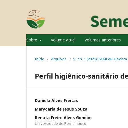
Sobre
Volume atual
Volumes anteriores
Início
/
Arquivos
/
v. 7 n. 1 (2025): SEMEAR: Revist
Perfil higiênico-sanitário d
Daniela Alves Freitas
Marycarla de Jesus Souza
Renata Freire Alves Gondim
Universidade de Pernambuco