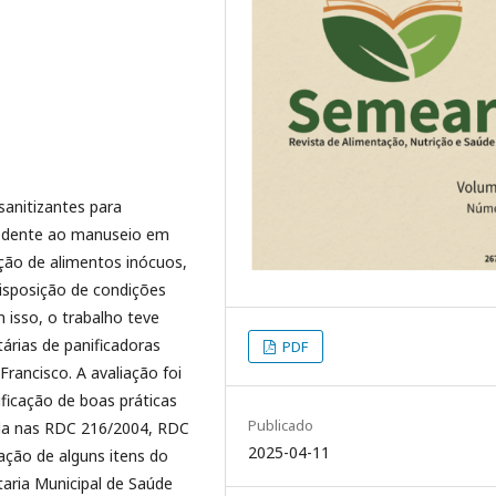
sanitizantes para
cedente ao manuseio em
cção de alimentos inócuos,
isposição de condições
m isso, o trabalho teve
tárias de panificadoras
PDF
rancisco. A avaliação foi
ificação de boas práticas
Publicado
ada nas RDC 216/2004, RDC
2025-04-11
ação de alguns itens do
taria Municipal de Saúde