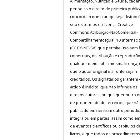
Alimentação, Nutrição e Saúde, cede
periódico o
direito de primeira publi
concordam que o artigo seja distribu
sob os termos da licença
Creative
Commons Atribuição-NãoComercial-
CompartilhamentoIgual 4.0 Internaci
(CC BY-NC-SA)
que permite uso sem f
comerciais, distribuição e reproduçã
qualquer meio sob a mesma licença,
que o autor original e a fonte sejam
creditados. Os signatários garantem
artigo é inédito, que não infringe os
direitos autorais ou qualquer outro di
de propriedade de terceiros, que não
publicado em nenhum outro periódic
íntegra ou em partes, assim como em
de eventos científicos ou capítulos d
livros, e que todos os procedimento