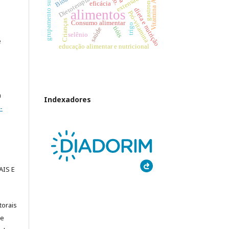
grupamento sulfidrila
gastronomia
extensão
Dietoterapia
Vitamina A
eficácia
dieta e nutrição
alimentos
Pró-vitamina
Crianças
Consumo alimentar
trigo
tióis
saúde
selênio
e
educação alimentar e nutricional
a
Indexadores
-
IS E
torais
de