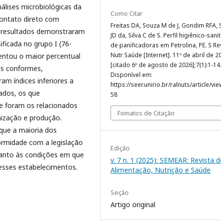
álises microbiológicas da
Como Citar
 contato direto com
Freitas DA, Souza M de J, Gondim RFA, S
s resultados demonstraram
JD da, Silva C de S. Perfil higiênico-sani
ificada no grupo I (76-
de panificadoras em Petrolina, PE. S Re
Nutr Saúde [Internet]. 11º de abril de 2
entou o maior percentual
[citado 6º de agosto de 2026];7(1):1-14
ns conformes,
Disponível em:
am índices inferiores a
https://seer.unirio.br/ralnuts/article/vi
ados, os que
58
e foram os relacionados
Fomatos de Citação
enização e produção.
que a maioria dos
rmidade com a legislação
Edição
anto às condições em que
v. 7 n. 1 (2025): SEMEAR: Revista d
esses estabelecimentos.
Alimentação, Nutrição e Saúde
Seção
Artigo original