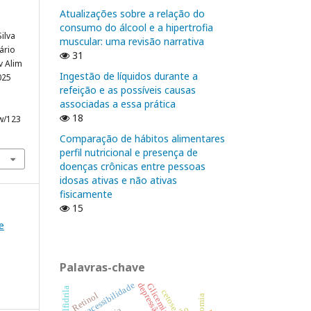
Atualizações sobre a relação do
consumo do álcool e a hipertrofia
ilva
muscular: uma revisão narrativa
tário
31
v Alim
Ingestão de líquidos durante a
025
refeição e as possíveis causas
.
associadas a essa prática
18
ew/123
Comparação de hábitos alimentares
perfil nutricional e presença de
doenças crônicas entre pessoas
idosas ativas e não ativas
fisicamente
15
e
Palavras-chave
Bioacessibilidade
depressão.
Glicemia
cetose
Retinol