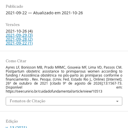
Publicado
2021-09-22 — Atualizado em 2021-10-26
Versões
2021-10-26 (4)
2021-09-29 (3)
2021-09-28 (2)
2021-09-22 (1)
Como Citar
Ayres LF, Bonisson MB, Prado MRMC, Gouveia MF, Lima VD, Passos CM.
Postpartum obstetric assistance to primiparous women according to
funding / Assistência obstétrica no pós-parto às primíparas conforme o
financiamento . Rev. Pesqui. (Univ. Fed. Estado Rio J., Online) [Internet].
26º de outubro de 2021 [citado 9º de agosto de 2026];13:1567-73.
Disponível em:
https://seer.unirio.br/cuidadofundamental/article/view/10513
Fomatos de Citação
Edição
v. 13 (2021)