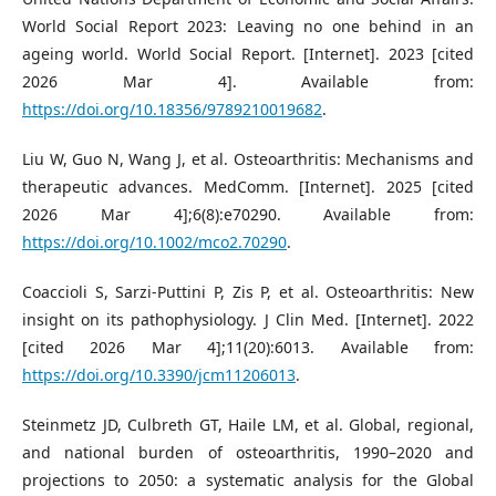
World Social Report 2023: Leaving no one behind in an
ageing world. World Social Report. [Internet]. 2023 [cited
2026 Mar 4]. Available from:
https://doi.org/10.18356/9789210019682
.
Liu W, Guo N, Wang J, et al. Osteoarthritis: Mechanisms and
therapeutic advances. MedComm. [Internet]. 2025 [cited
2026 Mar 4];6(8):e70290. Available from:
https://doi.org/10.1002/mco2.70290
.
Coaccioli S, Sarzi-Puttini P, Zis P, et al. Osteoarthritis: New
insight on its pathophysiology. J Clin Med. [Internet]. 2022
[cited 2026 Mar 4];11(20):6013. Available from:
https://doi.org/10.3390/jcm11206013
.
Steinmetz JD, Culbreth GT, Haile LM, et al. Global, regional,
and national burden of osteoarthritis, 1990–2020 and
projections to 2050: a systematic analysis for the Global