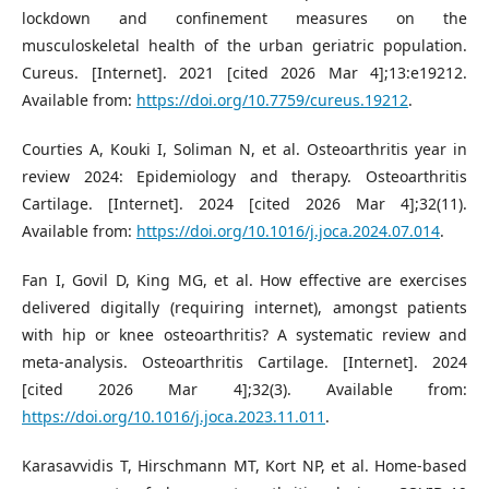
lockdown and confinement measures on the
musculoskeletal health of the urban geriatric population.
Cureus. [Internet]. 2021 [cited 2026 Mar 4];13:e19212.
Available from:
https://doi.org/10.7759/cureus.19212
.
Courties A, Kouki I, Soliman N, et al. Osteoarthritis year in
review 2024: Epidemiology and therapy. Osteoarthritis
Cartilage. [Internet]. 2024 [cited 2026 Mar 4];32(11).
Available from:
https://doi.org/10.1016/j.joca.2024.07.014
.
Fan I, Govil D, King MG, et al. How effective are exercises
delivered digitally (requiring internet), amongst patients
with hip or knee osteoarthritis? A systematic review and
meta-analysis. Osteoarthritis Cartilage. [Internet]. 2024
[cited 2026 Mar 4];32(3). Available from:
https://doi.org/10.1016/j.joca.2023.11.011
.
Karasavvidis T, Hirschmann MT, Kort NP, et al. Home-based