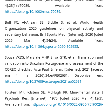
4];23(1):e70089. Available from:
https://doi.org/10.1002/msc.70089
.
Bull FC, Al-Ansari SS, Biddle S, et al. World Health
Organization 2020 guidelines on physical activity and
sedentary behaviour. Br J Sports Med. [Internet]. 2020 [cited
2026 Mar 4];54(24). Available from:
https://doi.org/10.1136/bjsports-2020-102955
.
Souza VRDS, Marziale MHP, Silva GTR, et al. Translation and
validation into Brazilian Portuguese and assessment of the
COREQ checklist. Acta Paul Enferm. [Internet]. 2021 [acesso
em 4 mar 2026];34:eAPE02631. Disponível em:
https://doi.org/10.37689/acta-ape/2021ao02631
.
Folstein MF, Folstein SE, McHugh PR. Mini-mental state. J
Psychiatr Res. [Internet]. 1975 [cited 2026 Mar 4];12(3).
Available from:
https://doi.org/10.1016/0022-3956(75)90026-