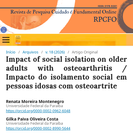
Início
/
Arquivos
/
v. 18 (2026)
/
Artigo Original
Impact of social isolation on older
adults with osteoarthritis /
Impacto do isolamento social em
pessoas idosas com osteoartrite
Renata Moreira Montenegro
Universidade Federal da Paraíba
https://orcid.org/0000-0002-0962-6048
Gilka Paiva Oliveira Costa
Universidade Federal da Paraíba
https://orcid.org/0000-0002-8990-5644