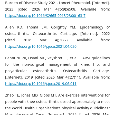
Burden of Disease Study 2021. Lancet Rheumatol. [Internet].
2023 [cited 2026 Mar 4];5(9):e508. Available from:
https://doi.org/10.1016/S2665-9913(23)00163-7
.
Allen KD, Thoma LM, Golightly YM. Epidemiology of
osteoarthritis. Osteoarthritis Cartilage. [Internet]. 2022
[cited 2026 Mar 4];30(2). Available from:
https://doi.org/10.1016/j.joca.2021.04.020
.
Bannuru RR, Osani MC, Vaysbrot EE, et al. OARSI guidelines
for the non-surgical management of knee, hip, and
polyarticular osteoarthritis. Osteoarthritis Cartilage.
[Internet]. 2019 [cited 2026 Mar 4];27(11). Available from:
https://doi.org/10.1016/j.joca.2019.06.011
.
Zhao TE, Jones MD, Gibbs MT. Are exercise interventions for
people with knee osteoarthritis dosed appropriately to meet
the World Health Organisation’s physical activity guidelines?
Musculoskeletal Care. [Internet]. 2025 [cited 2026 Mar