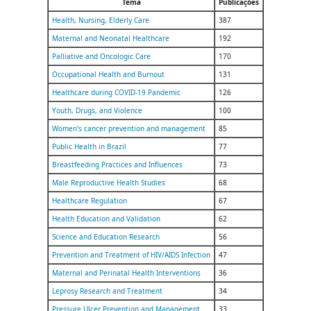
Tema
Publicações
Health, Nursing, Elderly Care
387
Maternal and Neonatal Healthcare
192
Palliative and Oncologic Care
170
Occupational Health and Burnout
131
Healthcare during COVID-19 Pandemic
126
Youth, Drugs, and Violence
100
Women's cancer prevention and management
85
Public Health in Brazil
77
Breastfeeding Practices and Influences
73
Male Reproductive Health Studies
68
Healthcare Regulation
67
Health Education and Validation
62
Science and Education Research
56
Prevention and Treatment of HIV/AIDS Infection
47
Maternal and Perinatal Health Interventions
36
Leprosy Research and Treatment
34
Pressure Ulcer Prevention and Management
33