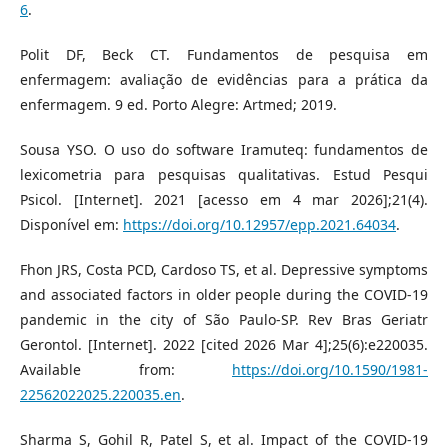
6
.
Polit DF, Beck CT. Fundamentos de pesquisa em
enfermagem: avaliação de evidências para a prática da
enfermagem. 9 ed. Porto Alegre: Artmed; 2019.
Sousa YSO. O uso do software Iramuteq: fundamentos de
lexicometria para pesquisas qualitativas. Estud Pesqui
Psicol. [Internet]. 2021 [acesso em 4 mar 2026];21(4).
Disponível em:
https://doi.org/10.12957/epp.2021.64034
.
Fhon JRS, Costa PCD, Cardoso TS, et al. Depressive symptoms
and associated factors in older people during the COVID-19
pandemic in the city of São Paulo-SP. Rev Bras Geriatr
Gerontol. [Internet]. 2022 [cited 2026 Mar 4];25(6):e220035.
Available from:
https://doi.org/10.1590/1981-
22562022025.220035.en
.
Sharma S, Gohil R, Patel S, et al. Impact of the COVID-19