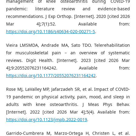
management of knee osteoarthritis during COVID-19
pandemic: literature review and evidence-based
recommendations. J Exp Orthop. [Internet]. 2020 [cited 2026
Mar 4];7(1):52. Available from:
https://doi.org/10.1186/s40634-020-00271-5
.
Vieira LMSMDA, Andrade MA, Sato TDO. Telerehabilitation
for musculoskeletal pain – an overview of systematic
reviews. Digit Health. [Internet]. 2023 [cited 2026 Mar
4];9:20552076231164242. Available from:
https://doi.org/10.1177/20552076231164242
.
Rose MJ, LaValley MP, Jafarzadeh SR, et al. Impact of COVID-
19 pandemic on physical activity, pain, mood, and sleep in
adults with knee osteoarthritis. J Meas Phys Behav.
[Internet]. 2022 [cited 2026 Mar 4];5(4). Available from:
https://doi.org/10.1123/jmpb.2022-0019
.
Garrido-Cumbrera M, Marzo-Ortega H, Christen L, et al.