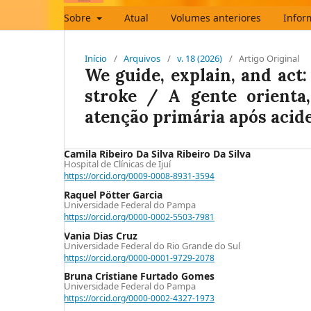
Sobre
Atual
Volumes anteriores
Infor
Início
/
Arquivos
/
v. 18 (2026)
/
Artigo Original
We guide, explain, and act:
stroke / A gente orienta,
atenção primária após acid
Camila Ribeiro Da Silva Ribeiro Da Silva
Hospital de Clínicas de Ijuí
https://orcid.org/0009-0008-8931-3594
Raquel Pötter Garcia
Universidade Federal do Pampa
https://orcid.org/0000-0002-5503-7981
Vania Dias Cruz
Universidade Federal do Rio Grande do Sul
https://orcid.org/0000-0001-9729-2078
Bruna Cristiane Furtado Gomes
Universidade Federal do Pampa
https://orcid.org/0000-0002-4327-1973