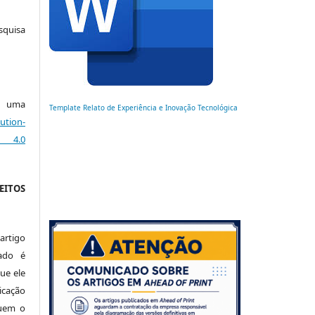
squisa
ob uma
Template Relato de Experiência e Inovação Tecnológica
ution-
 4.0
EITOS
artigo
ado é
ue ele
cação
luem o