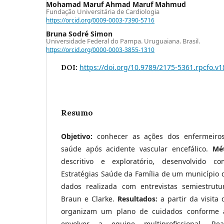
Mohamad Maruf Ahmad Maruf Mahmud
Fundação Universitária de Cardiologia
https://orcid.org/0009-0003-7390-5716
Bruna Sodré Simon
Universidade Federal do Pampa. Uruguaiana. Brasil.
https://orcid.org/0000-0003-3855-1310
https://doi.org/10.9789/2175-5361.rpcfo.v
DOI:
Resumo
Objetivo:
conhecer as ações dos enfermeiro
saúde após acidente vascular encefálico.
Mé
descritivo e exploratório, desenvolvido 
Estratégias Saúde da Família de um município do
dados realizada com entrevistas semiestrutu
Braun e Clarke.
Resultados:
a partir da visita 
organizam um plano de cuidados conforme
envolver a equipe multiprofissional. Re