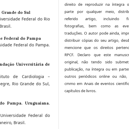
direito de reproduzir na íntegra
parte por qualquer meio, distri
o Grande do Sul
versidade Federal do Rio
referido artigo, incluindo fig
Brasil.
fotografias, bem como as even
traduções. O autor pode ainda, impr
de Federal do Pampa
distribuir cópias do seu artigo, des
sidade Federal do Pampa.
mencione que os direitos perten
RPCF. Declaro que este manuscr
original, não tendo sido submet
ndação Universitária de
publicação, na íntegra ou em parte
tituto de Cardiologia –
outros periódicos online ou não,
legre, Rio Grande do Sul,
cmmo em Anais de eventos científi
capítulos de livros.
 do Pampa. Uruguaiana.
Universidade Federal do
neiro, Brasil.