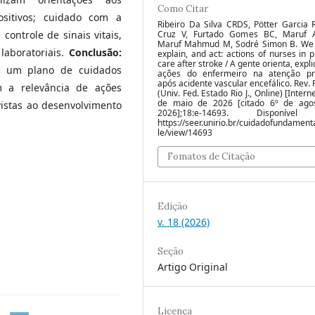
Como Citar
ositivos; cuidado com a
Ribeiro Da Silva CRDS, Pötter Garcia 
 controle de sinais vitais,
Cruz V, Furtado Gomes BC, Maruf
Maruf Mahmud M, Sodré Simon B. We 
aboratoriais.
Conclusão:
explain, and act: actions of nurses in 
care after stroke / A gente orienta, explic
do um plano de cuidados
ações do enfermeiro na atenção pr
após acidente vascular encefálico. Rev. 
m a relevância de ações
(Univ. Fed. Estado Rio J., Online) [Interne
de maio de 2026 [citado 6º de ago
vistas ao desenvolvimento
2026];18:e-14693. Disponíve
https://seer.unirio.br/cuidadofundamenta
le/view/14693
Fomatos de Citação
Edição
v. 18 (2026)
Seção
Artigo Original
Licença