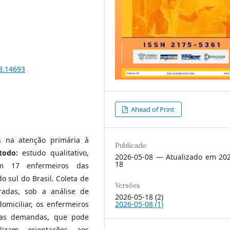
18.14693
Ahead of Print
s na atenção primária à
Publicado
todo:
estudo qualitativo,
2026-05-08 — Atualizado em 202
18
com 17 enfermeiros das
 sul do Brasil. Coleta de
Versões
radas, sob a análise de
2026-05-18 (2)
domiciliar, os enfermeiros
2026-05-08 (1)
 as demandas, que pode
alizam orientações aos