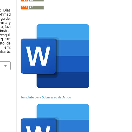
R, Dias
 Ahmad
guide,
primary
a, faz:
imária
Pesqui.
t]. 18º
sto de
l em:
l/artic
Template para Submissão de Artigo