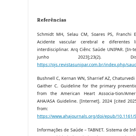
Referências
Schmidt MH, Selau CM, Soares PS, Franchi EF
Acidente vascular cerebral e diferentes l
interdisciplinar. Arq Ciênc Saúde UNIPAR. [In-t
junho 2023];23(2). Di
https://ojs.revistasunipar.com.br/index.php/sau
Bushnell C, Kernan WN, Sharrief AZ, Chaturvedi 
Gaither C. Guideline for the primary preventi
from the American Heart Associa-tion/Ameri
AHA/ASA Guideline. [Internet]. 2024 [cited 2025
from:
https://www.ahajournals.org/doi/epub/10.1161
Informações de Saúde – TABNET. Sistema de Inf