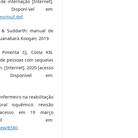
de internação [Internet].
 Disponí-vel em:
cnv/niuf.def
.
r & Suddarth: manual de
Guanabara Koogan; 2019.
 Pimenta CJ, Costa KN.
l de pessoas com sequelas
m. [Internet]. 2020 [acesso
 Disponível em:
enfermeiro na reabilitação
ral isquêmico: revisão
5 [acesso em 19 março
sponível em:
view/8580
.