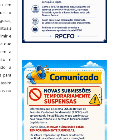
 ou em
buir o
uras,
tuais
imir e
de que
cem a
ito é
ido à
s para
 assim
cos ou