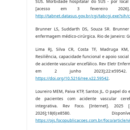
SUS. Morbidade hospitalar do SUS - por local 
[acesso em 3 fevereiro 2026].
http://tabnet.datasus.gov.br/cgi/tabcgi.exe?sih/
Brunner LS, Suddarth DS, Souza SR. Brunne
enfermagem médico-cirúrgica. Rio de Janeiro: 
Lima RJ, Silva CR, Costa TF, Madruga KM,
Resiliência, capacidade funcional e apoio socia
de acidente vascular encefálico. Rev Eletr Enfer
em 2 junho 2023];22:e59542.
https://doi.org/10.5216/ree.v22.59542
.
Loureiro MEM, Paiva KTP, Santos JL. O papel do 
de pacientes com acidente vascular cereb
integrativa. Rev Foco. [Internet]. 202
2026];18(6):e8580. Di
https://ojs.focopublicacoes.com.br/foco/article/