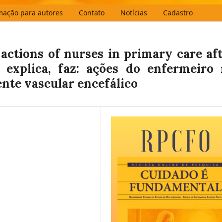
mação para autores
Contato
Notícias
Cadastro
 actions of nurses in primary care af
 explica, faz: ações do enfermeiro
ente vascular encefálico