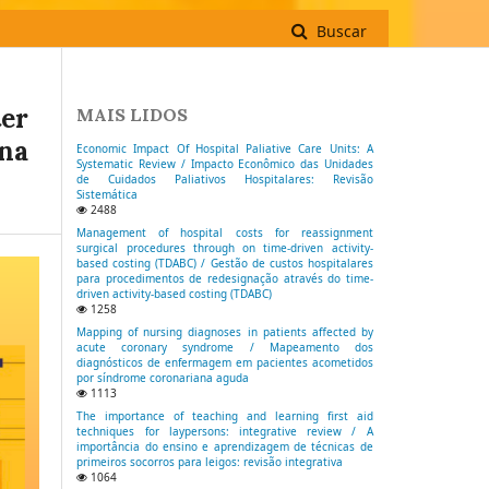
Buscar
ter
MAIS LIDOS
 na
Economic Impact Of Hospital Paliative Care Units: A
Systematic Review / Impacto Econômico das Unidades
de Cuidados Paliativos Hospitalares: Revisão
Sistemática
2488
Management of hospital costs for reassignment
surgical procedures through on time-driven activity-
based costing (TDABC) / Gestão de custos hospitalares
para procedimentos de redesignação através do time-
driven activity-based costing (TDABC)
1258
Mapping of nursing diagnoses in patients affected by
acute coronary syndrome / Mapeamento dos
diagnósticos de enfermagem em pacientes acometidos
por síndrome coronariana aguda
1113
The importance of teaching and learning first aid
techniques for laypersons: integrative review / A
importância do ensino e aprendizagem de técnicas de
primeiros socorros para leigos: revisão integrativa
1064