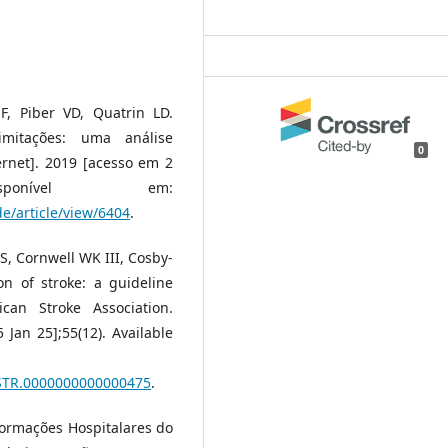
, Piber VD, Quatrin LD.
imitações: uma análise
0
ernet]. 2019 [acesso em 2
sponível em:
de/article/view/6404
.
S, Cornwell WK III, Cosby-
on of stroke: a guideline
can Stroke Association.
 Jan 25];55(12). Available
/STR.0000000000000475
.
ormações Hospitalares do