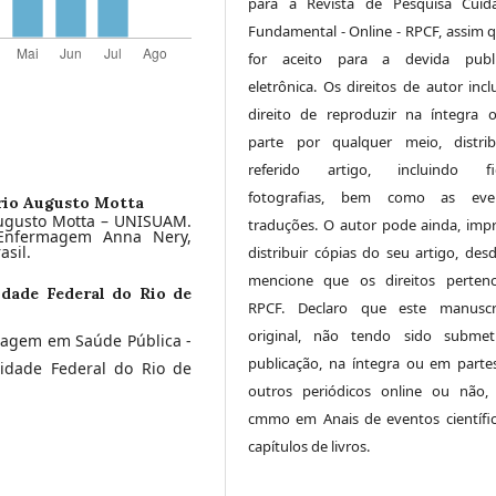
para a Revista de Pesquisa Cuid
Fundamental - Online - RPCF, assim q
for aceito para a devida publi
eletrônica. Os direitos de autor inc
direito de reproduzir na íntegra
parte por qualquer meio, distri
referido artigo, incluindo fig
fotografias, bem como as even
rio Augusto Motta
 Augusto Motta – UNISUAM.
traduções. O autor pode ainda, impr
 Enfermagem Anna Nery,
asil.
distribuir cópias do seu artigo, des
mencione que os direitos perten
idade Federal do Rio de
RPCF. Declaro que este manuscr
original, não tendo sido submet
magem em Saúde Pública -
publicação, na íntegra ou em parte
idade Federal do Rio de
outros periódicos online ou não,
cmmo em Anais de eventos científi
capítulos de livros.