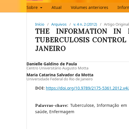
Sobre
Atual
Volumes anteriores
Infor
Início
/
Arquivos
/
v. 4 n. 2 (2012)
/
Artigo Original
THE INFORMATION IN 
TUBERCULOSIS CONTROL I
JANEIRO
Danielle Galdino de Paula
Centro Universitário Augusto Motta
Maria Catarina Salvador da Motta
Universidade Federal do Rio de Janeiro
https://doi.org/10.9789/2175-5361.2012.v4
DOI:
Tuberculose, Informação em
Palavras-chave:
saúde, Enfermagem