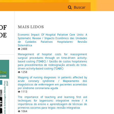
Buscar
OF
MAIS LIDOS
DE
Economic Impact Of Hospital Paliative Care Units: A
Systematic Review / Impacto Econômico das Unidades
de Cuidados Paliativos Hospitalares: Revisão
Sistemática
2488
Management of hospital costs for reassignment
surgical procedures through on time-driven activity-
based costing (TDABC) / Gestão de custos hospitalares
para procedimentos de redesignação através do time-
driven activity-based costing (TDABC)
1258
Mapping of nursing diagnoses in patients affected by
acute coronary syndrome / Mapeamento dos
diagnósticos de enfermagem em pacientes acometidos
por síndrome coronariana aguda
1113
The importance of teaching and learning first aid
techniques for laypersons: integrative review / A
importância do ensino e aprendizagem de técnicas de
primeiros socorros para leigos: revisão integrativa
1064