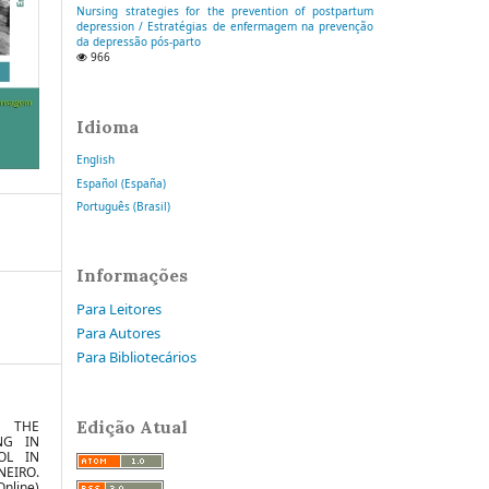
Nursing strategies for the prevention of postpartum
depression / Estratégias de enfermagem na prevenção
da depressão pós-parto
966
Idioma
English
Español (España)
Português (Brasil)
Informações
Para Leitores
Para Autores
Para Bibliotecários
Edição Atual
. THE
NG IN
OL IN
NEIRO.
Online)