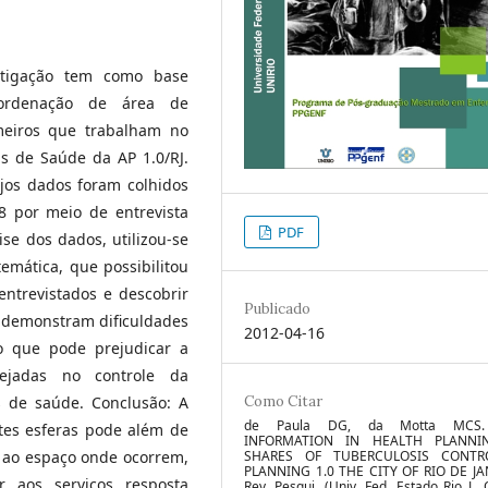
estigação tem como base
oordenação de área de
meiros que trabalham no
s de Saúde da AP 1.0/RJ.
jos dados foram colhidos
 por meio de entrevista
PDF
ise dos dados, utilizou-se
emática, que possibilitou
entrevistados e descobrir
Publicado
s demonstram dificuldades
2012-04-16
o que pode prejudicar a
nejadas no controle da
Como Citar
s de saúde. Conclusão: A
de Paula DG, da Motta MCS
ntes esferas pode além de
INFORMATION IN HEALTH PLANNI
SHARES OF TUBERCULOSIS CONTR
e ao espaço onde ocorrem,
PLANNING 1.0 THE CITY OF RIO DE JA
 aos serviços resposta
Rev. Pesqui. (Univ. Fed. Estado Rio J., 