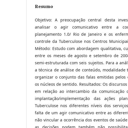
Resumo
Objetivo: A preocupação central desta inv
analisar o agir comunicativo entre a c
planejamento 1.0/ Rio de Janeiro e os enfer
controle da Tuberculose nos Centros Municipai
Método: Estudo com abordagem qualitativa, cu
entre os meses de agosto e setembro de 2008
semi-estruturada com seis sujeitos. Para a anál
a técnica de análise de conteúdo, modalidade t
organizar o conjunto das falas emitidas pelos 
os núcleos de sentido. Resultados: Os discurso
em relação ao intercambio da comunicação 
implantação/implementação das ações pla
Tuberculose nos diferentes níveis dos serviço
falta de um agir comunicativo entre as difere
não vincular a ocorrência dos eventos de saúd
as decisões podem também não possibilitar