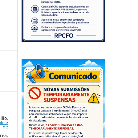
lio,
lise
a de
rêa,