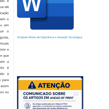
ado é
ue ele
cação
luem o
 ou em
buir o
uras,
Template Relato de Experiência e Inovação Tecnológica
tuais
imir e
de que
cem a
ito é
ido à
s para
 assim
cos ou