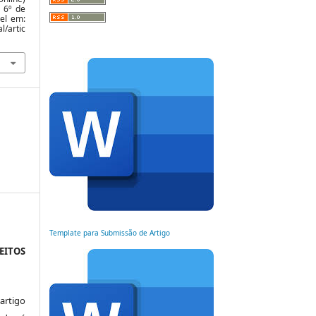
o 6º de
vel em:
l/artic
Template para Submissão de Artigo
EITOS
artigo