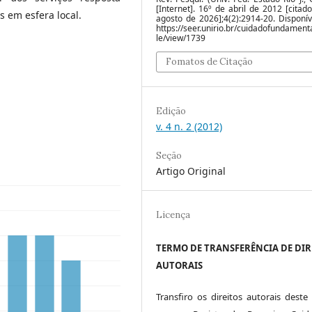
[Internet]. 16º de abril de 2012 [citad
 em esfera local.
agosto de 2026];4(2):2914-20. Disponí
https://seer.unirio.br/cuidadofundamenta
le/view/1739
Fomatos de Citação
Edição
v. 4 n. 2 (2012)
Seção
Artigo Original
Licença
TERMO DE TRANSFERÊNCIA DE DIR
AUTORAIS
Transfiro os direitos autorais deste 