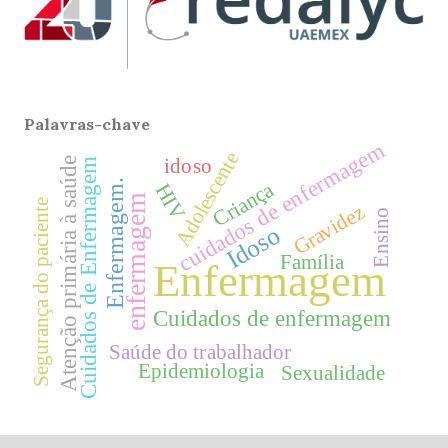
Palavras-chave
cuidados de enfermagem
Adolescente
idoso
Atenção primária à saúde
Cuidados de Enfermagem
Enfermagem.
Criança
HIV
enfermagem
Segurança do paciente
Gravidez
Ensino
Idoso
Família
Enfermagem
Cuidados de enfermagem
Saúde do trabalhador
Epidemiologia
Sexualidade