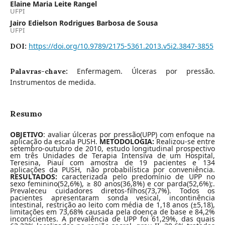
Elaine Maria Leite Rangel
UFPI
Jairo Edielson Rodrigues Barbosa de Sousa
UFPI
https://doi.org/10.9789/2175-5361.2013.v5i2.3847-3855
DOI:
Enfermagem. Úlceras por pressão.
Palavras-chave:
Instrumentos de medida.
Resumo
OBJETIVO
: avaliar úlceras por pressão(UPP) com enfoque na
aplicação da escala PUSH.
METODOLOGIA:
Realizou-se entre
setembro-outubro de 2010, estudo longitudinal prospectivo
em três Unidades de Terapia Intensiva de um Hospital,
Teresina, Piauí com amostra de 19 pacientes e 134
aplicações da PUSH, não probabilística por conveniência.
RESULTADOS:
caracterizada pelo predomínio de UPP no
sexo feminino(52,6%), ≥ 80 anos(36,8%) e cor parda(52,6%);.
Prevaleceu cuidadores diretos-filhos(73,7%). Todos os
pacientes apresentaram sonda vesical, incontinência
intestinal, restrição ao leito com média de 1,18 anos (±5,18),
limitações em 73,68% causada pela doença de base e 84,2%
inconscientes. A prevalência de UPP foi 61,29%, das quais