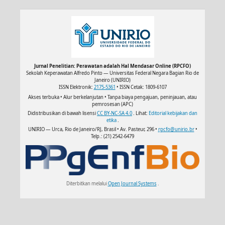
Jurnal Penelitian: Perawatan adalah Hal Mendasar Online (RPCFO)
Sekolah Keperawatan Alfredo Pinto — Universitas Federal Negara Bagian Rio de
Janeiro (UNIRIO)
ISSN Elektronik:
2175-5361
• ISSN Cetak: 1809-6107
Akses terbuka • Alur berkelanjutan • Tanpa biaya pengajuan, peninjauan, atau
pemrosesan (APC)
Didistribusikan di bawah lisensi
CC BY-NC-SA 4.0
. Lihat:
Editorial kebijakan dan
etika
.
UNIRIO — Urca, Rio de Janeiro/RJ, Brasil • Av. Pasteur, 296 •
rpcfo@unirio.br
•
Telp.: (21) 2542-6479
Diterbitkan melalui
Open Journal Systems
.