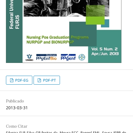
PDF-EG
PDF-PT
Publicado
2013-03-31
Como Citar
Silveira SLP, Silva GR freitas da, Moura ECC, Rangel EML, Sousa JERB de.