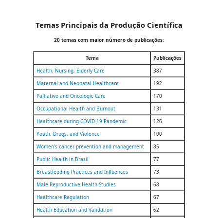
Temas Principais da Produção Científica
20 temas com maior número de publicações:
Tema
Publicações
Health, Nursing, Elderly Care
387
Maternal and Neonatal Healthcare
192
Palliative and Oncologic Care
170
Occupational Health and Burnout
131
Healthcare during COVID-19 Pandemic
126
Youth, Drugs, and Violence
100
Women's cancer prevention and management
85
Public Health in Brazil
77
Breastfeeding Practices and Influences
73
Male Reproductive Health Studies
68
Healthcare Regulation
67
Health Education and Validation
62