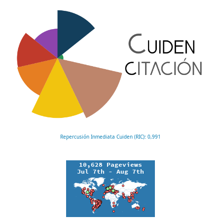
Repercusión Inmediata Cuiden (RIC): 0,991