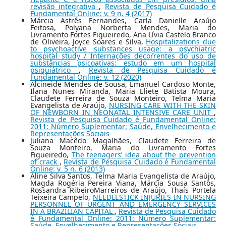
revisão integrativa
,
Revista de Pesquisa Cuidado é
Fundamental Online: v. 9 n. 4 (2017)
Márcia Astrês Fernandes, Carla Danielle Araújo
Feitosa, Polyana Norberta Mendes, Maria do
Livramento Fortes Figueiredo, Ana Lívia Castelo Branco
de Oliveira, Joyce Soares e Silva,
Hospitalizations due
to psychoactive substances usage: a psychiatric
hospital study / Internações decorrentes do uso de
substâncias psicoativas: estudo em um hospital
psiquiátrico
,
Revista de Pesquisa Cuidado é
Fundamental Online: v. 12 (2020)
Alcineide Mendes de Sousa, Emanuel Cardoso Monte,
Ilana Nunes Miranda, Maria Eliete Batista Moura,
Claudete Ferreira de Souza Monteiro, Telma Maria
Evangelista de Araújo,
NURSING CARE WITH THE SKIN
OF NEWBORN IN NEONATAL INTENSIVE CARE UNIT
,
Revista de Pesquisa Cuidado é Fundamental Online:
2011: Número Suplementar: Saúde, Envelhecimento e
Representações Sociais
Juliana Macêdo Magalhães, Claudete Ferreira de
Souza Monteiro, Maria do Livramento Fortes
Figueiredo,
The teenagers’ idea about the prevention
of crack
,
Revista de Pesquisa Cuidado é Fundamental
Online: v. 5 n. 6 (2013)
Aline Silva Santos, Telma Maria Evangelista de Araújo,
Magda Rogéria Pereira Viana, Márcia Sousa Santos,
Rossandra RibeiroMarreiros de Araújo, Thaís Portela
Teixeira Campelo,
NEEDLESTICK INJURIES IN NURSING
PERSONNEL OF URGENT AND EMERGENCY SERVICES
IN A BRAZILIAN CAPITAL
,
Revista de Pesquisa Cuidado
é Fundamental Online: 2011: Número Suplementar:
Saúde, Envelhecimento e Representações Sociais