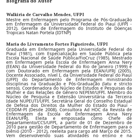
Biografia do Autor
Walkiria de Carvalho Mendes,
UFPI
Mestre em Enfermagem pelo Programa de Pós-Graduação
em Enfermagem da Universidade Federal do Piauí (UFPI -
2012). Gerente de Enfermagem do Instituto de Doenças
Tropicais Natan Portela (IDTNP)
Maria do Livramento Fortes Figueiredo,
UFPI
Graduada em Enfermagem pela Universidade Federal do
Piauí (1981), com Especialização em Saúde Pública pela
Escola Nacional de Saúde Pública/FioCruz (1985). Mestrado
em Enfermagem pela Escola de Enfermagem Anna Nery
(EEAN) da Universidade Federal do Rio de Janeiro (1999) e
com Doutorado em Enfermagem pela EEAN/UFRJ (2005).
Docente Associado, nível I, da Universidade Federal do Piauí
(UFPI) do Departamento de Enfermagem ministrando
disciplinas na Graduação e Pós-Graduação (latu e stricto
senso). Coordenadora do Núcleo de Estudos e Pesquisas da
Mulher e das Relações de Gênero NEPEM/UFPI. Membro do
Núcleo de Pesquisa e Extensão Universitária da Terceira
Idade NUPEUTI/UFPI. Secretária Geral do Conselho Estadual
de Defesa dos Direitos da Mulher do Estado do Piauí -
CEDDM-PI (Desde 2008). Consultora Ad HOC da Revista de
Enfermagem da Escola de Enfermagem Anna Nery
EEAN/UFRJ. Eleita e empossada como Chefe de
Departamento/CCS/UFPI, a partir de 01 de Dezembro de
2010 para gestão de Departamento de Enfermagem para o
biênio (2010 - 2012), reeleita para cargo até Março de 2015.
Vem desenvolvendo suas atividades no ensino e na