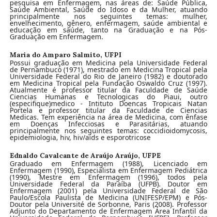
pesquisa em Enfermagem, nas áreas de: Saúde Pública,
Saúde Ambiental, Saúde do Idoso e da Mulher, atuando
principalmente nos seguintes temas: mulher,
envelhecimento, gênero, enfermagem, saúde ambiental e
educação em saúde, tanto na Graduação e na Pós-
Graduação em Enfermagem.
Maria do Amparo Salmito,
UFPI
Possui graduação em Medicina pela Universidade Federal
de Pernambuco (1971), mestrado em Medicina Tropical pela
Universidade Federal do Rio de Janeiro (1982) e doutorado
em Medicina Tropical pela Fundação Oswaldo Cruz (1997).
Atualmente é professor titular da Faculdade de Saúde
Ciencias Humanas e Tecnologicas do Piaui, outro
(especifique)medico - Intituto Doencas Tropicais Natan
Portela e professor titular da Faculdade de Ciencias
Medicas. Tem experiência na área de Medicina, com ênfase
em Doenças Infecciosas e Parasitárias, atuando
principalmente nos seguintes temas: coccidioidomycosis,
epidemiologia, hiv, hiv/aids e esporotricose
Ednaldo Cavalcante de Araújo Araújo,
UFPE
Graduado em Enfermagem (1988), Licenciado em
Enfermagem (1990), Especialista em Enfermagem Pediátrica
(1990), Mestre em Enfermagem (1996), todos pela
Universidade Federal da Paraíba (UFPB). Doutor em
Enfermagem (2001) pela Universidade Federal de São
Paulo/Escola Paulista de Medicina (UNIFESP/EPM) e Pós-
Doutor pela Université de Sorbonne, Paris (2008). Professor
Adjunto do Departamento de Enfermagem Área Infantil da