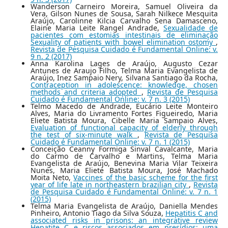
Wanderson Carneiro Moreira, Samuel Oliveira da
Vera, Gilson Nunes de Sousa, Sarah Nilkece Mesquita
Araújo, Carolinne Kilcia Carvalho Sena Damasceno,
Elaine Maria Leite Rangel Andrade,
Sexualidade de
pacientes com estomias intestinais de eliminação
Sexuality of patients with bowel elimination ostomy
,
Revista de Pesquisa Cuidado é Fundamental Online: v.
9 n. 2 (2017)
Anna Karolina Lages de Araújo, Augusto Cezar
Antunes de Araujo Filho, Telma Maria Evangelista de
Araújo, Inez Sampaio Nery, Silvana Santiago da Rocha,
Contraception in adolescence: knowledge, chosen
methods and criteria adopted
,
Revista de Pesquisa
Cuidado é Fundamental Online: v. 7 n. 3 (2015)
Telmo Macedo de Andrade, Eucário Leite Monteiro
Alves, Maria do Livramento Fortes Figueiredo, Maria
Eliete Batista Moura, Cibelle Maria Sampaio Alves,
Evaluation of functional capacity of elderly through
the test of six-minute walk
,
Revista de Pesquisa
Cuidado é Fundamental Online: v. 7 n. 1 (2015)
Conceição Ceanny Formiga Sinval Cavalcante, Maria
do Carmo de Carvalho e Martins, Telma Maria
Evangelista de Araújo, Benevina Maria Vilar Teixeira
Nunes, Maria Eliete Batista Moura, José Machado
Moita Neto,
Vaccines of the basic scheme for the first
year of life late in northeastern brazilian city
,
Revista
de Pesquisa Cuidado é Fundamental Online: v. 7 n. 1
(2015)
Telma Maria Evangelista de Araújo, Daniella Mendes
Pinheiro, Antonio Tiago da Silva Souza,
Hepatitis C and
associated risks in prisons: an integrative review
Hepatite C e riscos associados em presídios: uma