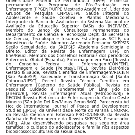
Universidade Federal de Pernambuco [UFPE]. Professor
permanente do Programa de Pós-Graduação em
Enfermagem [PPGENF/UFPE Mestrado Acadêmico]. Líder dos
Grupos de Pesquisa CNPQ/UFPE: Saúde Integral do
Adolescente e Saúde Coletiva e Plantas Medicinais.
Integrante do Banco de Avaliadores do Sistema Nacional de
Avaliação da Educação Superior BASis do INEP/MEC.
Membro do Banco de Consultores Permanentes do
Departamento de Ciência e Tecnologia Decit, da Secretaria
de Ciência, Tecnologia e Insumos Estratégicos SCTIE, do
Ministério da Saúde. Membro Agregado Pensador SKEPSIS
Seção Sexualidade, da SKEPSIS Academia Semiologia e
Direito. Editor da Revista de Enfermagem UFPE on
line/Reuol. Membro dos Conselhos Editoriais dos periódicos
Enfermería Global (Espanha), Enfermagem em Foco [Revista
do Conselho Federal de Enfermagem/CONFEN],
Enfermagem e Saúde [Pelotas/UFPEL], Revista Eletrônica
Gestão & Saúde, Revista Científica de Enfermagem/RECIEN
[São Paulo/SP], Sociedade e Transformação Social [Santa
Catarina/UFSC], Recenf Revista Técnico Científica em
Enfermagem [Caderno de Saúde Pública], Revista de
Pesquisa: Cuidado é Fundamental On Line [Rio de
Janeiro/RJ], Revista Enfermagem Atual (Petrópolis/RJ) e
RECOM Revista Eletrônica de Enfermagem do Centro Oeste
Mineiro [São João Del Rei/Minas Gerais/MG]. Parecerista Ad
Hoc do International Journal of Peace and Development
Studies [IJPDS], da Universidade Norte do Paraná UNOPAR,
da Revista Ciência em Extensão PROEX/UNESP, da Revista
Gaúcha de Enfermagem e da Revista SKEPSIS. Pesquisador
CNPq. Atua desenvolvendo pesquisas nas seguinte área
temática: o cuidado do adolescente e família nos aspectos
biopsicossocioculturais da sexualidade.