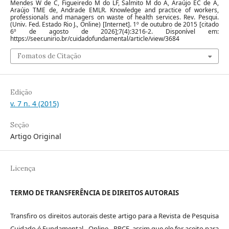
Mendes W de C, Figueiredo M do LF, Salmito M do A, Araújo EC de A,
Araújo TME de, Andrade EMLR. Knowledge and practice of workers,
professionals and managers on waste of health services. Rev. Pesqui.
(Univ. Fed. Estado Rio J., Online) [Internet]. 1º de outubro de 2015 [citado
6º de agosto de 2026];7(4):3216-2. Disponível em:
https://seer.unirio.br/cuidadofundamental/article/view/3684
Fomatos de Citação
Edição
v. 7 n. 4 (2015)
Seção
Artigo Original
Licença
TERMO DE TRANSFERÊNCIA DE DIREITOS AUTORAIS
Transfiro os direitos autorais deste artigo para a Revista de Pesquisa
Cuidado é Fundamental - Online - RPCF, assim que ele for aceito para