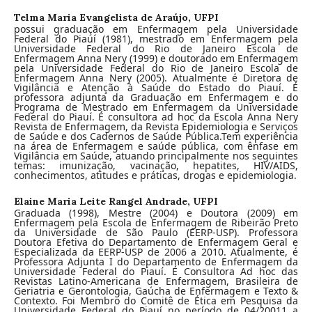
Telma Maria Evangelista de Araújo,
UFPI
possui graduação em Enfermagem pela Universidade
Federal do Piauí (1981), mestrado em Enfermagem pela
Universidade Federal do Rio de Janeiro Escola de
Enfermagem Anna Nery (1999) e doutorado em Enfermagem
pela Universidade Federal do Rio de Janeiro Escola de
Enfermagem Anna Nery (2005). Atualmente é Diretora de
Vigilância e Atenção à Saúde do Estado do Piauí. É
professora adjunta da Graduação em Enfermagem e do
Programa de Mestrado em Enfermagem da Universidade
Federal do Piauí. É consultora ad hoc da Escola Anna Nery
Revista de Enfermagem, da Revista Epidemiologia e Serviços
de Saúde e dos Cadernos de Saúde Pública.Tem experiência
na área de Enfermagem e saúde pública, com ênfase em
Vigilância em Saúde, atuando principalmente nos seguintes
temas: imunização, vacinação, hepatites, HIV/AIDS,
conhecimentos, atitudes e práticas, drogas e epidemiologia.
Elaine Maria Leite Rangel Andrade,
UFPI
Graduada (1998), Mestre (2004) e Doutora (2009) em
Enfermagem pela Escola de Enfermagem de Ribeirão Preto
da Universidade de São Paulo (EERP-USP). Professora
Doutora Efetiva do Departamento de Enfermagem Geral e
Especializada da EERP-USP de 2006 a 2010. Atualmente, é
Professora Adjunta I do Departamento de Enfermagem da
Universidade Federal do Piauí. É Consultora Ad hoc das
Revistas Latino-Americana de Enfermagem, Brasileira de
Geriatria e Gerontologia, Gaúcha de Enfermagem e Texto &
Contexto. Foi Membro do Comitê de Ética em Pesquisa da
Universidade Federal do Piauí no período de 04/20011 a