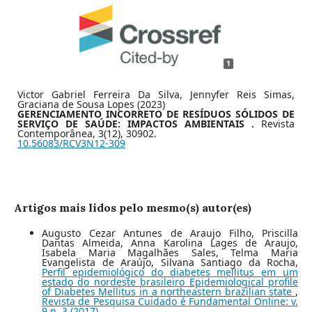
1
Victor Gabriel Ferreira Da Silva, Jennyfer Reis Simas,
Graciana de Sousa Lopes (2023)
GERENCIAMENTO INCORRETO DE RESÍDUOS SÓLIDOS DE
SERVIÇO DE SAÚDE: IMPACTOS AMBIENTAIS .
Revista
Contemporânea,
3
(12),
30902.
10.56083/RCV3N12-309
Artigos mais lidos pelo mesmo(s) autor(es)
Augusto Cezar Antunes de Araujo Filho, Priscilla
Dantas Almeida, Anna Karolina Lages de Araujo,
Isabela Maria Magalhães Sales, Telma Maria
Evangelista de Araújo, Silvana Santiago da Rocha,
Perfil epidemiológico do diabetes mellitus em um
estado do nordeste brasileiro Epidemiological profile
of Diabetes Mellitus in a northeastern brazilian state
,
Revista de Pesquisa Cuidado é Fundamental Online: v.
9 n. 3 (2017)