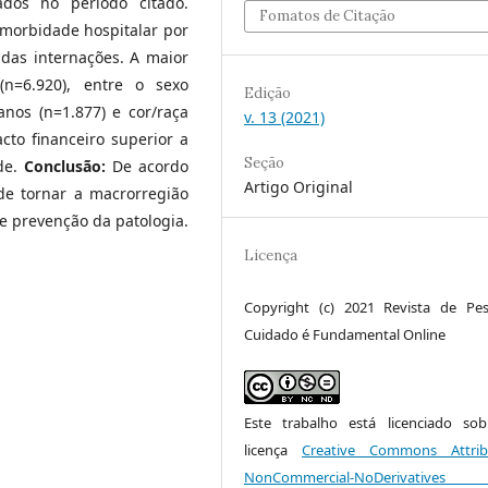
cados no período citado.
Fomatos de Citação
 morbidade hospitalar por
 das internações. A maior
(n=6.920), entre o sexo
Edição
nos (n=1.877) e cor/raça
v. 13 (2021)
cto financeiro superior a
Seção
de.
Conclusão:
De acordo
Artigo Original
de tornar a macrorregião
 e prevenção da patologia.
Licença
Copyright (c) 2021 Revista de Pes
Cuidado é Fundamental Online
Este trabalho está licenciado s
licença
Creative Commons Attrib
NonCommercial-NoDerivative