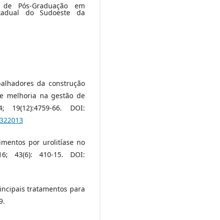
a de Pós-Graduação em
tadual do Sudoeste da
balhadores da construção
 e melhoria na gestão de
; 19(12):4759-66. DOI:
6322013
imentos por urolitíase no
6; 43(6): 410-15. DOI:
incipais tratamentos para
9.