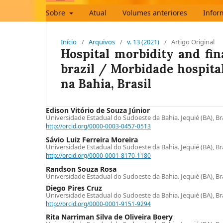
Sobre
Atual
Volumes anteriores
Infor
Início
/
Arquivos
/
v. 13 (2021)
/
Artigo Original
Hospital morbidity and fina
brazil / Morbidade hospital
na Bahia, Brasil
Edison Vitório de Souza Júnior
Universidade Estadual do Sudoeste da Bahia. Jequié (BA), Bra
http://orcid.org/0000-0003-0457-0513
Sávio Luiz Ferreira Moreira
Universidade Estadual do Sudoeste da Bahia. Jequié (BA), Bra
http://orcid.org/0000-0001-8170-1180
Randson Souza Rosa
Universidade Estadual do Sudoeste da Bahia. Jequié (BA), Bra
Diego Pires Cruz
Universidade Estadual do Sudoeste da Bahia. Jequié (BA), Bra
http://orcid.org/0000-0001-9151-9294
Rita Narriman Silva de Oliveira Boery