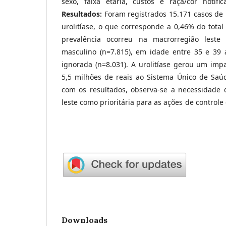
sexo, faixa etária, custos e raça/cor notifi
Resultados:
Foram registrados 15.171 casos de
urolitíase, o que corresponde a 0,46% do total
prevalência ocorreu na macrorregião leste 
masculino (n=7.815), em idade entre 35 e 39 a
ignorada (n=8.031). A urolitíase gerou um impa
5,5 milhões de reais ao Sistema Único de Saú
com os resultados, observa-se a necessidade 
leste como prioritária para as ações de controle
Downloads