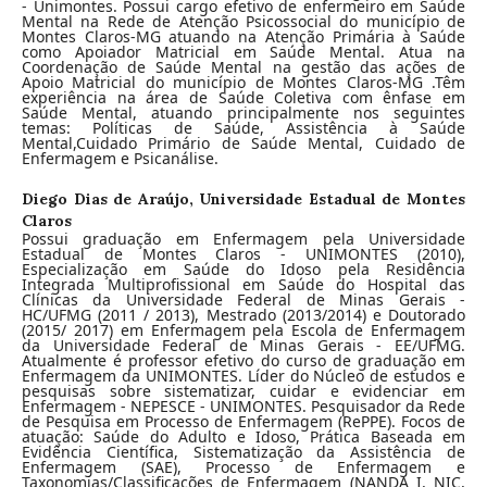
- Unimontes. Possui cargo efetivo de enfermeiro em Saúde
Mental na Rede de Atenção Psicossocial do município de
Montes Claros-MG atuando na Atenção Primária à Saúde
como Apoiador Matricial em Saúde Mental. Atua na
Coordenação de Saúde Mental na gestão das ações de
Apoio Matricial do município de Montes Claros-MG .Têm
experiência na área de Saúde Coletiva com ênfase em
Saúde Mental, atuando principalmente nos seguintes
temas: Políticas de Saúde, Assistência à Saúde
Mental,Cuidado Primário de Saúde Mental, Cuidado de
Enfermagem e Psicanálise.
Diego Dias de Araújo,
Universidade Estadual de Montes
Claros
Possui graduação em Enfermagem pela Universidade
Estadual de Montes Claros - UNIMONTES (2010),
Especialização em Saúde do Idoso pela Residência
Integrada Multiprofissional em Saúde do Hospital das
Clínicas da Universidade Federal de Minas Gerais -
HC/UFMG (2011 / 2013), Mestrado (2013/2014) e Doutorado
(2015/ 2017) em Enfermagem pela Escola de Enfermagem
da Universidade Federal de Minas Gerais - EE/UFMG.
Atualmente é professor efetivo do curso de graduação em
Enfermagem da UNIMONTES. Líder do Núcleo de estudos e
pesquisas sobre sistematizar, cuidar e evidenciar em
Enfermagem - NEPESCE - UNIMONTES. Pesquisador da Rede
de Pesquisa em Processo de Enfermagem (RePPE). Focos de
atuação: Saúde do Adulto e Idoso, Prática Baseada em
Evidência Científica, Sistematização da Assistência de
Enfermagem (SAE), Processo de Enfermagem e
Taxonomias/Classificações de Enfermagem (NANDA I, NIC,