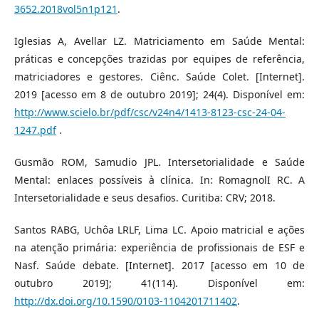
3652.2018vol5n1p121
.
Iglesias A, Avellar LZ. Matriciamento em Saúde Mental:
práticas e concepções trazidas por equipes de referência,
matriciadores e gestores. Ciênc. Saúde Colet. [Internet].
2019 [acesso em 8 de outubro 2019]; 24(4). Disponível em:
http://www.scielo.br/pdf/csc/v24n4/1413-8123-csc-24-04-
1247.pdf
.
Gusmão ROM, Samudio JPL. Intersetorialidade e Saúde
Mental: enlaces possíveis à clínica. In: RomagnolI RC. A
Intersetorialidade e seus desafios. Curitiba: CRV; 2018.
Santos RABG, Uchôa LRLF, Lima LC. Apoio matricial e ações
na atenção primária: experiência de profissionais de ESF e
Nasf. Saúde debate. [Internet]. 2017 [acesso em 10 de
outubro 2019]; 41(114). Disponível em:
http://dx.doi.org/10.1590/0103-1104201711402
.