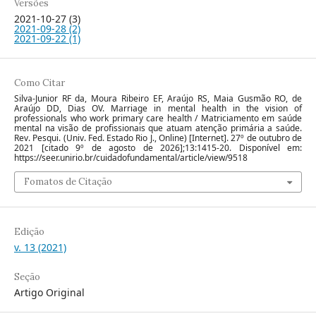
Versões
2021-10-27 (3)
2021-09-28 (2)
2021-09-22 (1)
Como Citar
Silva-Junior RF da, Moura Ribeiro EF, Araújo RS, Maia Gusmão RO, de
Araújo DD, Dias OV. Marriage in mental health in the vision of
professionals who work primary care health / Matriciamento em saúde
mental na visão de profissionais que atuam atenção primária a saúde.
Rev. Pesqui. (Univ. Fed. Estado Rio J., Online) [Internet]. 27º de outubro de
2021 [citado 9º de agosto de 2026];13:1415-20. Disponível em:
https://seer.unirio.br/cuidadofundamental/article/view/9518
Fomatos de Citação
Edição
v. 13 (2021)
Seção
Artigo Original