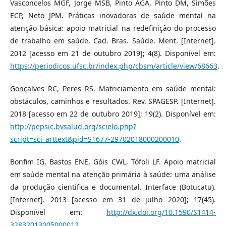
Vasconcelos MGF, Jorge MSB, Pinto AGA, Pinto DM, Simões
ECP, Neto JPM. Práticas inovadoras de saúde mental na
atenção básica: apoio matricial na redefinição do processo
de trabalho em saúde. Cad. Bras. Saúde. Ment. [Internet].
2012 [acesso em 21 de outubro 2019]; 4(8). Disponível em:
https://periodicos.ufsc.br/index.php/cbsm/article/view/68663
.
Gonçalves RC, Peres RS. Matriciamento em saúde mental:
obstáculos, caminhos e resultados. Rev. SPAGESP. [Internet].
2018 [acesso em 22 de outubro 2019]; 19(2). Disponível em:
http://pepsic.bvsalud.org/scielo.php?
script=sci_arttext&pid=S1677-29702018000200010
.
Bonfim IG, Bastos ENE, Góis CWL, Tófoli LF. Apoio matricial
em saúde mental na atenção primária à saúde: uma análise
da produção científica e documental. Interface (Botucatu).
[Internet]. 2013 [acesso em 31 de julho 2020]; 17(45).
Disponível em:
http://dx.doi.org/10.1590/S1414-
32832013005000012
.