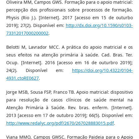
Oliveira MM, Campos GWS. Formação para o apoio matricial:
percepção dos profissionais sobre processos de formação.
Physis (Rio J.). [Internet]. 2017 [acesso em 15 de outurbo
2019]; 27(2). Disponível em:
http://dx.doi.org/10.1590/s0103-
73312017000200002
.
Belotti M, Lavrador MCC. A prática do apoio matricial e os
seus efeitos na atenção primária à saúde. Cad. Bras. Ter.
Ocup. [Internet]. 2016 [acesso em 16 de outurbro 2019];
24(2). Disponível em:
https://doi.org/10.4322/0104-
4931.ctoRE0627
.
Jorge MSB, Sousa FSP, Franco TB. Apoio matricial: dispositivo
para resolução de casos clínicos de saúde mental na
Atenção Primária à Saúde. Rev. bras. enferm. [Internet].
2013 [acesso em 17 de outubro 2019]; 66(5). Disponível em:
http://www.redalyc.org/pdf/2670/267028883015.pdf
.
Viana MMO, Campos GWSC. Formação Paideia para o Apoio