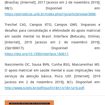
(Brasília). [Internet]. 2017 [acesso em 2 de novembro 2019];
08(1). Disponível em:
https://periodicos.unb.br/index.php/rgs/article/view/3686
.
Treichel CAS, Campos RTO, Campos GWS. Impasses e
desafios para consolidação e efetividade do apoio matricial
em saúde mental no Brasil. Interface (Botucatu, Online).
[Internet]. 2019 [acesso em 2 de novembro 2019];
23(e180617). Disponível em:
https://doi.org/10.1590/interface.180617
.
Nascimento OC, Sousa BVN, Cunha BSG, Mascarenhas MS.
O apoio matricial em saúde mental e suas implicações nos
serviços da atenção básica. Psico USF. [Internet]. 2019
[acesso em 2 de novembro 2019]; 8(1). Disponível em:
http://www.scielo.br/pdf/pusf/v18n1/v18n1a16.pdf
.