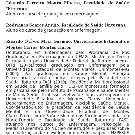
Eduardo Ferreira Moura Ribeiro,
Faculdade de Saúde
Ibituruna.
Aluno do curso de gradução em enfermagem.
Rodrigues Soares Araújo,
Faculdade de Saúde Ibituruna
Aluno do curso de graduação em enfermagem.
Ricardo Otávio Maia Gusmão,
Universidade Estadual de
Montes Claros, Montes Claros
Doutorando em Enfermagem pelo Programa de Pós
Graduação em Enfermagem da UFMG. Mestre em Teoria
Psicanalítica pela Universidade Federal do Rio de Janeiro-
UFRJ (2016).Possui graduação em Enfermagem pela
Universidade Estadual de Montes Claros, Unimontes-MG
(2004). Pós graduação em Saúde Mental, Atenção
Psicossocial, álcool e outras drogas pela Faculdade de
Saúde Ibituruna-FASI (2010). Residência Multiprofissional
em Saúde da Família pelo HUCF-Unimontes.Faz formação
em psicanálise pelo Instituto de Psicanálise e Saúde Mental
de Minas Gerais. Professor efetivo de educação superior na
Universidade Estadual de Montes Claros- Unimontes,
Departamento de Enfermagem, disciplina Saúde Mental.
Coordenador,Tutor e preceptor da Residência de Saúde
Mental e da Universidade Estadual de Montes
Claros.Professor de Saúde Mental nas Faculdades Unidas do
Norte-Funorte e Faculdade de Saúde Ibituruna- FASI,
atuando nos cursos de Enfermagem, Psicologia e
Medicina.Membro do Núcleo de estudos e pesquisas sobre
sistematizar, cuidar e evidenciar em Enfermagem - NEPESCE