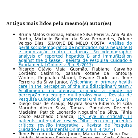
Artigos mais lidos pelo mesmo(s) autor(es)
Bruna Matos Gusmão, Fabiane Silva Pereira, Ana Paula
Rocha, Michelle Bonfim da Silva Fernandes, Orlene
Veloso Dias, SIMONE DE MELO COSTA,
Análise do
perfil sociodemográfico de notificados para hepatite B
e imunização contra a doença Sociodemographic
analysis of reported hepatitis B and immunization
against the disease
,
Revista de Pesquisa Cuidado é
Fundamental Online: v. 9 n. 3 (2017)
Ricardo Otávio Maia Gusmão, Flabiane Carvalho
Cordeiro Casimiro, Joanara Rozane da Fontoura
Winters, Reginalda Maciel, Dayane Clock Luiz, Renê
Ferreira da Silva Junior,
Welcoming in primary health
care in the perception of the multidisciplinary team /
Acolhimento na atenção primária a saúde na
percepção da equipe multiprofissional
,
Revista de
Pesquisa Cuidado é Fundamental Online: v. 13 (2021)
Diego Dias de Araújo, Nayara Souza Ribeiro, Priscila
Marinho Aleixo Silva, Tamara Gonçalves Rezende
Macieira, Patrick Leonardo Nogueira da Silva, Tânia
Couto Machado Chianca,
Dry eye in critically ill
patients: integrative review Olho seco em pacientes
críticos: revisão integrativa
,
Revista de Pesquisa
Cuidado é Fundamental Online: v. 9 n. 4 (2017)
Rene Ferreira da Silva Junior, Maria Luiza Sena Dias,
Náthila Nadinny Rodrigues Gonçalves, Carla Silvana