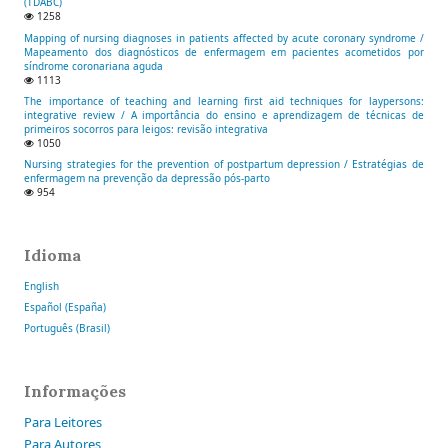
(TDABC)
1258
Mapping of nursing diagnoses in patients affected by acute coronary syndrome /
Mapeamento dos diagnósticos de enfermagem em pacientes acometidos por
síndrome coronariana aguda
1113
The importance of teaching and learning first aid techniques for laypersons:
integrative review / A importância do ensino e aprendizagem de técnicas de
primeiros socorros para leigos: revisão integrativa
1050
Nursing strategies for the prevention of postpartum depression / Estratégias de
enfermagem na prevenção da depressão pós-parto
954
Idioma
English
Español (España)
Português (Brasil)
Informações
Para Leitores
Para Autores