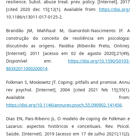
resilience. Subst. abuse treat. prev. policy. [Internet]. 2017
[cited 2020 dec 15];12(1). Available from:
https://doi.org/
10.1186/s13011-017-0125-2.
Brandão JM, Mahfoud M, Gianordoli-Nascimento IF. A
construção do conceito de resiliência em psicologia:
discutindo as origens. Paidéia (Ribeirão Preto, Online).
[Internet]. 2011 [acesso em 02 de agosto 2020];21(49).
Disponível em:
https://doi.org/10.1590/S0103-
863X2011000200014
.
Folkman S, Moskowitz JT. Coping: pitfalls and promise. Annu
rev psychol. [Internet]. 2004 [cited 2021 feb 15];55(1).
Available from:
https://doi.org/10.1146/annurev.psych.55.090902.141456
.
Dias EN, Pais-Ribeiro JL. O modelo de coping de Folkman e
Lazarus: aspectos históricos e conceituais. Rev. Psicol.
Saúde. [Internet]. 2019 [acesso em 17 de julho 2021];11(2).