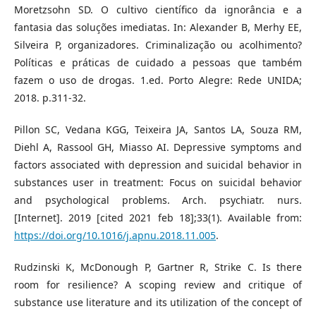
Moretzsohn SD. O cultivo científico da ignorância e a
fantasia das soluções imediatas. In: Alexander B, Merhy EE,
Silveira P, organizadores. Criminalização ou acolhimento?
Políticas e práticas de cuidado a pessoas que também
fazem o uso de drogas. 1.ed. Porto Alegre: Rede UNIDA;
2018. p.311-32.
Pillon SC, Vedana KGG, Teixeira JA, Santos LA, Souza RM,
Diehl A, Rassool GH, Miasso AI. Depressive symptoms and
factors associated with depression and suicidal behavior in
substances user in treatment: Focus on suicidal behavior
and psychological problems. Arch. psychiatr. nurs.
[Internet]. 2019 [cited 2021 feb 18];33(1). Available from:
https://doi.org/10.1016/j.apnu.2018.11.005
.
Rudzinski K, McDonough P, Gartner R, Strike C. Is there
room for resilience? A scoping review and critique of
substance use literature and its utilization of the concept of