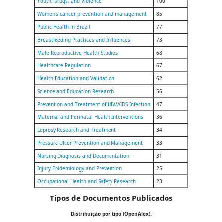
Youth, Drugs, and Violence
100
Women's cancer prevention and management
85
Public Health in Brazil
77
Breastfeeding Practices and Influences
73
Male Reproductive Health Studies
68
Healthcare Regulation
67
Health Education and Validation
62
Science and Education Research
56
Prevention and Treatment of HIV/AIDS Infection
47
Maternal and Perinatal Health Interventions
36
Leprosy Research and Treatment
34
Pressure Ulcer Prevention and Management
33
Nursing Diagnosis and Documentation
31
Injury Epidemiology and Prevention
25
Occupational Health and Safety Research
23
Tipos de Documentos Publicados
Distribuição por tipo (OpenAlex):