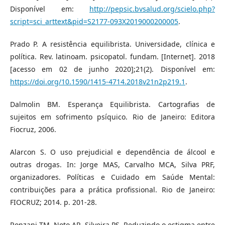
Disponível em:
http://pepsic.bvsalud.org/scielo.php?
script=sci_arttext&pid=S2177-093X2019000200005
.
Prado P. A resistência equilibrista. Universidade, clínica e
política. Rev. latinoam. psicopatol. fundam. [Internet]. 2018
[acesso em 02 de junho 2020];21(2). Disponível em:
https://doi.org/10.1590/1415-4714.2018v21n2p219.1
.
Dalmolin BM. Esperança Equilibrista. Cartografias de
sujeitos em sofrimento psíquico. Rio de Janeiro: Editora
Fiocruz, 2006.
Alarcon S. O uso prejudicial e dependência de álcool e
outras drogas. In: Jorge MAS, Carvalho MCA, Silva PRF,
organizadores. Políticas e Cuidado em Saúde Mental:
contribuições para a prática profissional. Rio de Janeiro:
FIOCRUZ; 2014. p. 201-28.
Ronzani TM, Noto AR, Silveira PS. Reduzindo o estigma entre