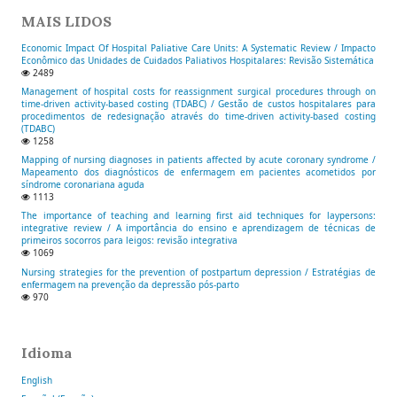
MAIS LIDOS
Economic Impact Of Hospital Paliative Care Units: A Systematic Review / Impacto
Econômico das Unidades de Cuidados Paliativos Hospitalares: Revisão Sistemática
2489
Management of hospital costs for reassignment surgical procedures through on
time-driven activity-based costing (TDABC) / Gestão de custos hospitalares para
procedimentos de redesignação através do time-driven activity-based costing
(TDABC)
1258
Mapping of nursing diagnoses in patients affected by acute coronary syndrome /
Mapeamento dos diagnósticos de enfermagem em pacientes acometidos por
síndrome coronariana aguda
1113
The importance of teaching and learning first aid techniques for laypersons:
integrative review / A importância do ensino e aprendizagem de técnicas de
primeiros socorros para leigos: revisão integrativa
1069
Nursing strategies for the prevention of postpartum depression / Estratégias de
enfermagem na prevenção da depressão pós-parto
970
Idioma
English