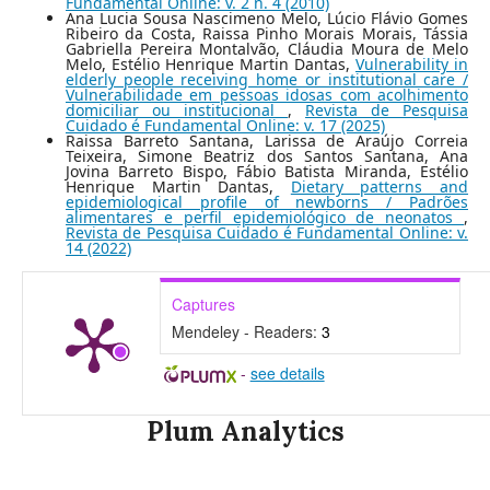
Fundamental Online: v. 2 n. 4 (2010)
Ana Lucia Sousa Nascimeno Melo, Lúcio Flávio Gomes
Ribeiro da Costa, Raissa Pinho Morais Morais, Tássia
Gabriella Pereira Montalvão, Cláudia Moura de Melo
Melo, Estélio Henrique Martin Dantas,
Vulnerability in
elderly people receiving home or institutional care /
Vulnerabilidade em pessoas idosas com acolhimento
domiciliar ou institucional
,
Revista de Pesquisa
Cuidado é Fundamental Online: v. 17 (2025)
Raissa Barreto Santana, Larissa de Araújo Correia
Teixeira, Simone Beatriz dos Santos Santana, Ana
Jovina Barreto Bispo, Fábio Batista Miranda, Estélio
Henrique Martin Dantas,
Dietary patterns and
epidemiological profile of newborns / Padrões
alimentares e perfil epidemiológico de neonatos
,
Revista de Pesquisa Cuidado é Fundamental Online: v.
14 (2022)
Captures
Mendeley - Readers:
3
-
see details
Plum Analytics