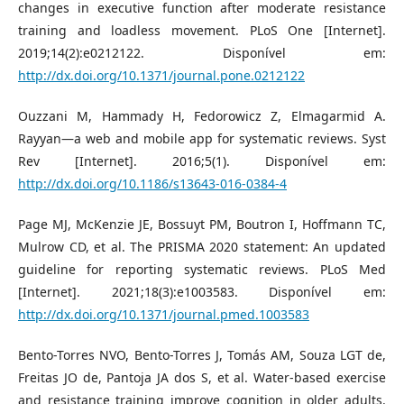
changes in executive function after moderate resistance
training and loadless movement. PLoS One [Internet].
2019;14(2):e0212122. Disponível em:
http://dx.doi.org/10.1371/journal.pone.0212122
Ouzzani M, Hammady H, Fedorowicz Z, Elmagarmid A.
Rayyan—a web and mobile app for systematic reviews. Syst
Rev [Internet]. 2016;5(1). Disponível em:
http://dx.doi.org/10.1186/s13643-016-0384-4
Page MJ, McKenzie JE, Bossuyt PM, Boutron I, Hoffmann TC,
Mulrow CD, et al. The PRISMA 2020 statement: An updated
guideline for reporting systematic reviews. PLoS Med
[Internet]. 2021;18(3):e1003583. Disponível em:
http://dx.doi.org/10.1371/journal.pmed.1003583
Bento-Torres NVO, Bento-Torres J, Tomás AM, Souza LGT de,
Freitas JO de, Pantoja JA dos S, et al. Water-based exercise
and resistance training improve cognition in older adults.