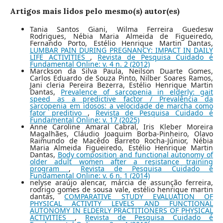
Artigos mais lidos pelo mesmo(s) autor(es)
Tania Santos Giani, Wilma Ferreira Guedesw
Rodrigues, Nébia Maria Almeida de Figueiredo,
Fernando Porto, Estélio Henrique Martin Dantas,
LUMBAR PAIN DURING PREGNANCY: IMPACT IN DAILY
LIFE ACTIVITIES
,
Revista de Pesquisa Cuidado é
Fundamental Online: v. 4 n. 2 (2012)
Marckson da Silva Paula, Neilson Duarte Gomes,
Carlos Eduardo de Souza Pinto, Nilber Soares Ramos,
Jani cleria Pereira Bezerra, Estélio Henrique Martin
Dantas,
Prevalence of sarcopenia in elderly: gait
speed as a predictive factor / Prevalência da
sarcopenia em idosos: a velocidade de marcha como
fator preditivo
,
Revista de Pesquisa Cuidado é
Fundamental Online: v. 17 (2025)
Anne Caroline Amaral Cabral, Iris Kleber Moreira
Magalhães, Cláudio Joaquim Borba-Pinheiro, Olavo
Raimundo de Macêdo Barreto Rocha-Júnior, Nébia
Maria Almeida Figueiredo, Estélio Henrique Martin
Dantas,
Body composition and functional autonomy of
older adult women after a resistance training
program
,
Revista de Pesquisa Cuidado é
Fundamental Online: v. 6 n. 1 (2014)
nelyse araújo alencar, márcia de assunção ferreira,
rodrigo gomes de sousa vale, estélio henrique martin
dantas,
COMPARATIVE STUDY EVALUATION OF
PHYSICAL ACTIVITY LEVELS AND FUNCTIONAL
AUTONOMY IN ELDERLY PRACTITIONERS OF PHYSICAL
ACTIVITIES
,
Revista de Pesquisa Cuidado é