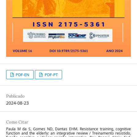
PDF-EN
PDF-PT
Publicado
2024-08-23
Como Citar
Paula M da S, Gomes ND, Dantas EHM. Resistance training, cognitive
function and the elderly: an integrative review / Treinamento resistido,