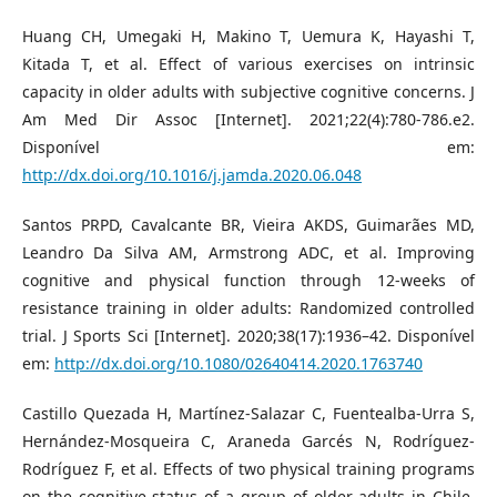
Huang CH, Umegaki H, Makino T, Uemura K, Hayashi T,
Kitada T, et al. Effect of various exercises on intrinsic
capacity in older adults with subjective cognitive concerns. J
Am Med Dir Assoc [Internet]. 2021;22(4):780-786.e2.
Disponível em:
http://dx.doi.org/10.1016/j.jamda.2020.06.048
Santos PRPD, Cavalcante BR, Vieira AKDS, Guimarães MD,
Leandro Da Silva AM, Armstrong ADC, et al. Improving
cognitive and physical function through 12-weeks of
resistance training in older adults: Randomized controlled
trial. J Sports Sci [Internet]. 2020;38(17):1936–42. Disponível
em:
http://dx.doi.org/10.1080/02640414.2020.1763740
Castillo Quezada H, Martínez-Salazar C, Fuentealba-Urra S,
Hernández-Mosqueira C, Araneda Garcés N, Rodríguez-
Rodríguez F, et al. Effects of two physical training programs
on the cognitive status of a group of older adults in Chile.