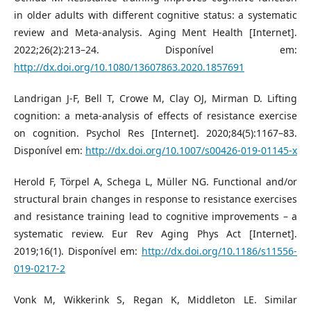
in older adults with different cognitive status: a systematic
review and Meta-analysis. Aging Ment Health [Internet].
2022;26(2):213–24. Disponível em:
http://dx.doi.org/10.1080/13607863.2020.1857691
Landrigan J-F, Bell T, Crowe M, Clay OJ, Mirman D. Lifting
cognition: a meta-analysis of effects of resistance exercise
on cognition. Psychol Res [Internet]. 2020;84(5):1167–83.
Disponível em:
http://dx.doi.org/10.1007/s00426-019-01145-x
Herold F, Törpel A, Schega L, Müller NG. Functional and/or
structural brain changes in response to resistance exercises
and resistance training lead to cognitive improvements – a
systematic review. Eur Rev Aging Phys Act [Internet].
2019;16(1). Disponível em:
http://dx.doi.org/10.1186/s11556-
019-0217-2
Vonk M, Wikkerink S, Regan K, Middleton LE. Similar