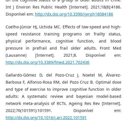
Int J Environ Res Public Health [Internet]. 2021;18(8):4186.
Disponível em:
http://dx.doi.org/10.3390/ijerph18084186
Coelho-Júnior HJ, Uchida MC. Effects of low-speed and high-
speed resistance training programs on frailty status,
physical performance, cognitive function, and blood
pressure in prefrail and frail older adults. Front Med
(Lausanne) [Internet]. 2021;8. Disponível em:
http://dx.doi.org/10.3389/fmed.2021.702436
Gallardo-Gómez D, del Pozo-Cruz J, Noetel M, Álvarez-
Barbosa F, Alfonso-Rosa RM, del Pozo Cruz B. Optimal dose
and type of exercise to improve cognitive function in older
adults: A systematic review and bayesian model-based
network meta-analysis of RCTs. Ageing Res Rev [Internet].
2022;76(101591):101591. Disponível em:
http://dx.doi.org/10.1016/j.arr.2022.101591