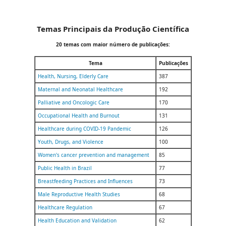
Temas Principais da Produção Científica
20 temas com maior número de publicações:
Tema
Publicações
Health, Nursing, Elderly Care
387
Maternal and Neonatal Healthcare
192
Palliative and Oncologic Care
170
Occupational Health and Burnout
131
Healthcare during COVID-19 Pandemic
126
Youth, Drugs, and Violence
100
Women's cancer prevention and management
85
Public Health in Brazil
77
Breastfeeding Practices and Influences
73
Male Reproductive Health Studies
68
Healthcare Regulation
67
Health Education and Validation
62