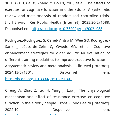
Xu L, Gu H, Cai X, Zhang Y, Hou X, Yu J, et al. The effects of
exercise for cognitive function in older adults: A systematic
review and meta-analysis of randomized controlled trials.
Int J Environ Res Public Health [Internet]. 2023;20(2):1088.
Disponível em:
http://dx.doi.org/10.3390/ijerph20021088
Rodriguez-Rodríguez S, Canet-Vintró M, Wee SO, Rodríguez-
Sanz J, López-de-Celis C, Oviedo GR, et al. Cognitive
enhancement strategies for older adults: An evaluation of
different training modalities to improve executive function—
A systematic review and meta-analysis. J Clin Med [Internet].
2024;13(5):1301. Disponível em:
http://dx.doi.org/10.3390/jcm13051301
Cheng A, Zhao Z, Liu H, Yang J, Luo J. The physiological
mechanism and effect of resistance exercise on cognitive
function in the elderly people. Front Public Health [Internet].
2022;10. Disponível em: