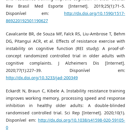
Rev Brasil Med Esporte [Internet]. 2019;25(1):71–5.
Disponível em:
http://dx.doi.org/10.1590/1517-
869220192501190627
Cavalcante BR, de Souza MF, Falck RS, Liu-Ambrose T, Behm
DG, Pitangui ACR, et al. Effects of resistance exercise with
instability on cognitive function (REI study): A proof-of-
concept randomized controlled trial in older adults with
cognitive complaints. J Alzheimers Dis [Internet].
2020;77(1):227–39. Disponível em:
http://dx.doi.org/10.3233/jad-200349
Eckardt N, Braun C, Kibele A. Instability resistance training
improves working memory, processing speed and response
inhibition in healthy older adults: A double-blinded
randomised controlled trial. Sci Rep [Internet]. 2020;10(1).
Disponível em:
http://dx.doi.org/10.1038/s41598-020-59105-
0