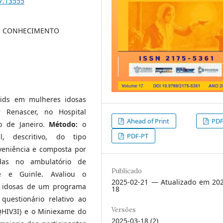
17.13555
S, CONHECIMENTO
aids em mulheres idosas
 Renascer, no Hospital
Ahead of Print
PDF
io de Janeiro.
Método:
o
PDF-PT
l, descritivo, do tipo
veniência e composta por
das no ambulatório de
Publicado
rée e Guinle. Avaliou o
2025-02-21 — Atualizado em 202
s idosas de um programa
18
 questionário relativo ao
Versões
QHIV3I) e o Miniexame do
2025-03-18 (2)