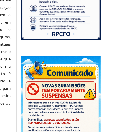
cação
luem o
 ou em
buir o
uras,
tuais
imir e
de que
cem a
ito é
ido à
s para
 assim
cos ou