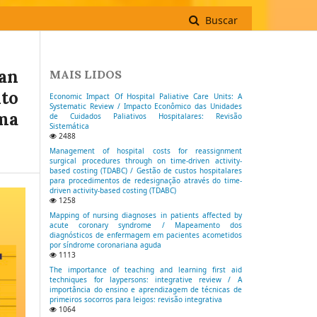
Buscar
an
MAIS LIDOS
to
Economic Impact Of Hospital Paliative Care Units: A
Systematic Review / Impacto Econômico das Unidades
ma
de Cuidados Paliativos Hospitalares: Revisão
Sistemática
2488
Management of hospital costs for reassignment
surgical procedures through on time-driven activity-
based costing (TDABC) / Gestão de custos hospitalares
para procedimentos de redesignação através do time-
driven activity-based costing (TDABC)
1258
Mapping of nursing diagnoses in patients affected by
acute coronary syndrome / Mapeamento dos
diagnósticos de enfermagem em pacientes acometidos
por síndrome coronariana aguda
1113
The importance of teaching and learning first aid
techniques for laypersons: integrative review / A
importância do ensino e aprendizagem de técnicas de
primeiros socorros para leigos: revisão integrativa
1064