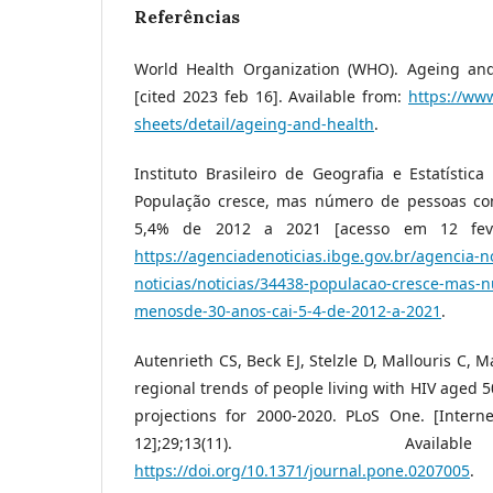
Referências
World Health Organization (WHO). Ageing and 
[cited 2023 feb 16]. Available from:
https://ww
sheets/detail/ageing-and-health
.
Instituto Brasileiro de Geografia e Estatístic
População cresce, mas número de pessoas c
5,4% de 2012 a 2021 [acesso em 12 fev 
https://agenciadenoticias.ibge.gov.br/agencia-n
noticias/noticias/34438-populacao-cresce-mas
menosde-30-anos-cai-5-4-de-2012-a-2021
.
Autenrieth CS, Beck EJ, Stelzle D, Mallouris C, 
regional trends of people living with HIV aged 
projections for 2000-2020. PLoS One. [Interne
12];29;13(11). Avai
https://doi.org/10.1371/journal.pone.0207005
.