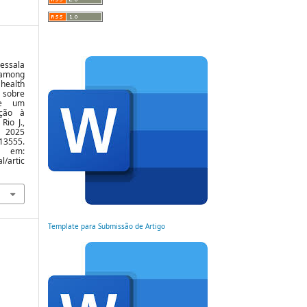
Messala
 among
 health
 sobre
de um
oção à
Rio J.,
e 2025
13555.
m:
l/artic
Template para Submissão de Artigo