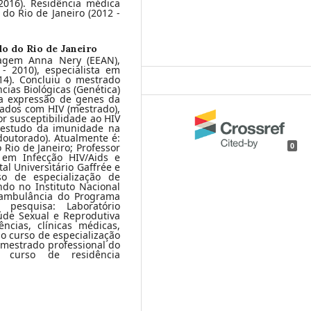
2016). Residência médica
do Rio de Janeiro (2012 -
o do Rio de Janeiro
agem Anna Nery (EEAN),
- 2010), especialista em
4). Concluiu o mestrado
ias Biológicas (Genética)
u a expressão de genes da
ados com HIV (mestrado),
r susceptibilidade ao HIV
 estudo da imunidade na
outorado). Atualmente é:
0
Rio de Janeiro; Professor
em Infecção HIV/Aids e
tal Universitário Gaffrée e
so de especialização de
do no Instituto Nacional
 ambulância do Programa
esquisa: Laboratório
úde Sexual e Reprodutiva
cias, clínicas médicas,
no curso de especialização
mestrado professional do
 curso de residência