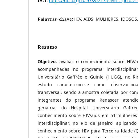
https://doi.org/10.9789/2175-5361.rpcfo.v
DOI:
HIV, AIDS, MULHERES, IDOSO
Palavras-chave:
Resumo
Objetivo:
avaliar o conhecimento sobre HIV/
acompanhadas no programa interdisciplinar
Universitário Gaffrée e Guinle (HUGG), no R
estudo caracterizou-se como observaciona
transversal, sendo a amostra coletada por con
integrantes do programa Renascer atendi
geriatria, do Hospital Universitário Gaff
conhecimento sobre HIV/aids em 51 mulhere
interdisciplinar, no Rio de Janeiro, aplicando
conhecimento sobre HIV para Terceira Idade (