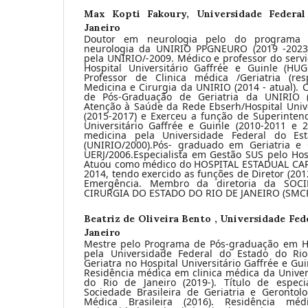
Max Kopti Fakoury,
Universidade Federa
Janeiro
Doutor em neurologia pelo do programa
neurologia da UNIRIO PPGNEURO (2019 -2023
pela UNIRIO/-2009. Médico e professor do servi
Hospital Universitário Gaffrée e Guinle (HU
Professor de Clinica médica /Geriatria (re
Medicina e Cirurgia da UNIRIO (2014 - atual).
de Pós-Graduação de Geriatria da UNIRIO (
Atenção à Saúde da Rede Ebserh/Hospital Unive
(2015-2017) e Exerceu a função de Superinten
Universitário Gaffrée e Guinle (2010-2011 e
medicina pela Universidade Federal do Es
(UNIRIO/2000).Pós- graduado em Geriatria e 
UERJ/2006.Especialista em Gestão SUS pelo Hospi
Atuou como médico do HOSPITAL ESTADUAL CA
2014, tendo exercido as funções de Diretor (20
Emergência. Membro da diretoria da SO
CIRURGIA DO ESTADO DO RIO DE JANEIRO (SMCRJ
Beatriz de Oliveira Bento ,
Universidade Fed
Janeiro
Mestre pelo Programa de Pós-graduação em HIV
pela Universidade Federal do Estado do Rio 
Geriatra no Hospital Universitário Gaffrée e Gui
Residência médica em clinica médica da Univer
do Rio de Janeiro (2019-). Título de especi
Sociedade Brasileira de Geriatria e Gerontol
Médica Brasileira (2016). Residência mé