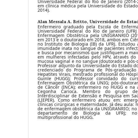
Universidade Federal do Rio de Janeiro (2014-
em clínica médica pela Universidade do Estado 
2014).
Alan Messala A. Britto,
Universidade do Estad
Enfermeiro graduado pela Escola de Enferm
Universidade Federal do Rio de Janeiro (UFRJ 
Enfermagem Obstétrica pela UNIGRANRIO (201
em 2013 e o doutorado em 2018, ambos em Ciênc
no Instituto de Biologia (IB) da UFRJ. Estudo
imunidade inata no sangue de pacientes infect
e busca por mecanismos que justifiquem a maio
em mulheres infectadas pelo HPV, através do
mucosa vaginal e no sangue (doutorado e pós-d
Professor adjunto da Universidade do Estado do 
credenciado do Programa de Pós-graduação 
Hepatites Virais, mestrado profissional do Hospi
Guinle (HUGG); Professor convidado do cur
Enfermagem Obstétrica da UNIG; pós-doutoran
de Câncer (INCA); enfermeiro no HUGG e na
Cegonha Carioca. Membro do grupo de p
Interdisciplinar de Extensão e Pesquisa em Sa
(LIEPER). Como enfermeiro atuou em: emergên
clínicas cirúrgicas e maternidade. Já deu aula: 
de enfermagem obstétrica da UNIGRANRIO; no 
departamento de Biologia da UFRJ; no
multiprofissional do HUGG.