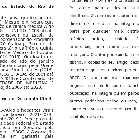
l do Estado do Rio de
for aceito para a devida publi
eletrônica. Os direitos de autor inc
 de pós graduação em
). Mestre em Neurologia
direito de reproduzir na íntegra
ço de clínica médica A do
GG - UNIRIO 2003-atual).
parte por qualquer meio, distri
sponsável) da Escola de
referido artigo, incluindo fig
 Coordenador do Programa
2016-atual). Gerente de
fotografias, bem como as even
rsitário Gaffrée e Guinle
dente Médico do Hospital
traduções. O autor pode ainda, impr
 2014-2015). Graduado em
tado do Rio de Janeiro
distribuir cópias do seu artigo, des
Gerontologia pela Unati-
tal Sírio-Libanês (2016).
mencione que os direitos perten
RLOS CHAGAS de 2001 até
RPCF. Declaro que este manuscr
12-2013) e Coordenador de
CIEDADE DE MEDICINA E
original, não tendo sido submet
) de 2005 até 2023.
publicação, na íntegra ou em parte
eral do Estado do Rio de
outros periódicos online ou não,
cmmo em Anais de eventos científi
/Aids e hepatites virais
de Janeiro (2021-2023).
capítulos de livros.
nle (2019-). Preceptora da
sidade Federal do Estado
alista em Geriatria pela
ogia - SBGG / Associação
dica em geriatria pela