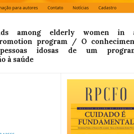
mação para autores
Contato
Notícias
Cadastro
aids among elderly women in 
 promotion program / O conhecimen
 pessoas idosas de um progra
ão à saúde