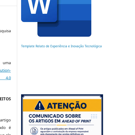
squisa
Template Relato de Experiência e Inovação Tecnológica
ob uma
ution-
 4.0
EITOS
artigo
ado é
ue ele