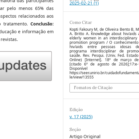
aioria das participantes
2025-02-21 (1)
rtar pelo menos 65% das
spectos relacionados aos
Como Citar
o tratamento.
Conclusão:
Kopti Fakoury M, de Oliveira Bento B, 
educação e informação em
A. Britto A. Knowledge about hiv/aids
elderly women in an interdisciplinary
revistas.
promotion program / O conhecimento
hiv/aids entre pessoas idosas 
programa interdisciplinar de prom
saúde. Rev. Pesqui. (Univ. Fed. Estado 
Online) [Internet]. 18º de março d
[citado 6º de agosto de 2026];17:e-
Disponível e
https://seer.unirio.br/cuidadofundamenta
le/view/13555
Fomatos de Citação
Edição
v. 17 (2025)
Seção
Artigo Original