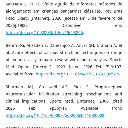
Sant’Ana L, et al. Efeito agudo de diferentes métodos de
alongamento em crianças dançarinas clássicas. Rev Bras
Fisiol Exerc. [Internet]. 2020 [acesso em 5 de fevereiro de
2026];19(2). Disponível em:
https://doi.org/10.33233/rbfe.v19i2.3266
.
Behm DG, Alizadeh S, Daneshjoo A, Anvar SH, Graham A, et
al. Acute effects of various stretching techniques on range
of motion: a systematic review with meta-analysis. Sports
Med Open. [Internet]. 2023 [cited 2026 Feb 7];9:107.
Available from:
https://doi.org/10.1186/s40798-023-00652-x
.
Sharman MJ, Cresswell AG, Riek S. Proprioceptive
neuromuscular facilitation stretching: mechanisms and
clinical implications. Sports Med. [Internet]. 2006 [cited
2026 Feb 9];36(11). Available from:
https://doi.org/10.2165/00007256-200636110-00002
.