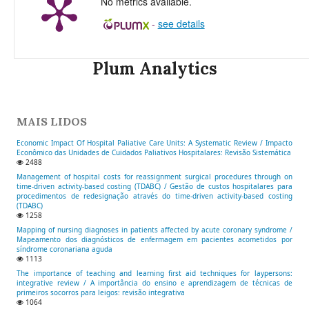
No metrics available.
-
see details
Plum Analytics
MAIS LIDOS
Economic Impact Of Hospital Paliative Care Units: A Systematic Review / Impacto
Econômico das Unidades de Cuidados Paliativos Hospitalares: Revisão Sistemática
2488
Management of hospital costs for reassignment surgical procedures through on
time-driven activity-based costing (TDABC) / Gestão de custos hospitalares para
procedimentos de redesignação através do time-driven activity-based costing
(TDABC)
1258
Mapping of nursing diagnoses in patients affected by acute coronary syndrome /
Mapeamento dos diagnósticos de enfermagem em pacientes acometidos por
síndrome coronariana aguda
1113
The importance of teaching and learning first aid techniques for laypersons:
integrative review / A importância do ensino e aprendizagem de técnicas de
primeiros socorros para leigos: revisão integrativa
1064