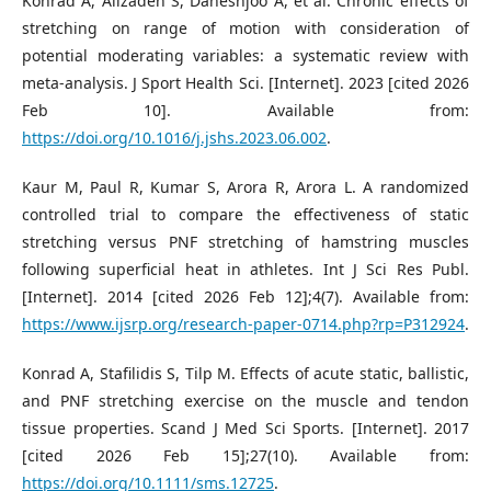
Konrad A, Alizadeh S, Daneshjoo A, et al. Chronic effects of
stretching on range of motion with consideration of
potential moderating variables: a systematic review with
meta-analysis. J Sport Health Sci. [Internet]. 2023 [cited 2026
Feb 10]. Available from:
https://doi.org/10.1016/j.jshs.2023.06.002
.
Kaur M, Paul R, Kumar S, Arora R, Arora L. A randomized
controlled trial to compare the effectiveness of static
stretching versus PNF stretching of hamstring muscles
following superficial heat in athletes. Int J Sci Res Publ.
[Internet]. 2014 [cited 2026 Feb 12];4(7). Available from:
https://www.ijsrp.org/research-paper-0714.php?rp=P312924
.
Konrad A, Stafilidis S, Tilp M. Effects of acute static, ballistic,
and PNF stretching exercise on the muscle and tendon
tissue properties. Scand J Med Sci Sports. [Internet]. 2017
[cited 2026 Feb 15];27(10). Available from:
https://doi.org/10.1111/sms.12725
.