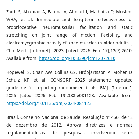
Zaidi S, Ahamad A, Fatima A, Ahmad I, Malhotra D, Muslem
WHA, et al. Immediate and long-term effectiveness of
proprioceptive neuromuscular facilitation and static
stretching on joint range of motion, flexibility, and
electromyographic activity of knee muscles in older adults. J
Clin Med. [Internet]. 2023 [cited 2026 Feb 17];12(7):2610.
Available from:
https://doi.org/10.3390/jcm12072610
.
Hopewell S, Chan AW, Collins GS, Hróbjartsson A, Moher D,
Schulz KF, et al. CONSORT 2025 statement: updated
guideline for reporting randomised trials. BMJ. [Internet].
2025 [cited 2026 Feb 19];388:e081123. Available from:
https://doi.org/10.1136/bmj-2024-081123
.
Brasil. Conselho Nacional de Saúde. Resolução nº 466, de 12
de dezembro de 2012. Aprova diretrizes e normas
regulamentadoras de pesquisas envolvendo seres