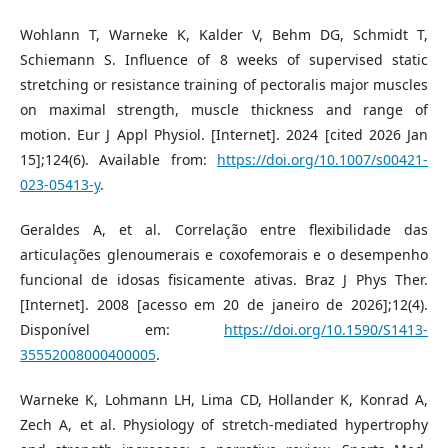
Wohlann T, Warneke K, Kalder V, Behm DG, Schmidt T,
Schiemann S. Influence of 8 weeks of supervised static
stretching or resistance training of pectoralis major muscles
on maximal strength, muscle thickness and range of
motion. Eur J Appl Physiol. [Internet]. 2024 [cited 2026 Jan
15];124(6). Available from:
https://doi.org/10.1007/s00421-
023-05413-y
.
Geraldes A, et al. Correlação entre flexibilidade das
articulações glenoumerais e coxofemorais e o desempenho
funcional de idosas fisicamente ativas. Braz J Phys Ther.
[Internet]. 2008 [acesso em 20 de janeiro de 2026];12(4).
Disponível em:
https://doi.org/10.1590/S1413-
35552008000400005
.
Warneke K, Lohmann LH, Lima CD, Hollander K, Konrad A,
Zech A, et al. Physiology of stretch-mediated hypertrophy