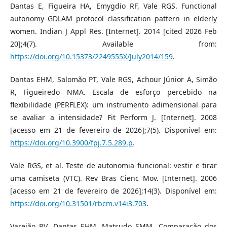
Dantas E, Figueira HA, Emygdio RF, Vale RGS. Functional
autonomy GDLAM protocol classification pattern in elderly
women. Indian J Appl Res. [Internet]. 2014 [cited 2026 Feb
20];4(7). Available from:
https://doi.org/10.15373/2249555X/July2014/159
.
Dantas EHM, Salomão PT, Vale RGS, Achour Júnior A, Simão
R, Figueiredo NMA. Escala de esforço percebido na
flexibilidade (PERFLEX): um instrumento adimensional para
se avaliar a intensidade? Fit Perform J. [Internet]. 2008
[acesso em 21 de fevereiro de 2026];7(5). Disponível em:
https://doi.org/10.3900/fpj.7.5.289.p
.
Vale RGS, et al. Teste de autonomia funcional: vestir e tirar
uma camiseta (VTC). Rev Bras Cienc Mov. [Internet]. 2006
[acesso em 21 de fevereiro de 2026];14(3). Disponível em:
https://doi.org/10.31501/rbcm.v14i3.703
.
Varejão RV, Dantas EHM, Matsudo SMM. Comparação dos