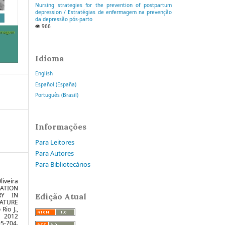
Nursing strategies for the prevention of postpartum
depression / Estratégias de enfermagem na prevenção
da depressão pós-parto
966
Idioma
English
Español (España)
Português (Brasil)
Informações
Para Leitores
Para Autores
Para Bibliotecários
iveira
CATION
RY IN
Edição Atual
RATURE
Rio J.,
e 2012
95-704.