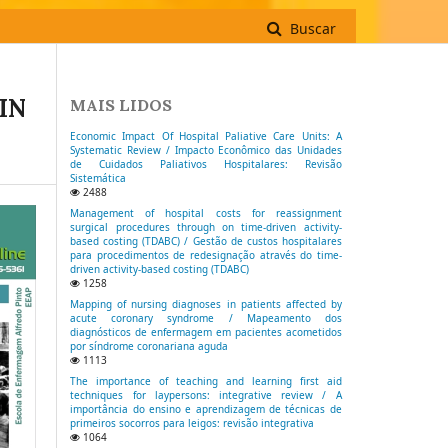
Buscar
IN
MAIS LIDOS
Economic Impact Of Hospital Paliative Care Units: A
Systematic Review / Impacto Econômico das Unidades
de Cuidados Paliativos Hospitalares: Revisão
Sistemática
2488
Management of hospital costs for reassignment
surgical procedures through on time-driven activity-
based costing (TDABC) / Gestão de custos hospitalares
para procedimentos de redesignação através do time-
driven activity-based costing (TDABC)
1258
Mapping of nursing diagnoses in patients affected by
acute coronary syndrome / Mapeamento dos
diagnósticos de enfermagem em pacientes acometidos
por síndrome coronariana aguda
1113
The importance of teaching and learning first aid
techniques for laypersons: integrative review / A
importância do ensino e aprendizagem de técnicas de
primeiros socorros para leigos: revisão integrativa
1064