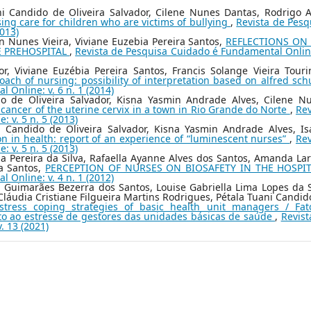
i Candido de Oliveira Salvador, Cilene Nunes Dantas, Rodrigo A
ing care for children who are victims of bullying
,
Revista de Pesq
013)
an Nunes Vieira, Viviane Euzebia Pereira Santos,
REFLECTIONS ON
E PREHOSPITAL
,
Revista de Pesquisa Cuidado é Fundamental Online
r, Viviane Euzébia Pereira Santos, Francis Solange Vieira Touri
ch of nursing: possibility of interpretation based on alfred sc
 Online: v. 6 n. 1 (2014)
do de Oliveira Salvador, Kisna Yasmin Andrade Alves, Cilene N
 cancer of the uterine cervix in a town in Rio Grande do Norte
,
Rev
 v. 5 n. 5 (2013)
i Candido de Oliveira Salvador, Kisna Yasmin Andrade Alves, Is
on in health: report of an experience of “luminescent nurses”
,
Rev
 v. 5 n. 5 (2013)
a Pereira da Silva, Rafaella Ayanne Alves dos Santos, Amanda Lar
ra Santos,
PERCEPTION OF NURSES ON BIOSAFETY IN THE HOSPI
 Online: v. 4 n. 1 (2012)
 Guimarães Bezerra dos Santos, Louise Gabriella Lima Lopes da S
áudia Cristiane Filgueira Martins Rodrigues, Pétala Tuani Candid
stress coping strategies of basic health unit managers / Fat
to ao estresse de gestores das unidades básicas de saúde
,
Revist
. 13 (2021)