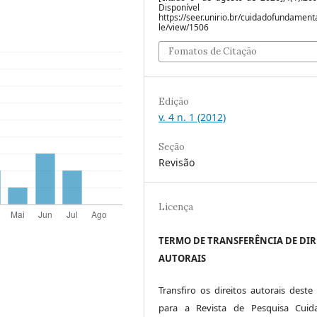
Disponível e
https://seer.unirio.br/cuidadofundamenta
le/view/1506
Fomatos de Citação
Edição
v. 4 n. 1 (2012)
Seção
Revisão
Licença
TERMO DE TRANSFERÊNCIA DE DIR
AUTORAIS
Transfiro os direitos autorais deste 
para a Revista de Pesquisa Cuid