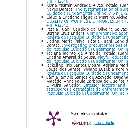
8 n. 1 (2016)
Kisna Yasmin Andrade Alves, Pétala Tuan
Neves Dantas,
The systematization of nurs
Cuidado é Fundamental Online: v. 5 n. 5 (2
Cláudia Cristiane Filgueira Martins, Alciv
QUALITY OF WORK LIFE OF NURSES IN TH
4 n. 4 (2012)
Pétala Tuani Candido de Oliveira Salvado
Bertha Cruz Enders,
Comprehensive approa
Revista de Pesquisa Cuidado é Fundamental
Liedna Maria Paiva, Pétala Tuani Candi
Dantas,
Investigating precursor lesions of
de Pesquisa Cuidado é Fundamental Online:
Taciana Jacinto de Almeida, Pétala Tuan
Cristina Amaral de Sousa,
Playful educati
de Pesquisa Cuidado é Fundamental Online:
Jackeline Kris Santos Moura, Adriana Mari
Souza dos Santos, Viviane Euzébia Perei
Revista de Pesquisa Cuidado é Fundamental
Sâmia Jamylle Santos de Azevedo, Dayana
Macêdo, Anna Paula Barbosa de Queiroz, Cl
Oliveira Salvador,
Stressor factors and 
estressores e estratégias de enfrentamen
Pesquisa Cuidado é Fundamental Online: v
No metrics available.
-
see details