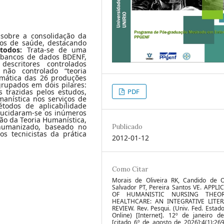
sobre a consolidação da
os de saúde, destacando
todos:
Trata-se de uma
os bancos de dados BDENF,
escritores controlados
não controlado “teoria
emática das 26 produções
grupados em dois pilares:
PDF
s trazidas pelos estudos,
manística nos serviços de
todos de aplicabilidade
ucidaram-se os inúmeros
ção da Teoria Humanística,
 humanizado, baseado no
Publicado
s tecnicistas da prática
2012-01-12
Como Citar
Morais de Oliveira RK, Candido de Ol
Salvador PT, Pereira Santos VE. APPLI
OF HUMANISTIC NURSING THEO
HEALTHCARE: AN INTEGRATIVE LITE
REVIEW. Rev. Pesqui. (Univ. Fed. Estado 
Online) [Internet]. 12º de janeiro d
[citado 6º de agosto de 2026];4(1):26