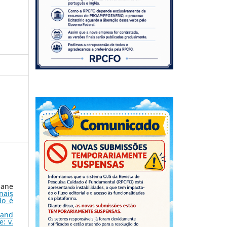
iane
nais
do é
 and
: v.