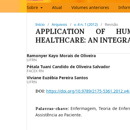
Sobre
Atual
Volumes anteriores
Infor
Início
/
Arquivos
/
v. 4 n. 1 (2012)
/
Revisão
APPLICATION OF HU
HEALTHCARE: AN INTEGR
Ramonyer Kayo Morais de Oliveira
UFRN
Pétala Tuani Candido de Oliveira Salvador
FACEX RN
Viviane Euzébia Pereira Santos
UFRN
https://doi.org/10.9789/2175-5361.2012.v4
DOI:
Enfermagem, Teoria de Enfe
Palavras-chave:
Assistência ao Paciente.