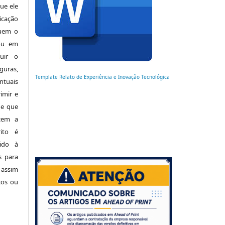
ue ele
cação
luem o
 ou em
buir o
uras,
Template Relato de Experiência e Inovação Tecnológica
tuais
imir e
de que
cem a
ito é
ido à
s para
 assim
cos ou