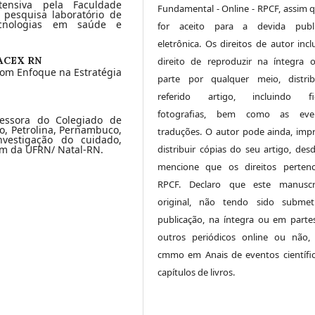
tensiva pela Faculdade
Fundamental - Online - RPCF, assim q
pesquisa laboratório de
ecnologias em saúde e
for aceito para a devida publi
eletrônica. Os direitos de autor inc
ACEX RN
direito de reproduzir na íntegra
om Enfoque na Estratégia
parte por qualquer meio, distri
referido artigo, incluindo fig
fotografias, bem como as even
essora do Colegiado de
o, Petrolina, Pernambuco,
traduções. O autor pode ainda, impr
vestigação do cuidado,
distribuir cópias do seu artigo, des
m da UFRN/ Natal-RN.
mencione que os direitos perten
RPCF. Declaro que este manuscr
original, não tendo sido submet
publicação, na íntegra ou em parte
outros periódicos online ou não,
cmmo em Anais de eventos científi
capítulos de livros.