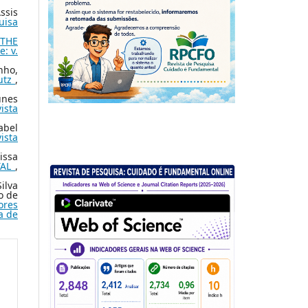
ssis
uisa
 THE
: v.
nho,
hutz
,
unes
ista
abel
ista
issa
TAL
,
ilva
o de
ores
a de