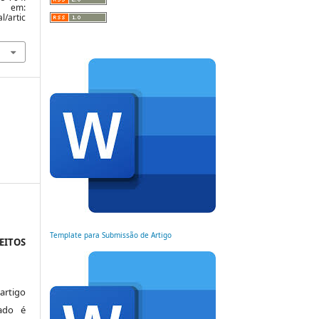
m:
l/artic
Template para Submissão de Artigo
EITOS
artigo
ado é