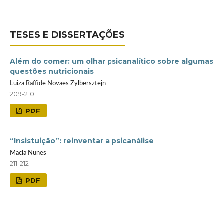
TESES E DISSERTAÇÕES
Além do comer: um olhar psicanalítico sobre algumas
questões nutricionais
Luiza Raffide Novaes Zylbersztejn
209-210
PDF
“Insistuição”: reinventar a psicanálise
Macla Nunes
211-212
PDF