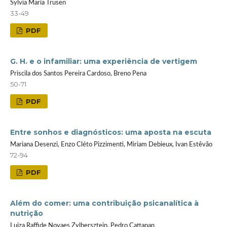
Sylvia Maria Trusen
33-49
PDF
G. H. e o infamiliar: uma experiência de vertigem
Priscila dos Santos Pereira Cardoso, Breno Pena
50-71
PDF
Entre sonhos e diagnósticos: uma aposta na escuta
Mariana Desenzi, Enzo Cléto Pizzimenti, Miriam Debieux, Ivan Estêvão
72-94
PDF
Além do comer: uma contribuição psicanalítica à
nutrição
Luiza Raffide Novaes Zylbersztejn, Pedro Cattapan