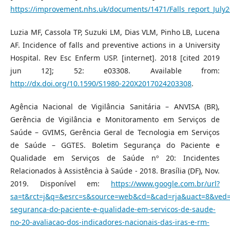
https://improvement.nhs.uk/documents/1471/Falls_report_July2
Luzia MF, Cassola TP, Suzuki LM, Dias VLM, Pinho LB, Lucena
AF. Incidence of falls and preventive actions in a University
Hospital. Rev Esc Enferm USP. [internet]. 2018 [cited 2019
jun 12]; 52: e03308. Available from:
http://dx.doi.org/10.1590/S1980-220X2017024203308
.
Agência Nacional de Vigilância Sanitária – ANVISA (BR),
Gerência de Vigilância e Monitoramento em Serviços de
Saúde – GVIMS, Gerência Geral de Tecnologia em Serviços
de Saúde – GGTES. Boletim Segurança do Paciente e
Qualidade em Serviços de Saúde nº 20: Incidentes
Relacionados à Assistência à Saúde - 2018. Brasília (DF), Nov.
2019. Disponível em:
https://www.google.com.br/url?
sa=t&rct=j&q=&esrc=s&source=web&cd=&cad=rja&uact=8&ve
seguranca-do-paciente-e-qualidade-em-servicos-de-saude-
no-20-avaliacao-dos-indicadores-nacionais-das-iras-e-rm-