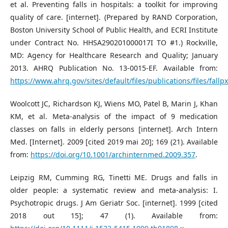
et al. Preventing falls in hospitals: a toolkit for improving
quality of care. [internet]. (Prepared by RAND Corporation,
Boston University School of Public Health, and ECRI Institute
under Contract No. HHSA290201000017I TO #1.) Rockville,
MD: Agency for Healthcare Research and Quality; January
2013. AHRQ Publication No. 13-0015-EF. Available from:
https://www.ahrq.gov/sites/default/files/publications/files/fallpx
Woolcott JC, Richardson KJ, Wiens MO, Patel B, Marin J, Khan
KM, et al. Meta-analysis of the impact of 9 medication
classes on falls in elderly persons [internet]. Arch Intern
Med. [Internet]. 2009 [cited 2019 mai 20]; 169 (21). Available
from:
https://doi.org/10.1001/archinternmed.2009.357
.
Leipzig RM, Cumming RG, Tinetti ME. Drugs and falls in
older people: a systematic review and meta-analysis: I.
Psychotropic drugs. J Am Geriatr Soc. [internet]. 1999 [cited
2018 out 15]; 47 (1). Available from: