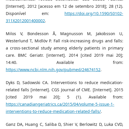
[Internet]. 2012 [acesso em 12 de setembro 2018]; 28 (12).
Disponível em:
https://doi.org/10.1590/S0102-
311X2012001400002
.
Milos V, Bondesson Å, Magnusson M, Jakobsson U,
Westerlund T, Midlöv P. Fall risk-increasing drugs and falls:
a cross-sectional study among elderly patients in primary
care. BMC Geriatr. [internet]. 2014 [cited 2019 mai 20];
14:40. Available from:
https://www.ncbi.nlm.nih.gov/pubmed/24674152
.
Dyks D, Sadowski CA. Interventions to reduce medication-
related falls [internet]. CGS Journal of CME. [Internet]. 2015
[cited 2019 mai 20]; 5 (1). Available from:
https://canadiangeriatrics.ca/2015/04/volume-5-issue-1-
interventions-to-reduce-medication-related-falls/
.
Ganz DA, Huang C, Saliba D, Shier V, Berlowitz D, Luka CVD,