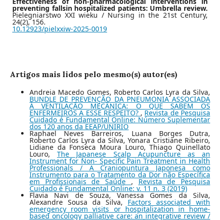
Effectiveness of non-pharmacological interventions in
preventing fallsin hospitalized patients: Umbrella review.
Pielegniarstwo XXI wieku / Nursing in the 21st Century,
24
(2),
156.
10.12923/pielxxiw-2025-0019
Artigos mais lidos pelo mesmo(s) autor(es)
Andreia Macedo Gomes, Roberto Carlos Lyra da Silva,
BUNDLE DE PREVENÇÃO DA PNEUMONIA ASSOCIADA
À VENTILAÇÃO MECÂNICA: O QUE SABEM OS
ENFERMEIROS A ESSE RESPEITO?
,
Revista de Pesquisa
Cuidado é Fundamental Online: Número Suplementar
dos 120 anos da EEAP/UNIRIO
Raphael Neves Barreiros, Luana Borges Dutra,
Roberto Carlos Lyra da Silva, Yonara Cristiane Ribeiro,
Lidiane da Fonseca Moura Louro, Thiago Quinellato
Louro,
The Japanese Scalp Acupuncture as an
Instrument for Non- Specific Pain Treatment in Health
Professionals / A Craniopuntura Japonesa como
Instrumento para o Tratamento da Dor não Específica
em Profissionais de Saúde
,
Revista de Pesquisa
Cuidado é Fundamental Online: v. 11 n. 3 (2019)
Flavia Navi de Souza, Vanessa Gomes da Silva,
Alexandre Sousa da Silva,
Factors associated with
emergency room visits or hospitalization in home-
based oncology palliative care: an integrative review /