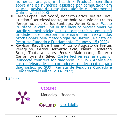
numerical analysis in health / Produção científica
sobre análise numérica assistida por computador em
saúde
,
Revista de Pesquisa Cuidado é Fundamental
Online: v. 15 (2023)
Sarah Lopes Silva Sodré, Roberto Carlos Lyra da Silva,
Cristiano Bertolossi Marta, Antônio Augusto de Freitas
Peregrino, Luiz Carlos Santiago, Vivian Schutz,
Waste
in intensive care unit in the view of professionals by
Bardin's methodology / O desperdício em uma
unidade de terapia intensiva na visão dos
profissionais pela metodologia de Bardin
,
Revista de
Pesquisa Cuidado é Fundamental Online: v. 15 (2023)
Rawlson Raoult de Thuin, Antônio Augusto de Freitas
Peregrino, Carlos Bernardo Cola, Nayra Castelano
Brito, Thatiara Lares Ferraz Maldonado, Roberto
Carlos Lyra da Silva,
Cost-effectiveness analysis of
leukocyte counters for diagnosis in SUS / Análise de
custo-efetividade de contadores de leucócitos para
diagnóstico no SUS
,
Revista de Pesquisa Cuidado é
Fundamental Online: v. 14 (2022)
1
2
>
>>
Captures
Mendeley - Readers:
1
-
see details