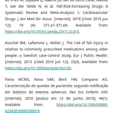
T, van der Velde N, et al. Fall-Risk-Increasing Drugs: A
Systematic Review and Meta-Analysis: I. Cardiovascular
Drugs. J Am Med Dir Assoc. [internet]. 2018 [cited 2019 jun
12]; 19 (4): 371.e1-371.e9. Available from:
https://doi.org/10.1016/j.jamda.2017.12.013
.
Kuschel BM, Laflamme L, Möller J. The risk of fall injury in
relation to commonly prescribed medications among older
people: a Swedish case-control study. Eur J Public Health.
[internet]. 2015 [cited 2019 jun 12]; 25(3). Available from:
https://doi.org/10.1093/eurpub/cku120
.
Paiva MCMS, Paiva SAR, Berti HW, Campana AO.
Caracterização de quedas de pacientes segundo notificação
em boletins de eventos adversos. Rev Esc Enferm USP.
[internet]. 2010 [acesso em 12 de junho 2019]; 44(1).
Available from:
https://doi.org/10.1590/S0080-
62342010000100019
.