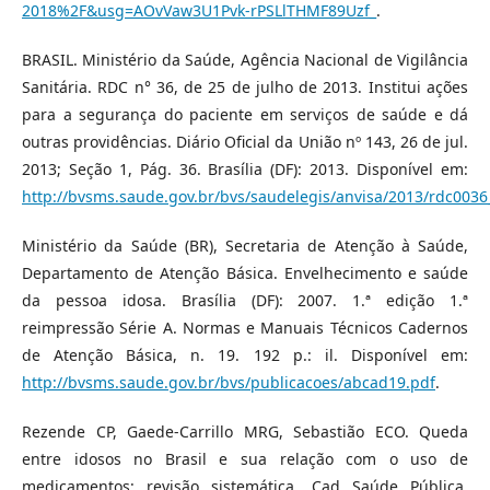
2018%2F&usg=AOvVaw3U1Pvk-rPSLlTHMF89Uzf_
.
BRASIL. Ministério da Saúde, Agência Nacional de Vigilância
Sanitária. RDC n° 36, de 25 de julho de 2013. Institui ações
para a segurança do paciente em serviços de saúde e dá
outras providências. Diário Oficial da União nº 143, 26 de jul.
2013; Seção 1, Pág. 36. Brasília (DF): 2013. Disponível em:
http://bvsms.saude.gov.br/bvs/saudelegis/anvisa/2013/rdc003
Ministério da Saúde (BR), Secretaria de Atenção à Saúde,
Departamento de Atenção Básica. Envelhecimento e saúde
da pessoa idosa. Brasília (DF): 2007. 1.ª edição 1.ª
reimpressão Série A. Normas e Manuais Técnicos Cadernos
de Atenção Básica, n. 19. 192 p.: il. Disponível em:
http://bvsms.saude.gov.br/bvs/publicacoes/abcad19.pdf
.
Rezende CP, Gaede-Carrillo MRG, Sebastião ECO. Queda
entre idosos no Brasil e sua relação com o uso de
medicamentos: revisão sistemática. Cad Saúde Pública.