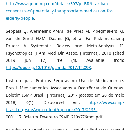
http://www.ggaging.com/details/397/pt-BR/brazilian-
consensus-of-potentially-inappropriate-medication-for-
elderly-people
.
Seppala LJ, Wermelink AMAT, de Vries M, Ploegmakers KJ,
van de Glind EMM, Daams JG, et al. Fall-Risk-Increasing
Drugs: A Systematic Review and Meta-Analysis: II.
Psychotropics. J Am Med Dir Assoc. [internet]. 2018 [cited
2019 jun 12]; 19 (4). Available from:
https://doi.org/10.1016/j.jamda.2017.12.098
.
Instituto para Práticas Seguras no Uso de Medicamentos
Brasil. Medicamentos Associados à Ocorrência de Quedas.
Boletim ISMP Brasil. [internet]. 2017 [acesso em 20 de maio
2018]; 6(1). Disponível em:
https://www.ismp-
brasil.org/site/wp-content/uploads/2017/02/IS_
0001_17_Boletim_Fevereiro_ISMP_210x276mm.pdf.
de Vries M, Seppala LJ, Daams JG, van de Glind EMM, Masud