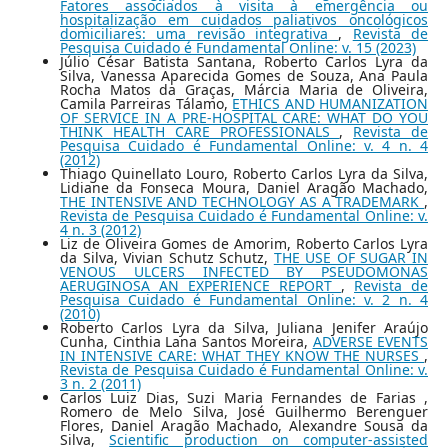
Fatores associados à visita à emergência ou
hospitalização em cuidados paliativos oncológicos
domiciliares: uma revisão integrativa
,
Revista de
Pesquisa Cuidado é Fundamental Online: v. 15 (2023)
Júlio César Batista Santana, Roberto Carlos Lyra da
Silva, Vanessa Aparecida Gomes de Souza, Ana Paula
Rocha Matos da Graças, Márcia Maria de Oliveira,
Camila Parreiras Tálamo,
ETHICS AND HUMANIZATION
OF SERVICE IN A PRE-HOSPITAL CARE: WHAT DO YOU
THINK HEALTH CARE PROFESSIONALS
,
Revista de
Pesquisa Cuidado é Fundamental Online: v. 4 n. 4
(2012)
Thiago Quinellato Louro, Roberto Carlos Lyra da Silva,
Lidiane da Fonseca Moura, Daniel Aragão Machado,
THE INTENSIVE AND TECHNOLOGY AS A TRADEMARK
,
Revista de Pesquisa Cuidado é Fundamental Online: v.
4 n. 3 (2012)
Liz de Oliveira Gomes de Amorim, Roberto Carlos Lyra
da Silva, Vivian Schutz Schutz,
THE USE OF SUGAR IN
VENOUS ULCERS INFECTED BY PSEUDOMONAS
AERUGINOSA AN EXPERIENCE REPORT
,
Revista de
Pesquisa Cuidado é Fundamental Online: v. 2 n. 4
(2010)
Roberto Carlos Lyra da Silva, Juliana Jenifer Araújo
Cunha, Cinthia Lana Santos Moreira,
ADVERSE EVENTS
IN INTENSIVE CARE: WHAT THEY KNOW THE NURSES
,
Revista de Pesquisa Cuidado é Fundamental Online: v.
3 n. 2 (2011)
Carlos Luiz Dias, Suzi Maria Fernandes de Farias ,
Romero de Melo Silva, José Guilhermo Berenguer
Flores, Daniel Aragão Machado, Alexandre Sousa da
Silva,
Scientific production on computer-assisted