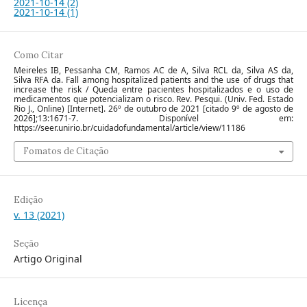
2021-10-14 (2)
2021-10-14 (1)
Como Citar
Meireles IB, Pessanha CM, Ramos AC de A, Silva RCL da, Silva AS da,
Silva RFA da. Fall among hospitalized patients and the use of drugs that
increase the risk / Queda entre pacientes hospitalizados e o uso de
medicamentos que potencializam o risco. Rev. Pesqui. (Univ. Fed. Estado
Rio J., Online) [Internet]. 26º de outubro de 2021 [citado 9º de agosto de
2026];13:1671-7. Disponível em:
https://seer.unirio.br/cuidadofundamental/article/view/11186
Fomatos de Citação
Edição
v. 13 (2021)
Seção
Artigo Original
Licença