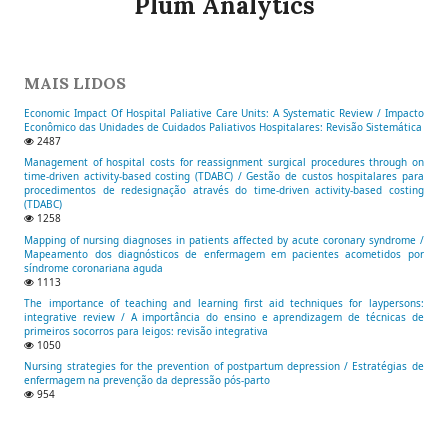
Plum Analytics
MAIS LIDOS
Economic Impact Of Hospital Paliative Care Units: A Systematic Review / Impacto
Econômico das Unidades de Cuidados Paliativos Hospitalares: Revisão Sistemática
2487
Management of hospital costs for reassignment surgical procedures through on
time-driven activity-based costing (TDABC) / Gestão de custos hospitalares para
procedimentos de redesignação através do time-driven activity-based costing
(TDABC)
1258
Mapping of nursing diagnoses in patients affected by acute coronary syndrome /
Mapeamento dos diagnósticos de enfermagem em pacientes acometidos por
síndrome coronariana aguda
1113
The importance of teaching and learning first aid techniques for laypersons:
integrative review / A importância do ensino e aprendizagem de técnicas de
primeiros socorros para leigos: revisão integrativa
1050
Nursing strategies for the prevention of postpartum depression / Estratégias de
enfermagem na prevenção da depressão pós-parto
954