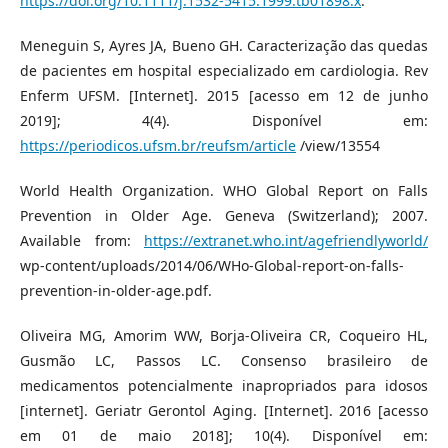
https://doi.org/10.1111/j.1532-5415.1999.tb01898.x
.
Meneguin S, Ayres JA, Bueno GH. Caracterização das quedas
de pacientes em hospital especializado em cardiologia. Rev
Enferm UFSM. [Internet]. 2015 [acesso em 12 de junho
2019]; 4(4). Disponível em:
https://periodicos.ufsm.br/reufsm/article
/view/13554
World Health Organization. WHO Global Report on Falls
Prevention in Older Age. Geneva (Switzerland); 2007.
Available from:
https://extranet.who.int/agefriendlyworld/
wp-content/uploads/2014/06/WHo-Global-report-on-falls-
prevention-in-older-age.pdf.
Oliveira MG, Amorim WW, Borja-Oliveira CR, Coqueiro HL,
Gusmão LC, Passos LC. Consenso brasileiro de
medicamentos potencialmente inapropriados para idosos
[internet]. Geriatr Gerontol Aging. [Internet]. 2016 [acesso
em 01 de maio 2018]; 10(4). Disponível em: