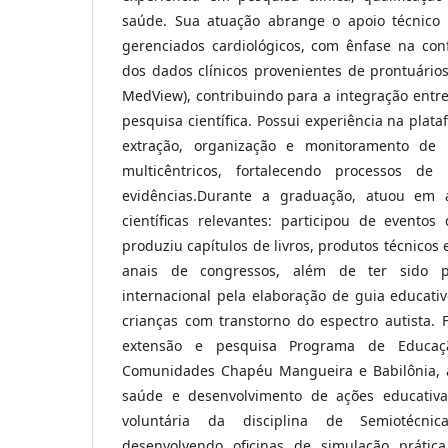
saúde. Sua atuação abrange o apoio técnico 
gerenciados cardiológicos, com ênfase na conf
dos dados clínicos provenientes de prontuários
MedView), contribuindo para a integração entre 
pesquisa científica. Possui experiência na plat
extração, organização e monitoramento de 
multicêntricos, fortalecendo processos d
evidências.Durante a graduação, atuou em 
científicas relevantes: participou de eventos 
produziu capítulos de livros, produtos técnico
anais de congressos, além de ter sido 
internacional pela elaboração de guia educati
crianças com transtorno do espectro autista. F
extensão e pesquisa Programa de Educaçã
Comunidades Chapéu Mangueira e Babilônia,
saúde e desenvolvimento de ações educativ
voluntária da disciplina de Semiotécn
desenvolvendo oficinas de simulação prátic