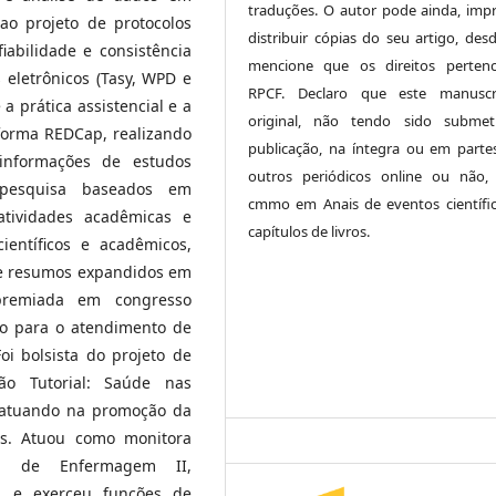
traduções. O autor pode ainda, impr
ao projeto de protocolos
distribuir cópias do seu artigo, des
iabilidade e consistência
mencione que os direitos perten
 eletrônicos (Tasy, WPD e
RPCF. Declaro que este manuscr
a prática assistencial e a
original, não tendo sido submet
aforma REDCap, realizando
publicação, na íntegra ou em parte
informações de estudos
outros periódicos online ou não,
e pesquisa baseados em
cmmo em Anais de eventos científi
atividades acadêmicas e
capítulos de livros.
científicos e acadêmicos,
s e resumos expandidos em
premiada em congresso
vo para o atendimento de
oi bolsista do projeto de
o Tutorial: Saúde nas
 atuando na promoção da
as. Atuou como monitora
ica de Enfermagem II,
a, e exerceu funções de