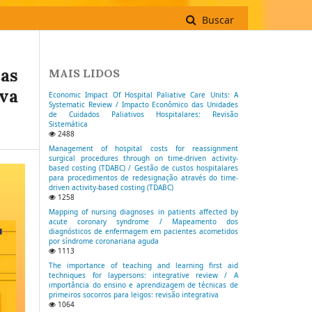
Buscar
as
MAIS LIDOS
iva
Economic Impact Of Hospital Paliative Care Units: A
Systematic Review / Impacto Econômico das Unidades
de Cuidados Paliativos Hospitalares: Revisão
Sistemática
2488
Management of hospital costs for reassignment
surgical procedures through on time-driven activity-
based costing (TDABC) / Gestão de custos hospitalares
para procedimentos de redesignação através do time-
driven activity-based costing (TDABC)
1258
Mapping of nursing diagnoses in patients affected by
acute coronary syndrome / Mapeamento dos
diagnósticos de enfermagem em pacientes acometidos
por síndrome coronariana aguda
1113
The importance of teaching and learning first aid
techniques for laypersons: integrative review / A
importância do ensino e aprendizagem de técnicas de
primeiros socorros para leigos: revisão integrativa
1064