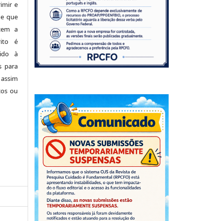
imir e
de que
cem a
ito é
ido à
s para
 assim
cos ou