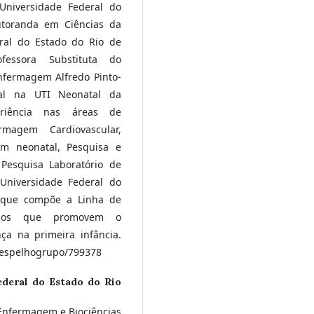
niversidade Federal do
utoranda em Ciências da
ral do Estado do Rio de
fessora Substituta do
nfermagem Alfredo Pinto-
ial na UTI Neonatal da
eriência nas áreas de
magem Cardiovascular,
m neonatal, Pesquisa e
esquisa Laboratório de
Universidade Federal do
e que compõe a Linha de
ados que promovem o
ça na primeira infância.
p/espelhogrupo/799378
ederal do Estado do Rio
nfermagem e Biociências