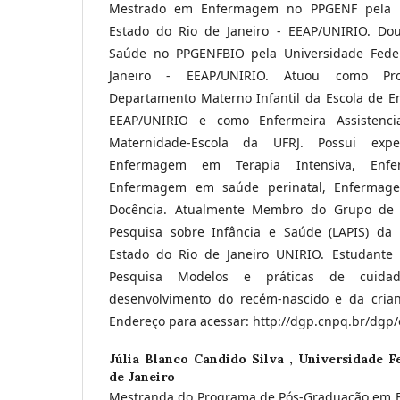
Mestrado em Enfermagem no PPGENF pela U
Estado do Rio de Janeiro - EEAP/UNIRIO. Do
Saúde no PPGENFBIO pela Universidade Fede
Janeiro - EEAP/UNIRIO. Atuou como Pro
Departamento Materno Infantil da Escola de E
EEAP/UNIRIO e como Enfermeira Assistenc
Maternidade-Escola da UFRJ. Possui exp
Enfermagem em Terapia Intensiva, Enfer
Enfermagem em saúde perinatal, Enfermage
Docência. Atualmente Membro do Grupo de P
Pesquisa sobre Infância e Saúde (LAPIS) da 
Estado do Rio de Janeiro UNIRIO. Estudant
Pesquisa Modelos e práticas de cuid
desenvolvimento do recém-nascido e da crian
Endereço para acessar: http://dgp.cnpq.br/dg
Júlia Blanco Candido Silva ,
Universidade F
de Janeiro
Mestranda do Programa de Pós-Graduação em E