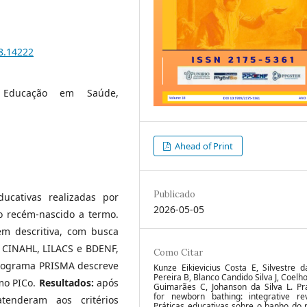
18.14222
, Educação em Saúde,
Ahead of Print
Publicado
educativas realizadas por
2026-05-05
o recém-nascido a termo.
em descritiva, com busca
 CINAHL, LILACS e BDENF,
Como Citar
uxograma PRISMA descreve
Kunze Eikievicius Costa E, Silvestre d
Pereira B, Blanco Candido Silva J, Coelho
mo PICo.
Resultados:
após
Guimarães C, Johanson da Silva L. Pra
for newborn bathing: integrative re
tenderam aos critérios
Práticas educativas sobre o banho do 