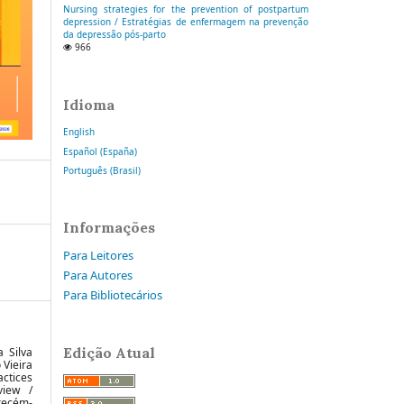
Nursing strategies for the prevention of postpartum
depression / Estratégias de enfermagem na prevenção
da depressão pós-parto
966
Idioma
English
Español (España)
Português (Brasil)
Informações
Para Leitores
Para Autores
Para Bibliotecários
Edição Atual
a Silva
 Vieira
ctices
view /
recém-