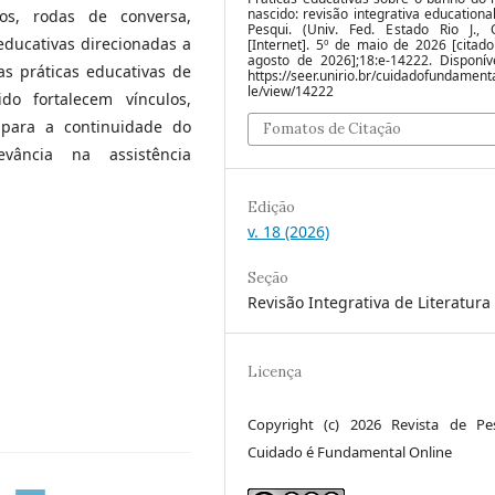
nascido: revisão integrativa educational
eos, rodas de conversa,
Pesqui. (Univ. Fed. Estado Rio J., O
ducativas direcionadas a
[Internet]. 5º de maio de 2026 [citad
agosto de 2026];18:e-14222. Disponív
as práticas educativas de
https://seer.unirio.br/cuidadofundamenta
le/view/14222
o fortalecem vínculos,
para a continuidade do
Fomatos de Citação
evância na assistência
Edição
v. 18 (2026)
Seção
Revisão Integrativa de Literatura
Licença
Copyright (c) 2026 Revista de Pe
Cuidado é Fundamental Online