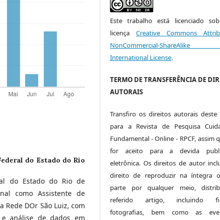
Este trabalho está licenciado s
licença
Creative Commons Attrib
NonCommercial-ShareAlike
International License
.
TERMO DE TRANSFERÊNCIA DE DIR
AUTORAIS
Transfiro os direitos autorais deste 
para a Revista de Pesquisa Cuid
Fundamental - Online - RPCF, assim q
for aceito para a devida publi
Federal do Estado do Rio
eletrônica. Os direitos de autor inc
direito de reproduzir na íntegra
ral do Estado do Rio de
parte por qualquer meio, distri
onal como Assistente de
referido artigo, incluindo fig
da Rede DOr São Luiz, com
fotografias, bem como as even
ão e análise de dados em