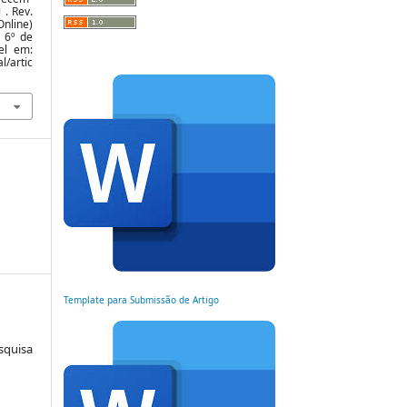
 . Rev.
nline)
o 6º de
el em:
l/artic
Template para Submissão de Artigo
squisa