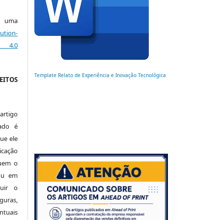
ob uma
ution-
 4.0
Template Relato de Experiência e Inovação Tecnológica
EITOS
artigo
ado é
ue ele
cação
luem o
 ou em
buir o
uras,
tuais