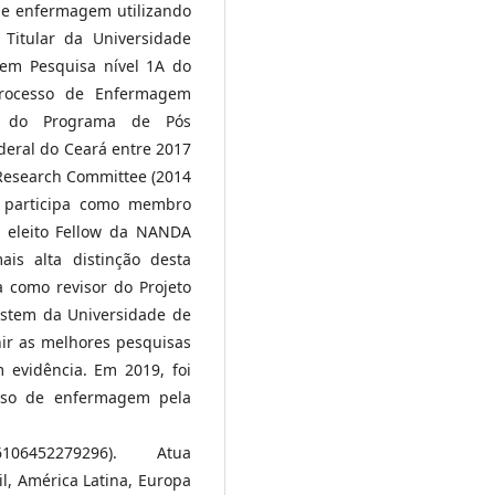
de enfermagem utilizando
 Titular da Universidade
 em Pesquisa nível 1A do
rocesso de Enfermagem
or do Programa de Pós
eral do Ceará entre 2017
Research Committee (2014
e participa como membro
 eleito Fellow da NANDA
is alta distinção desta
a como revisor do Projeto
ystem da Universidade de
nir as melhores pesquisas
 evidência. Em 2019, foi
sso de enfermagem pela
56136106452279296). Atua
l, América Latina, Europa