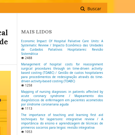
Buscar
al
MAIS LIDOS
ade
Economic Impact Of Hospital Paliative Care Units: A
Systematic Review / Impacto Econômico das Unidades
de Cuidados Paliativos Hospitalares: Revisão
Sistemática
2488
Management of hospital costs for reassignment
surgical procedures through on time-driven activity-
based costing (TDABC) / Gestão de custos hospitalares
para procedimentos de redesignação através do time-
driven activity-based costing (TDABC)
1258
Mapping of nursing diagnoses in patients affected by
acute coronary syndrome / Mapeamento dos
diagnósticos de enfermagem em pacientes acometidos
por síndrome coronariana aguda
1113
The importance of teaching and learning first aid
techniques for laypersons: integrative review / A
importância do ensino e aprendizagem de técnicas de
primeiros socorros para leigos: revisão integrativa
1053