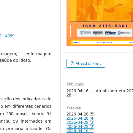
18.14389
rmagem; enfermagem
 saúde do idoso.
Ahead of Print
Publicado
2026-04-16 — Atualizado em 202
28
osição dos indicadores do
so em diferentes cenários
Versões
m 250 idosos, sendo 91
2026-04-28 (5)
2026-04-28 (4)
ência, 59 internados em
2026-04-28 (3)
2026-04-28 (2)
ão primária à saúde. Os
2026-04-16 (1)