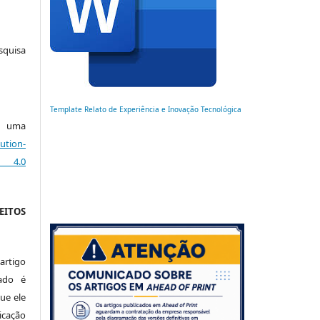
squisa
Template Relato de Experiência e Inovação Tecnológica
ob uma
ution-
 4.0
EITOS
artigo
ado é
ue ele
cação