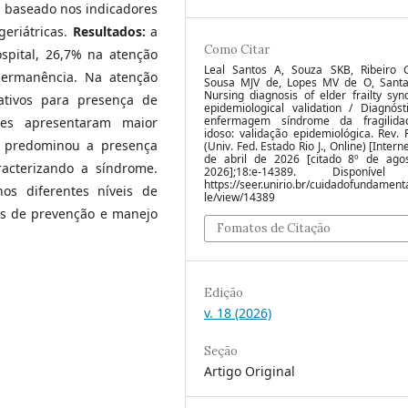
 baseado nos indicadores
geriátricas.
Resultados:
a
Como Citar
spital, 26,7% na atenção
Leal Santos A, Souza SKB, Ribeiro
permanência. Na atenção
Sousa MJV de, Lopes MV de O, Santa
Nursing diagnosis of elder frailty sy
ativos para presença de
epidemiological validation / Diagnóst
enfermagem síndrome da fragilid
ções apresentaram maior
idoso: validação epidemiológica. Rev. 
s predominou a presença
(Univ. Fed. Estado Rio J., Online) [Interne
de abril de 2026 [citado 8º de ago
racterizando a síndrome.
2026];18:e-14389. Disponíve
https://seer.unirio.br/cuidadofundamenta
os diferentes níveis de
le/view/14389
es de prevenção e manejo
Fomatos de Citação
Edição
v. 18 (2026)
Seção
Artigo Original