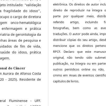
eletrônica. Os direitos de autor inc
eto intitulado: ''validação
direito de reproduzir na íntegra
fragilidade do idoso''',
parte por qualquer meio, distri
 ocupo o cargo de diretora
referido artigo, incluindo fig
gem onco-hematológica
fotografias, bem como as even
 enfermagem e prática
traduções. O autor pode ainda, impr
iatria de gerontologia da
distribuir cópias do seu artigo, des
inhas áreas de pesquisa e
mencione que os direitos perten
uidados de fim de vida,
RPCF. Declaro que este manuscr
 saúde do idoso, prática
original, não tendo sido submet
magem.
publicação, na íntegra ou em parte
ional do Câncer
outros periódicos online ou não,
m Aurora de Afonso Costa
cmmo em Anais de eventos científi
20 - 2025). Residente de
capítulos de livros.
eral Fluminense - UFF.