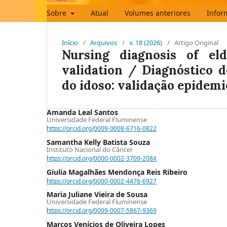
Sobre
Atual
Volumes anteriores
Infor
Início
/
Arquivos
/
v. 18 (2026)
/
Artigo Original
Nursing diagnosis of eld
validation / Diagnóstico 
do idoso: validação epidemi
Amanda Leal Santos
Universidade Federal Fluminense
https://orcid.org/0009-0008-6716-0822
Samantha Kelly Batista Souza
Instituto Nacional do Câncer
https://orcid.org/0000-0002-3709-208X
Giulia Magalhães Mendonça Reis Ribeiro
https://orcid.org/0000-0002-4476-6927
Maria Juliane Vieira de Sousa
Universidade Federal Fluminense
https://orcid.org/0009-0007-5867-9369
Marcos Venícios de Oliveira Lopes