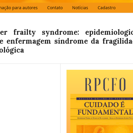
mação para autores
Contato
Notícias
Cadastro
er frailty syndrome: epidemiologic
de enfermagem síndrome da fragilid
ológica