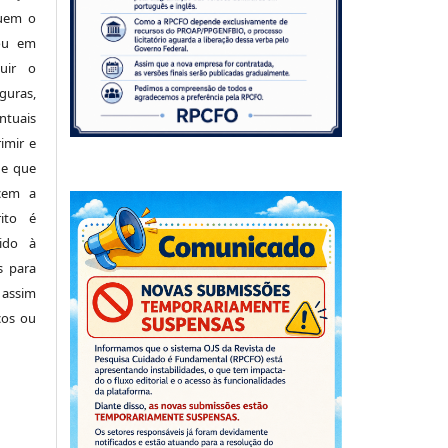
luem o
 ou em
buir o
uras,
tuais
imir e
de que
cem a
ito é
ido à
s para
 assim
cos ou