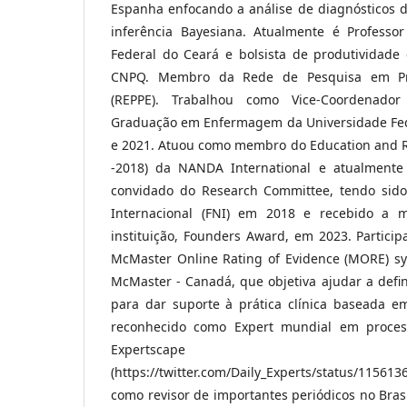
Espanha enfocando a análise de diagnósticos 
inferência Bayesiana. Atualmente é Professor
Federal do Ceará e bolsista de produtividade
CNPQ. Membro da Rede de Pesquisa em P
(REPPE). Trabalhou como Vice-Coordenad
Graduação em Enfermagem da Universidade Fed
e 2021. Atuou como membro do Education and 
-2018) da NANDA International e atualment
convidado do Research Committee, tendo sido
Internacional (FNI) em 2018 e recebido a ma
instituição, Founders Award, em 2023. Particip
McMaster Online Rating of Evidence (MORE) s
McMaster - Canadá, que objetiva ajudar a defi
para dar suporte à prática clínica baseada em
reconhecido como Expert mundial em proce
Expertscape
(https://twitter.com/Daily_Experts/status/11
como revisor de importantes periódicos no Brasi