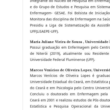
Integrante do Núcleo de Pesquisa em Enferma
e do Grupo de Estudos e Pesquisa em Sistemat
Enfermagem- GESAE. Foi Bolsista de Iniciação 
Monitora das disciplina de Enfermagem na Saúde
Presidiu a Liga de Sistematização da Assis
UFF(LiSAEPE-UFF).
Maria Juliane Vieira de Sousa ,
Universidade 
Possui graduação em Enfermagem pelo Centr
de Niterói (2019), atualmente sou Residen
Universidade Federal Fluminense (UFF).
Marcos Venícios de Oliveira Lopes,
Universid
Marcos Venícios de Oliveira Lopes é gradu
Universidade Estadual do Ceará, em Estatística 
do Ceará e em Psicologia pelo Centro Universi
Concluiu o doutorado em Enfermagem pela U
Ceará em 2001 e realizou estudos de Pós-dout
Estatística e Pesquisa Operacional da Univ