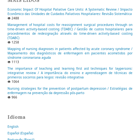
Economic Impact Of Hospital Paliative Care Units: A Systematic Review / Impacto
Econômico das Unidades de Cuidados Paliativos Hospitalares: Revisão Sistemática
2488
Management of hospital costs for reassignment surgical procedures through on
time-driven activity-based costing (TDABC) / Gestão de custos hospitalares para
procedimentos de redesignação através do time-driven activity-based costing
(TDABC)
1258
Mapping of nursing diagnoses in patients affected by acute coronary syndrome /
Mapeamento dos diagnósticos de enfermagem em pacientes acometidos por
síndrome coronariana aguda
1113
The importance of teaching and learning first aid techniques for laypersons:
integrative review / A importância do ensino e aprendizagem de técnicas de
primeiros socorros para leigos: revisão integrativa
1064
Nursing strategies for the prevention of postpartum depression / Estratégias de
enfermagem na prevenção da depressão pós-parto
966
Idioma
English
Español (España)
Português (Brasil)