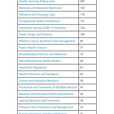
Health, Nursing, Elderly Care
387
Maternal and Neonatal Healthcare
192
Palliative and Oncologic Care
170
Occupational Health and Burnout
131
Healthcare during COVID-19 Pandemic
126
Youth, Drugs, and Violence
100
Women's cancer prevention and management
85
Public Health in Brazil
77
Breastfeeding Practices and Influences
73
Male Reproductive Health Studies
68
Healthcare Regulation
67
Health Education and Validation
62
Science and Education Research
56
Prevention and Treatment of HIV/AIDS Infection
47
Maternal and Perinatal Health Interventions
36
Leprosy Research and Treatment
34
Pressure Ulcer Prevention and Management
33
Nursing Diagnosis and Documentation
31