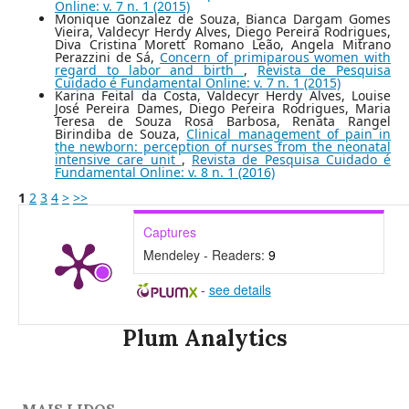
Online: v. 7 n. 1 (2015)
Monique Gonzalez de Souza, Bianca Dargam Gomes
Vieira, Valdecyr Herdy Alves, Diego Pereira Rodrigues,
Diva Cristina Morett Romano Leão, Angela Mitrano
Perazzini de Sá,
Concern of primiparous women with
regard to labor and birth
,
Revista de Pesquisa
Cuidado é Fundamental Online: v. 7 n. 1 (2015)
Karina Feital da Costa, Valdecyr Herdy Alves, Louise
José Pereira Dames, Diego Pereira Rodrigues, Maria
Teresa de Souza Rosa Barbosa, Renata Rangel
Birindiba de Souza,
Clinical management of pain in
the newborn: perception of nurses from the neonatal
intensive care unit
,
Revista de Pesquisa Cuidado é
Fundamental Online: v. 8 n. 1 (2016)
1
2
3
4
>
>>
Captures
Mendeley - Readers:
9
-
see details
Plum Analytics
MAIS LIDOS