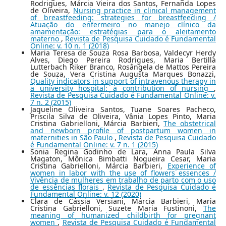
Rodrigues, Márcia Vieira dos Santos, Fernanda Lopes
de Oliveira,
Nursing practice in clinical management
of breastfeeding: strategies for breastfeeding /
Atuação do enfermeiro no manejo clínico da
amamentação: estratégias para o aleitamento
materno
,
Revista de Pesquisa Cuidado é Fundamental
Online: v. 10 n. 1 (2018)
Maria Teresa de Souza Rosa Barbosa, Valdecyr Herdy
Alves, Diego Pereira Rodrigues, Maria Bertilla
Lutterbach Riker Branco, Rosângela de Mattos Pereira
de Souza, Vera Cristina Augusta Marques Bonazzi,
Quality indicators in support of intravenous therapy in
a university hospital: a contribution of nursing
,
Revista de Pesquisa Cuidado é Fundamental Online: v.
7 n. 2 (2015)
Jaqueline Oliveira Santos, Tuane Soares Pacheco,
Priscila Silva de Oliveira, Vânia Lopes Pinto, Maria
Cristina Gabrielloni, Márcia Barbieri,
The obstetrical
and newborn profile of postpartum women in
maternities in São Paulo
,
Revista de Pesquisa Cuidado
é Fundamental Online: v. 7 n. 1 (2015)
Sonia Regina Godinho de Lara, Anna Paula Silva
Magaton, Mônica Bimbatti Nogueira Cesar, Maria
Cristina Gabrielloni, Márcia Barbieri,
Experience of
women in labor with the use of flowers essences /
Vivência de mulheres em trabalho de parto com o uso
de essências florais
,
Revista de Pesquisa Cuidado é
Fundamental Online: v. 12 (2020)
Clara de Cássia Versiani, Márcia Barbieri, Maria
Cristina Gabrielloni, Suzete Maria Fustinoni,
The
meaning of humanized childbirth for pregnant
women
,
Revista de Pesquisa Cuidado é Fundamental