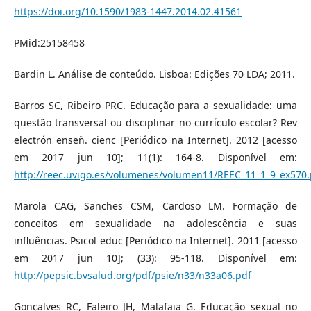
https://doi.org/10.1590/1983-1447.2014.02.41561
PMid:25158458
Bardin L. Análise de conteúdo. Lisboa: Edições 70 LDA; 2011.
Barros SC, Ribeiro PRC. Educação para a sexualidade: uma
questão transversal ou disciplinar no currículo escolar? Rev
electrón enseñ. cienc [Periódico na Internet]. 2012 [acesso
em 2017 jun 10]; 11(1): 164-8. Disponível em:
http://reec.uvigo.es/volumenes/volumen11/REEC_11_1_9_ex570.
Marola CAG, Sanches CSM, Cardoso LM. Formação de
conceitos em sexualidade na adolescência e suas
influências. Psicol educ [Periódico na Internet]. 2011 [acesso
em 2017 jun 10]; (33): 95-118. Disponível em:
http://pepsic.bvsalud.org/pdf/psie/n33/n33a06.pdf
Gonçalves RC, Faleiro JH, Malafaia G. Educação sexual no