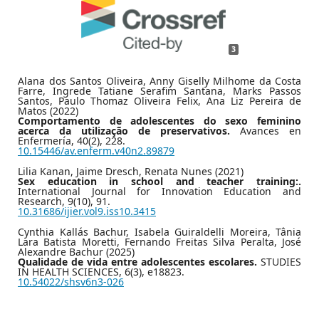
3
Alana dos Santos Oliveira, Anny Giselly Milhome da Costa
Farre, Ingrede Tatiane Serafim Santana, Marks Passos
Santos, Paulo Thomaz Oliveira Felix, Ana Liz Pereira de
Matos (2022)
Comportamento de adolescentes do sexo feminino
acerca da utilização de preservativos.
Avances en
Enfermería,
40
(2),
228.
10.15446/av.enferm.v40n2.89879
Lilia Kanan, Jaime Dresch, Renata Nunes (2021)
Sex education in school and teacher training:.
International Journal for Innovation Education and
Research,
9
(10),
91.
10.31686/ijier.vol9.iss10.3415
Cynthia Kallás Bachur, Isabela Guiraldelli Moreira, Tânia
Lara Batista Moretti, Fernando Freitas Silva Peralta, José
Alexandre Bachur (2025)
Qualidade de vida entre adolescentes escolares.
STUDIES
IN HEALTH SCIENCES,
6
(3),
e18823.
10.54022/shsv6n3-026