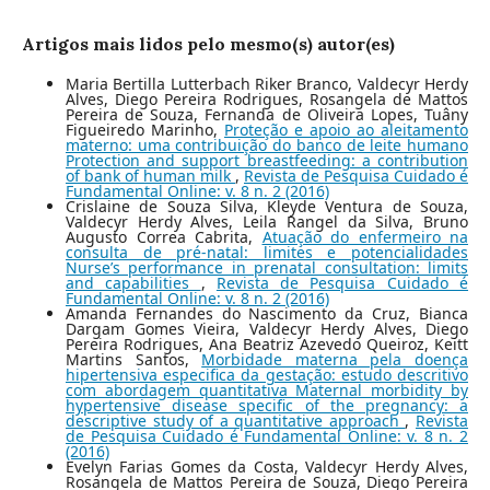
Artigos mais lidos pelo mesmo(s) autor(es)
Maria Bertilla Lutterbach Riker Branco, Valdecyr Herdy
Alves, Diego Pereira Rodrigues, Rosangela de Mattos
Pereira de Souza, Fernanda de Oliveira Lopes, Tuâny
Figueiredo Marinho,
Proteção e apoio ao aleitamento
materno: uma contribuição do banco de leite humano
Protection and support breastfeeding: a contribution
of bank of human milk
,
Revista de Pesquisa Cuidado é
Fundamental Online: v. 8 n. 2 (2016)
Crislaine de Souza Silva, Kleyde Ventura de Souza,
Valdecyr Herdy Alves, Leila Rangel da Silva, Bruno
Augusto Correa Cabrita,
Atuação do enfermeiro na
consulta de pré-natal: limites e potencialidades
Nurse’s performance in prenatal consultation: limits
and capabilities
,
Revista de Pesquisa Cuidado é
Fundamental Online: v. 8 n. 2 (2016)
Amanda Fernandes do Nascimento da Cruz, Bianca
Dargam Gomes Vieira, Valdecyr Herdy Alves, Diego
Pereira Rodrigues, Ana Beatriz Azevedo Queiroz, Keitt
Martins Santos,
Morbidade materna pela doença
hipertensiva especifica da gestação: estudo descritivo
com abordagem quantitativa Maternal morbidity by
hypertensive disease specific of the pregnancy: a
descriptive study of a quantitative approach
,
Revista
de Pesquisa Cuidado é Fundamental Online: v. 8 n. 2
(2016)
Evelyn Farias Gomes da Costa, Valdecyr Herdy Alves,
Rosangela de Mattos Pereira de Souza, Diego Pereira