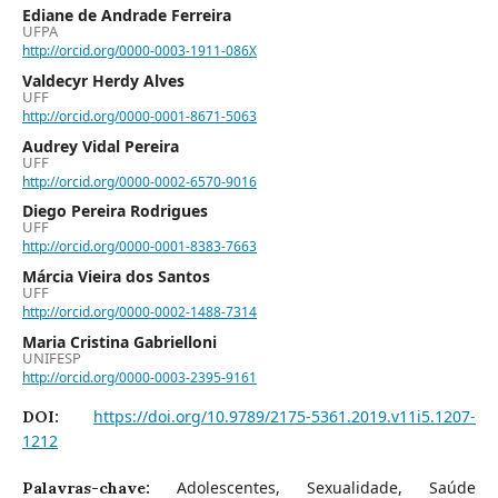
Ediane de Andrade Ferreira
UFPA
http://orcid.org/0000-0003-1911-086X
Valdecyr Herdy Alves
UFF
http://orcid.org/0000-0001-8671-5063
Audrey Vidal Pereira
UFF
http://orcid.org/0000-0002-6570-9016
Diego Pereira Rodrigues
UFF
http://orcid.org/0000-0001-8383-7663
Márcia Vieira dos Santos
UFF
http://orcid.org/0000-0002-1488-7314
Maria Cristina Gabrielloni
UNIFESP
http://orcid.org/0000-0003-2395-9161
https://doi.org/10.9789/2175-5361.2019.v11i5.1207-
DOI:
1212
Adolescentes, Sexualidade, Saúde
Palavras-chave: