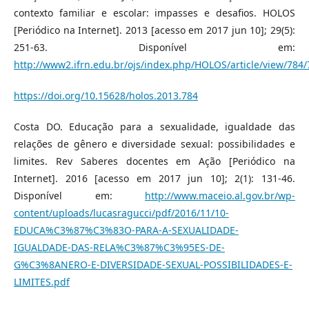
contexto familiar e escolar: impasses e desafios. HOLOS
[Periódico na Internet]. 2013 [acesso em 2017 jun 10]; 29(5):
251-63. Disponível em:
http://www2.ifrn.edu.br/ojs/index.php/HOLOS/article/view/784/
https://doi.org/10.15628/holos.2013.784
Costa DO. Educação para a sexualidade, igualdade das
relações de gênero e diversidade sexual: possibilidades e
limites. Rev Saberes docentes em Ação [Periódico na
Internet]. 2016 [acesso em 2017 jun 10]; 2(1): 131-46.
Disponível em:
http://www.maceio.al.gov.br/wp-
content/uploads/lucasragucci/pdf/2016/11/10-
EDUCA%C3%87%C3%83O-PARA-A-SEXUALIDADE-
IGUALDADE-DAS-RELA%C3%87%C3%95ES-DE-
G%C3%8ANERO-E-DIVERSIDADE-SEXUAL-POSSIBILIDADES-E-
LIMITES.pdf