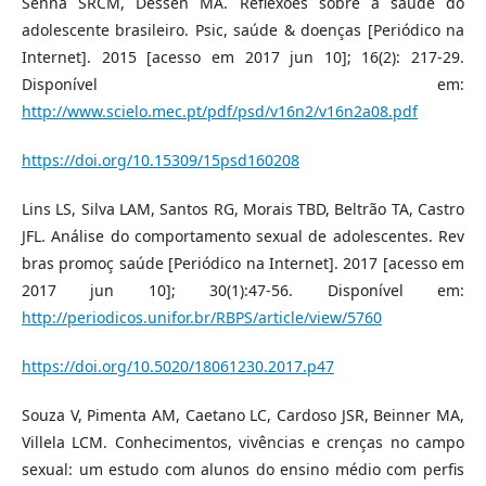
Senna SRCM, Dessen MA. Reflexões sobre a saúde do
adolescente brasileiro. Psic, saúde & doenças [Periódico na
Internet]. 2015 [acesso em 2017 jun 10]; 16(2): 217-29.
Disponível em:
http://www.scielo.mec.pt/pdf/psd/v16n2/v16n2a08.pdf
https://doi.org/10.15309/15psd160208
Lins LS, Silva LAM, Santos RG, Morais TBD, Beltrão TA, Castro
JFL. Análise do comportamento sexual de adolescentes. Rev
bras promoç saúde [Periódico na Internet]. 2017 [acesso em
2017 jun 10]; 30(1):47-56. Disponível em:
http://periodicos.unifor.br/RBPS/article/view/5760
https://doi.org/10.5020/18061230.2017.p47
Souza V, Pimenta AM, Caetano LC, Cardoso JSR, Beinner MA,
Villela LCM. Conhecimentos, vivências e crenças no campo
sexual: um estudo com alunos do ensino médio com perfis