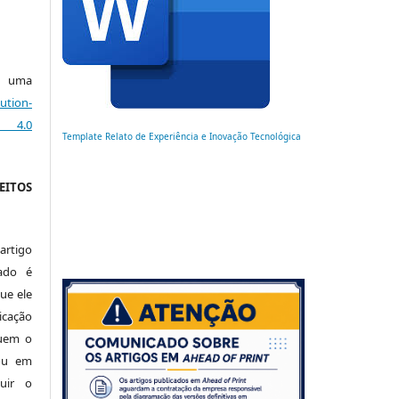
ob uma
ution-
s 4.0
Template Relato de Experiência e Inovação Tecnológica
EITOS
artigo
ado é
ue ele
cação
luem o
 ou em
buir o