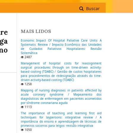
Buscar
re
MAIS LIDOS
ga
Economic Impact Of Hospital Paliative Care Units: A
Systematic Review / Impacto Econômico das Unidades
 no
de Cuidados Paliativos Hospitalares: Revisão
Sistemática
2487
Management of hospital costs for reassignment
surgical procedures through on time-driven activity-
based costing (TDABC) / Gestão de custos hospitalares
para procedimentos de redesignação através do time-
driven activity-based costing (TDABC)
1258
Mapping of nursing diagnoses in patients affected by
acute coronary syndrome / Mapeamento dos
diagnósticos de enfermagem em pacientes acometidos
por síndrome coronariana aguda
1113
The importance of teaching and learning first aid
techniques for laypersons: integrative review / A
importância do ensino e aprendizagem de técnicas de
primeiros socorros para leigos: revisão integrativa
1050