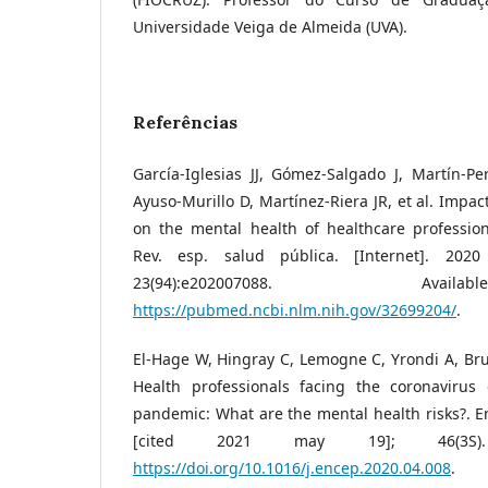
Universidade Veiga de Almeida (UVA).
Referências
García-Iglesias JJ, Gómez-Salgado J, Martín-Per
Ayuso-Murillo D, Martínez-Riera JR, et al. Impac
on the mental health of healthcare profession
Rev. esp. salud pública. [Internet]. 202
23(94):e202007088. Ava
https://pubmed.ncbi.nlm.nih.gov/32699204/
.
El-Hage W, Hingray C, Lemogne C, Yrondi A, Brun
Health professionals facing the coronavirus
pandemic: What are the mental health risks?. En
[cited 2021 may 19]; 46(3S).
https://doi.org/10.1016/j.encep.2020.04.008
.