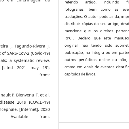
referido artigo, incluindo fig
fotografias, bem como as even
traduções. O autor pode ainda, impr
distribuir cópias do seu artigo, des
mencione que os direitos perten
RPCF. Declaro que este manuscr
original, não tendo sido submet
eira J, Fagundo-Rivera J,
publicação, na íntegra ou em parte
t of SARS-CoV-2 (Covid-19)
outros periódicos online ou não,
als: a systematic review.
cmmo em Anais de eventos científi
0 [cited 2021 may 19];
capítulos de livros.
ilable from:
ault P, Bienvenu T, et al.
 disease 2019 (COVID-19)
cephale. [Internet]. 2020
 Available from: