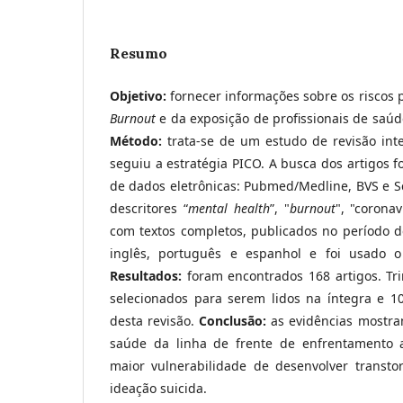
Resumo
O
bjetivo:
fornecer informações sobre os riscos 
Burnout
e da exposição de profissionais de saú
Método:
trata-se de um estudo de revisão inte
seguiu a estratégia PICO. A busca dos artigos f
de dados eletrônicas: Pubmed/Medline, BVS e Sc
descritores “
mental health
”, "
burnout
", "coronav
com textos completos, publicados no período d
inglês, português e espanhol e foi usado 
Resultados:
foram encontrados 168 artigos. Tri
selecionados para serem lidos na íntegra e 10
desta revisão.
Conclusão:
as evidências mostram
saúde da linha de frente de enfrentamento
maior vulnerabilidade de desenvolver transto
ideação suicida.