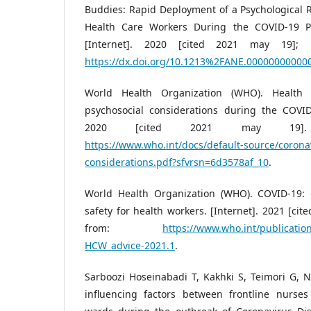
Buddies: Rapid Deployment of a Psychological Re
Health Care Workers During the COVID-19 P
[Internet]. 2020 [cited 2021 may 19]; 1
https://dx.doi.org/10.1213%2FANE.00000000000
World Health Organization (WHO). Health
psychosocial considerations during the COVID-
2020 [cited 2021 may 19]. 
https://www.who.int/docs/default-source/corona
considerations.pdf?sfvrsn=6d3578af_10
.
World Health Organization (WHO). COVID-19: 
safety for health workers. [Internet]. 2021 [cit
from:
https://www.who.int/publicati
HCW_advice-2021.1
.
Sarboozi Hoseinabadi T, Kakhki S, Teimori G, N
influencing factors between frontline nurse