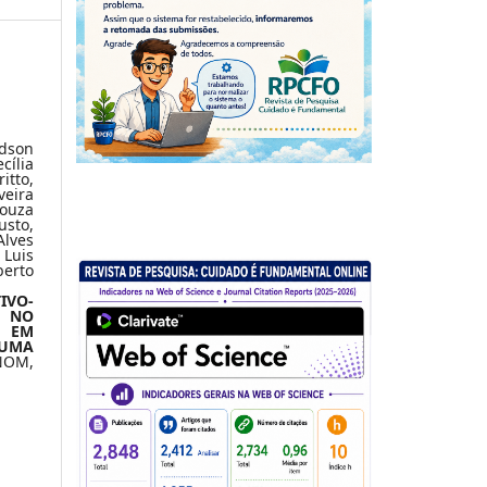
dson
cília
tto,
eira
Souza
sto,
Alves
Luis
erto
VO-
 NO
 EM
 UMA
NOM,