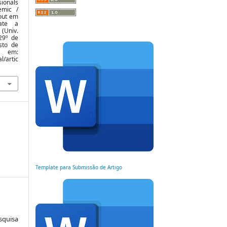
sionals
emic /
out em
ate a
(Univ.
 29º de
sto de
l em:
l/artic
Template para Submissão de Artigo
squisa