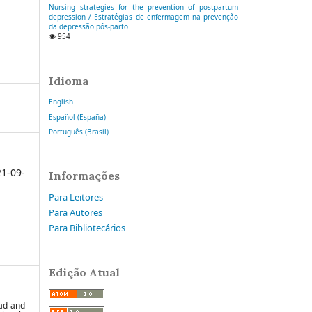
Nursing strategies for the prevention of postpartum
depression / Estratégias de enfermagem na prevenção
da depressão pós-parto
954
Idioma
English
Español (España)
Português (Brasil)
1-09-
Informações
Para Leitores
Para Autores
Para Bibliotecários
Edição Atual
oad and