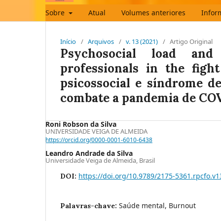
Sobre
Atual
Volumes anteriores
Infor
Início
/
Arquivos
/
v. 13 (2021)
/
Artigo Original
Psychosocial load and
professionals in the fig
psicossocial e síndrome d
combate a pandemia de CO
Roni Robson da Silva
UNIVERSIDADE VEIGA DE ALMEIDA
https://orcid.org/0000-0001-6010-6438
Leandro Andrade da Silva
Universidade Veiga de Almeida, Brasil
https://doi.org/10.9789/2175-5361.rpcfo.v
DOI:
Saúde mental, Burnout
Palavras-chave: