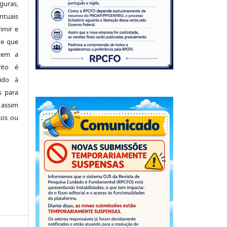
uras,
tuais
imir e
de que
cem a
ito é
ido à
s para
 assim
cos ou