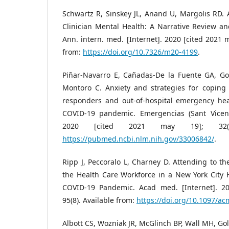
Schwartz R, Sinskey JL, Anand U, Margolis RD.
Clinician Mental Health: A Narrative Review a
Ann. intern. med. [Internet]. 2020 [cited 2021 m
from:
https://doi.org/10.7326/m20-4199
.
Piñar-Navarro E, Cañadas-De la Fuente GA, Go
Montoro C. Anxiety and strategies for coping 
responders and out-of-hospital emergency heal
COVID-19 pandemic. Emergencias (Sant Vicenç 
2020 [cited 2021 may 19]; 32(5)
https://pubmed.ncbi.nlm.nih.gov/33006842/
.
Ripp J, Peccoralo L, Charney D. Attending to th
the Health Care Workforce in a New York City 
COVID-19 Pandemic. Acad med. [Internet]. 20
95(8). Available from:
https://doi.org/10.1097/
Albott CS, Wozniak JR, McGlinch BP, Wall MH, Gol