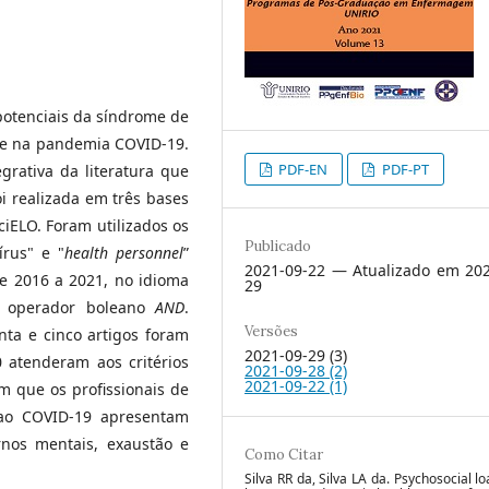
potenciais da síndrome de
de na pandemia COVID-19.
PDF-EN
PDF-PT
grativa da literatura que
oi realizada em três bases
iELO. Foram utilizados os
Publicado
írus" e "
health personnel
”
2021-09-22 — Atualizado em 202
e 2016 a 2021, no idioma
29
o operador boleano
AND
.
Versões
nta e cinco artigos foram
2021-09-29 (3)
 atenderam aos critérios
2021-09-28 (2)
2021-09-22 (1)
 que os profissionais de
 ao COVID-19 apresentam
rnos mentais, exaustão e
Como Citar
Silva RR da, Silva LA da. Psychosocial l