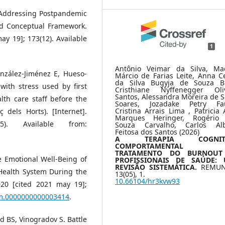
 Addressing Postpandemic
nd Conceptual Framework.
ay 19]; 173(12). Available
1
Antônio Veimar da Silva, Ma
nzález-Jiménez E, Hueso-
Márcio de Farias Leite, Anna Ce
da Silva Bugyja de Souza Bri
with stress used by first
Cristhiane Nyffenegger Oliv
Santos, Alessandra Moreira de 
th care staff before the
Soares, Jozadake Petry Fau
Cristina Arrais Lima , Patricia 
dels Horts). [Internet].
Marques Heringer, Rogério 
. Available from:
Souza Carvalho, Carlos Alb
Feitosa dos Santos (2026)
A TERAPIA COGNITI
COMPORTAMENTAL
TRATAMENTO DO BURNOUT
e Emotional Well-Being of
PROFISSIONAIS DE SAÚDE:
REVISÃO SISTEMÁTICA.
REMU
Health System During the
13
(05),
1.
10.66104/hr3kvw93
20 [cited 2021 may 19];
acm.0000000000003414
.
d BS, Vinogradov S. Battle