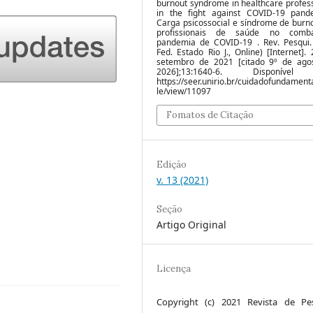
burnout syndrome in healthcare profes
in the fight against COVID-19 pand
Carga psicossocial e síndrome de burn
profissionais de saúde no comb
pandemia de COVID-19 . Rev. Pesqui. 
Fed. Estado Rio J., Online) [Internet].
setembro de 2021 [citado 9º de ago
2026];13:1640-6. Disponíve
https://seer.unirio.br/cuidadofundamenta
le/view/11097
Fomatos de Citação
Edição
v. 13 (2021)
Seção
Artigo Original
Licença
Copyright (c) 2021 Revista de Pe