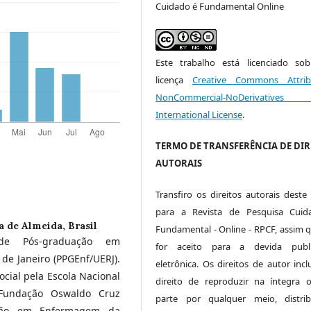
Cuidado é Fundamental Online
Este trabalho está licenciado s
licença
Creative Commons Attrib
NonCommercial-NoDerivative
International License
.
TERMO DE TRANSFERÊNCIA DE DIR
AUTORAIS
Transfiro os direitos autorais deste 
para a Revista de Pesquisa Cuid
 de Almeida, Brasil
Fundamental - Online - RPCF, assim q
 de Pós-graduação em
for aceito para a devida publi
e Janeiro (PPGEnf/UERJ).
eletrônica. Os direitos de autor inc
cial pela Escola Nacional
direito de reproduzir na íntegra
Fundação Oswaldo Cruz
parte por qualquer meio, distri
ação em Enfermagem da