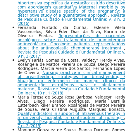
hipertensiva especifica da gestação: estudo descritivo
com abordagem quantitativa Maternal morbidity by
hypertensive disease specific of the pregnancy: a
descriptive study of a quantitative approach
,
Revista
de Pesquisa Cuidado é Fundamental Online: v. 8 n. 2
(2016)
Fernanda Furtado da Cunha, Esleane Vilela
Vasconcelos, Silvio Éder Dias da Silva, Karina de
Oliveira Freitas,
Representações de pacientes
oncológicos sobre o tratamento de quimioterapia
antineoplásica Oncologic patients representations
about the antineoplastic chemotherapy treatment
,
Revista de Pesquisa Cuidado é Fundamental Online: v.
9 n. 3 (2017)
Evelyn Farias Gomes da Costa, Valdecyr Herdy Alves,
Rosangela de Mattos Pereira de Souza, Diego Pereira
Rodrigues, Márcia Vieira dos Santos, Fernanda Lopes
de Oliveira,
Nursing practice in clinical management
of breastfeeding: strategies for breastfeeding /
Atuação do enfermeiro no manejo clínico da
amamentação: estratégias para o aleitamento
materno
,
Revista de Pesquisa Cuidado é Fundamental
Online: v. 10 n. 1 (2018)
Maria Teresa de Souza Rosa Barbosa, Valdecyr Herdy
Alves, Diego Pereira Rodrigues, Maria Bertilla
Lutterbach Riker Branco, Rosângela de Mattos Pereira
de Souza, Vera Cristina Augusta Marques Bonazzi,
Quality indicators in support of intravenous therapy in
a university hospital: a contribution of nursing
,
Revista de Pesquisa Cuidado é Fundamental Online: v.
7 n. 2 (2015)
Monique Gonzalez de Souza, Bianca Dargam Gomes