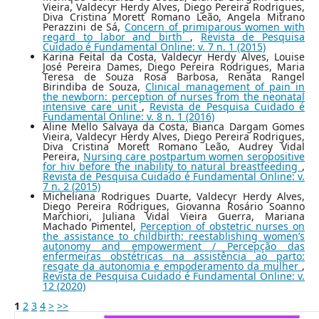
Vieira, Valdecyr Herdy Alves, Diego Pereira Rodrigues,
Diva Cristina Morett Romano Leão, Angela Mitrano
Perazzini de Sá,
Concern of primiparous women with
regard to labor and birth
,
Revista de Pesquisa
Cuidado é Fundamental Online: v. 7 n. 1 (2015)
Karina Feital da Costa, Valdecyr Herdy Alves, Louise
José Pereira Dames, Diego Pereira Rodrigues, Maria
Teresa de Souza Rosa Barbosa, Renata Rangel
Birindiba de Souza,
Clinical management of pain in
the newborn: perception of nurses from the neonatal
intensive care unit
,
Revista de Pesquisa Cuidado é
Fundamental Online: v. 8 n. 1 (2016)
Aline Mello Salvaya da Costa, Bianca Dargam Gomes
Vieira, Valdecyr Herdy Alves, Diego Pereira Rodrigues,
Diva Cristina Morett Romano Leão, Audrey Vidal
Pereira,
Nursing care postpartum women seropositive
for hiv before the inability to natural breastfeeding
,
Revista de Pesquisa Cuidado é Fundamental Online: v.
7 n. 2 (2015)
Micheliana Rodrigues Duarte, Valdecyr Herdy Alves,
Diego Pereira Rodrigues, Giovanna Rosário Soanno
Marchiori, Juliana Vidal Vieira Guerra, Mariana
Machado Pimentel,
Perception of obstetric nurses on
the assistance to childbirth: reestablishing women’s
autonomy and empowerment / Percepção das
enfermeiras obstétricas na assistência ao parto:
resgate da autonomia e empoderamento da mulher
,
Revista de Pesquisa Cuidado é Fundamental Online: v.
12 (2020)
1
2
3
4
>
>>