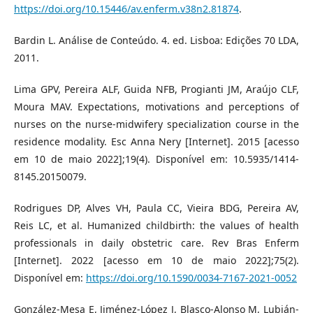
https://doi.org/10.15446/av.enferm.v38n2.81874
.
Bardin L. Análise de Conteúdo. 4. ed. Lisboa: Edições 70 LDA,
2011.
Lima GPV, Pereira ALF, Guida NFB, Progianti JM, Araújo CLF,
Moura MAV. Expectations, motivations and perceptions of
nurses on the nurse-midwifery specialization course in the
residence modality. Esc Anna Nery [Internet]. 2015 [acesso
em 10 de maio 2022];19(4). Disponível em: 10.5935/1414-
8145.20150079.
Rodrigues DP, Alves VH, Paula CC, Vieira BDG, Pereira AV,
Reis LC, et al. Humanized childbirth: the values of health
professionals in daily obstetric care. Rev Bras Enferm
[Internet]. 2022 [acesso em 10 de maio 2022];75(2).
Disponível em:
https://doi.org/10.1590/0034-7167-2021-0052
González-Mesa E, Jiménez-López J, Blasco-Alonso M, Lubián-