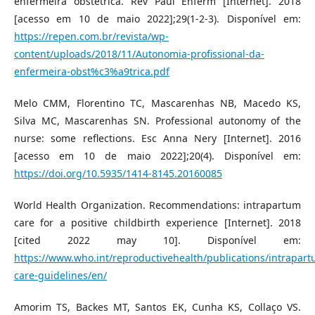
enfermeira obstétrica. Rev Paul Enferm [Internet]. 2018
[acesso em 10 de maio 2022];29(1-2-3). Disponível em:
https://repen.com.br/revista/wp-
content/uploads/2018/11/Autonomia-profissional-da-
enfermeira-obst%c3%a9trica.pdf
Melo CMM, Florentino TC, Mascarenhas NB, Macedo KS,
Silva MC, Mascarenhas SN. Professional autonomy of the
nurse: some reflections. Esc Anna Nery [Internet]. 2016
[acesso em 10 de maio 2022];20(4). Disponível em:
https://doi.org/10.5935/1414-8145.20160085
World Health Organization. Recommendations: intrapartum
care for a positive childbirth experience [Internet]. 2018
[cited 2022 may 10]. Disponível em:
https://www.who.int/reproductivehealth/publications/intrapart
care-guidelines/en/
Amorim TS, Backes MT, Santos EK, Cunha KS, Collaço VS.