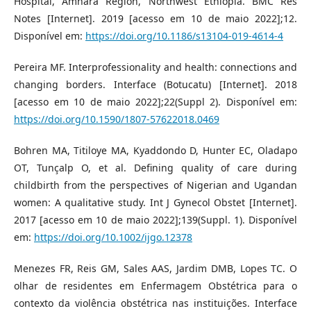
Hospital, Amhara Region, Northwest Ethiopia. BMC Res
Notes [Internet]. 2019 [acesso em 10 de maio 2022];12.
Disponível em:
https://doi.org/10.1186/s13104-019-4614-4
Pereira MF. Interprofessionality and health: connections and
changing borders. Interface (Botucatu) [Internet]. 2018
[acesso em 10 de maio 2022];22(Suppl 2). Disponível em:
https://doi.org/10.1590/1807-57622018.0469
Bohren MA, Titiloye MA, Kyaddondo D, Hunter EC, Oladapo
OT, Tunçalp O, et al. Defining quality of care during
childbirth from the perspectives of Nigerian and Ugandan
women: A qualitative study. Int J Gynecol Obstet [Internet].
2017 [acesso em 10 de maio 2022];139(Suppl. 1). Disponível
em:
https://doi.org/10.1002/ijgo.12378
Menezes FR, Reis GM, Sales AAS, Jardim DMB, Lopes TC. O
olhar de residentes em Enfermagem Obstétrica para o
contexto da violência obstétrica nas instituições. Interface