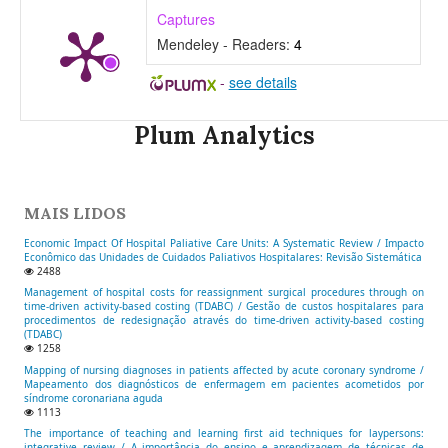
Captures
Mendeley - Readers:
4
-
see details
Plum Analytics
MAIS LIDOS
Economic Impact Of Hospital Paliative Care Units: A Systematic Review / Impacto
Econômico das Unidades de Cuidados Paliativos Hospitalares: Revisão Sistemática
2488
Management of hospital costs for reassignment surgical procedures through on
time-driven activity-based costing (TDABC) / Gestão de custos hospitalares para
procedimentos de redesignação através do time-driven activity-based costing
(TDABC)
1258
Mapping of nursing diagnoses in patients affected by acute coronary syndrome /
Mapeamento dos diagnósticos de enfermagem em pacientes acometidos por
síndrome coronariana aguda
1113
The importance of teaching and learning first aid techniques for laypersons:
integrative review / A importância do ensino e aprendizagem de técnicas de