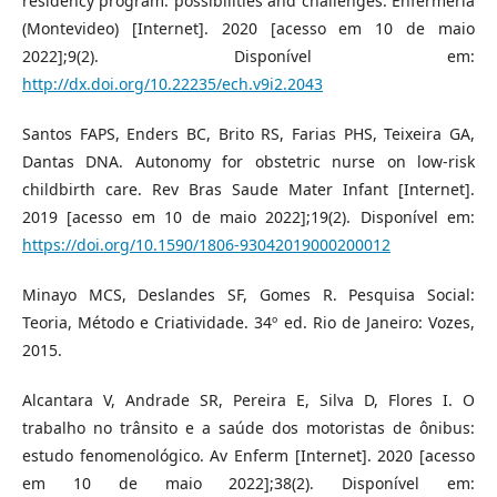
residency program: possibilities and challenges. Enfermería
(Montevideo) [Internet]. 2020 [acesso em 10 de maio
2022];9(2). Disponível em:
http://dx.doi.org/10.22235/ech.v9i2.2043
Santos FAPS, Enders BC, Brito RS, Farias PHS, Teixeira GA,
Dantas DNA. Autonomy for obstetric nurse on low-risk
childbirth care. Rev Bras Saude Mater Infant [Internet].
2019 [acesso em 10 de maio 2022];19(2). Disponível em:
https://doi.org/10.1590/1806-93042019000200012
Minayo MCS, Deslandes SF, Gomes R. Pesquisa Social:
Teoria, Método e Criatividade. 34º ed. Rio de Janeiro: Vozes,
2015.
Alcantara V, Andrade SR, Pereira E, Silva D, Flores I. O
trabalho no trânsito e a saúde dos motoristas de ônibus:
estudo fenomenológico. Av Enferm [Internet]. 2020 [acesso
em 10 de maio 2022];38(2). Disponível em: