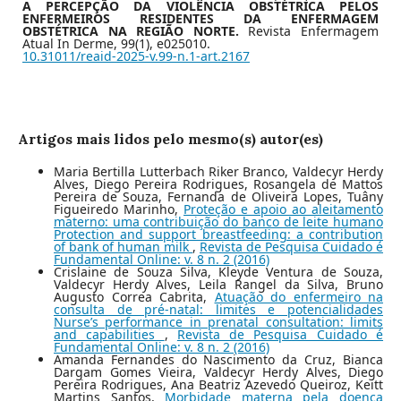
A PERCEPÇÃO DA VIOLÊNCIA OBSTÉTRICA PELOS
ENFERMEIROS RESIDENTES DA ENFERMAGEM
OBSTÉTRICA NA REGIÃO NORTE.
Revista Enfermagem
Atual In Derme,
99
(1),
e025010.
10.31011/reaid-2025-v.99-n.1-art.2167
Artigos mais lidos pelo mesmo(s) autor(es)
Maria Bertilla Lutterbach Riker Branco, Valdecyr Herdy
Alves, Diego Pereira Rodrigues, Rosangela de Mattos
Pereira de Souza, Fernanda de Oliveira Lopes, Tuâny
Figueiredo Marinho,
Proteção e apoio ao aleitamento
materno: uma contribuição do banco de leite humano
Protection and support breastfeeding: a contribution
of bank of human milk
,
Revista de Pesquisa Cuidado é
Fundamental Online: v. 8 n. 2 (2016)
Crislaine de Souza Silva, Kleyde Ventura de Souza,
Valdecyr Herdy Alves, Leila Rangel da Silva, Bruno
Augusto Correa Cabrita,
Atuação do enfermeiro na
consulta de pré-natal: limites e potencialidades
Nurse’s performance in prenatal consultation: limits
and capabilities
,
Revista de Pesquisa Cuidado é
Fundamental Online: v. 8 n. 2 (2016)
Amanda Fernandes do Nascimento da Cruz, Bianca
Dargam Gomes Vieira, Valdecyr Herdy Alves, Diego
Pereira Rodrigues, Ana Beatriz Azevedo Queiroz, Keitt
Martins Santos,
Morbidade materna pela doença