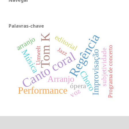
Palavras-chave
Regência
Tom K
editorial
arranjo
Programa de concerto
Umwelt
Jazz
subjetividade
Música
Improvisação
Canto coral
Choro
Arranjo
ópera
Performance
voz