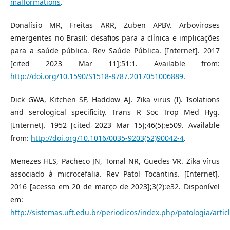
malformations
.
Donalísio MR, Freitas ARR, Zuben APBV. Arboviroses
emergentes no Brasil: desafios para a clínica e implicações
para a saúde pública. Rev Saúde Pública. [Internet]. 2017
[cited 2023 Mar 11];51:1. Available from:
http://doi.org/10.1590/S1518-8787.2017051006889
.
Dick GWA, Kitchen SF, Haddow AJ. Zika virus (I). Isolations
and serological specificity. Trans R Soc Trop Med Hyg.
[Internet]. 1952 [cited 2023 Mar 15];46(5):e509. Available
from:
http://doi.org/10.1016/0035-9203(52)90042-4
.
Menezes HLS, Pacheco JN, Tomal NR, Guedes VR. Zika vírus
associado à microcefalia. Rev Patol Tocantins. [Internet].
2016 [acesso em 20 de março de 2023];3(2):e32. Disponível
em:
http://sistemas.uft.edu.br/periodicos/index.php/patologia/artic