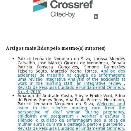
0
Artigos mais lidos pelo mesmo(s) autor(es)
Patrick Leonardo Nogueira da Silva, Larissa Mendes
Carvalho, José Márcio Girardi de Mendonça, Renata
Patrícia Fonseca Gonçalves, Simone Guimarães
Teixeira Souto, Marcelo Rocha Torres,
Análise dos
acidentes de trabalho na equipe de enfermagem:
uma revisão integrativa Analysis of the accidents at
work in the nursing staff: an integrative review
,
Revista de Pesquisa Cuidado é Fundamental Online: v.
8 n. 4 (2016)
Amanda de Andrade Costa, Sibylle Emilie Vogt, Edna
de Freitas Gomes Ruas, Ana Paula Ferreira Holzmann,
Patrick Leonardo Nogueira da Silva,
Welcome and
listen to the silence: nursing care from the
perspective of deaf woman during pregnancy,
childbirth and postpartum / Acolher e escutar o
silêncio: o cuidado de enfermagem sob a ótica da
mulher surda durante a gestação, parto e puerpério
,
Revista de Pesquisa Cuidado é Fundamental Online: v.