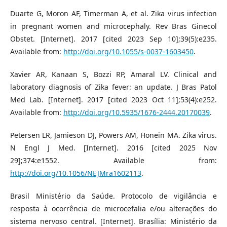
Duarte G, Moron AF, Timerman A, et al. Zika virus infection
in pregnant women and microcephaly. Rev Bras Ginecol
Obstet. [Internet]. 2017 [cited 2023 Sep 10];39(5):e235.
Available from:
http://doi.org/10.1055/s-0037-1603450
.
Xavier AR, Kanaan S, Bozzi RP, Amaral LV. Clinical and
laboratory diagnosis of Zika fever: an update. J Bras Patol
Med Lab. [Internet]. 2017 [cited 2023 Oct 11];53(4):e252.
Available from:
http://doi.org/10.5935/1676-2444.20170039
.
Petersen LR, Jamieson DJ, Powers AM, Honein MA. Zika virus.
N Engl J Med. [Internet]. 2016 [cited 2025 Nov
29];374:e1552. Available from:
http://doi.org/10.1056/NEJMra1602113
.
Brasil Ministério da Saúde. Protocolo de vigilância e
resposta à ocorrência de microcefalia e/ou alterações do
sistema nervoso central. [Internet]. Brasília: Ministério da