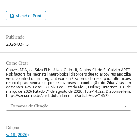
Ahead of Print
Publicado
2026-03-13
Como Citar
Chaves MIA, da Silva PLN, Alves C dos R, Santos CL de S, Galvão APFC.
Risk factors for neonatal neurological disorders due to arbovirus and zika
virus co-infection in pregnant women / Fatores de risco para alterações
neurológicas neonatais por arboviroses e coinfecção do Zika vírus em
gestantes. Rev. Pesqui. (Univ. Fed. Estado Rio J., Online) [Internet]. 13º de
março de 2026 [citado 7º de agosto de 2026];18:e-14522. Disponível em:
https://seer.unirio.br/cuidadofundamental/article/view/14522
Fomatos de Citação
Edição
v. 18 (2026)