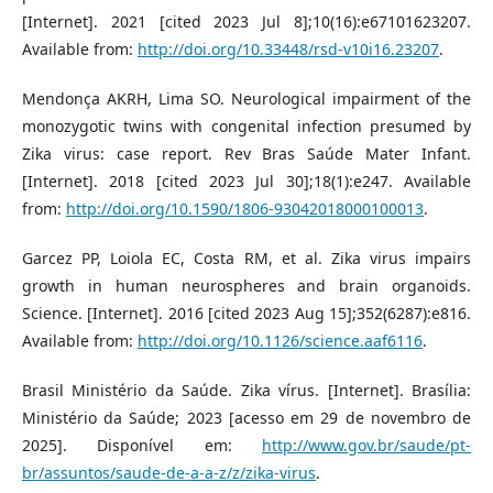
[Internet]. 2021 [cited 2023 Jul 8];10(16):e67101623207.
Available from:
http://doi.org/10.33448/rsd-v10i16.23207
.
Mendonça AKRH, Lima SO. Neurological impairment of the
monozygotic twins with congenital infection presumed by
Zika virus: case report. Rev Bras Saúde Mater Infant.
[Internet]. 2018 [cited 2023 Jul 30];18(1):e247. Available
from:
http://doi.org/10.1590/1806-93042018000100013
.
Garcez PP, Loiola EC, Costa RM, et al. Zika virus impairs
growth in human neurospheres and brain organoids.
Science. [Internet]. 2016 [cited 2023 Aug 15];352(6287):e816.
Available from:
http://doi.org/10.1126/science.aaf6116
.
Brasil Ministério da Saúde. Zika vírus. [Internet]. Brasília:
Ministério da Saúde; 2023 [acesso em 29 de novembro de
2025]. Disponível em:
http://www.gov.br/saude/pt-
br/assuntos/saude-de-a-a-z/z/zika-virus
.