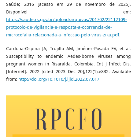
Saúde; 2016 [acesso em 29 de novembro de 2025].
Disponível em:
https://saude.rs.gov.br/upload/arquivos/201702/22112109-
protocolo-de-vigilancia-e-resposta-a-ocorrencia-de-
microcefalia-relacionada-a-infeccao-pelo-virus-zika.pdf
.
Cardona-Ospina JA, Trujillo AM, Jiménez-Posada EV, et al.
Susceptibility to endemic Aedes-borne viruses among
pregnant women in Risaralda, Colombia. Int J Infect Dis.
[Internet]. 2022 [cited 2023 Dec 20];122(1):e832. Available
from:
http://doi.org/10.1016/j.ijid.2022.07.017