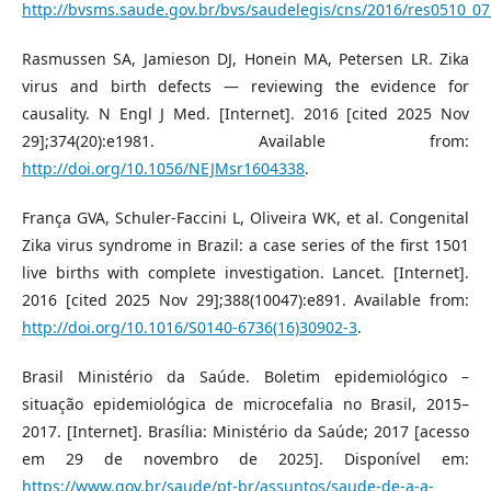
http://bvsms.saude.gov.br/bvs/saudelegis/cns/2016/res0510_0
Rasmussen SA, Jamieson DJ, Honein MA, Petersen LR. Zika
virus and birth defects — reviewing the evidence for
causality. N Engl J Med. [Internet]. 2016 [cited 2025 Nov
29];374(20):e1981. Available from:
http://doi.org/10.1056/NEJMsr1604338
.
França GVA, Schuler-Faccini L, Oliveira WK, et al. Congenital
Zika virus syndrome in Brazil: a case series of the first 1501
live births with complete investigation. Lancet. [Internet].
2016 [cited 2025 Nov 29];388(10047):e891. Available from:
http://doi.org/10.1016/S0140-6736(16)30902-3
.
Brasil Ministério da Saúde. Boletim epidemiológico –
situação epidemiológica de microcefalia no Brasil, 2015–
2017. [Internet]. Brasília: Ministério da Saúde; 2017 [acesso
em 29 de novembro de 2025]. Disponível em:
https://www.gov.br/saude/pt-br/assuntos/saude-de-a-a-