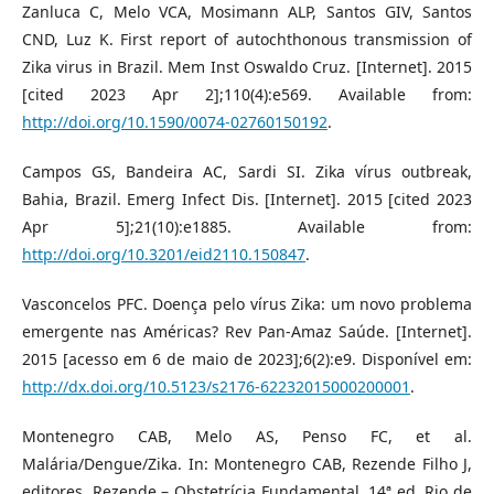
Zanluca C, Melo VCA, Mosimann ALP, Santos GIV, Santos
CND, Luz K. First report of autochthonous transmission of
Zika virus in Brazil. Mem Inst Oswaldo Cruz. [Internet]. 2015
[cited 2023 Apr 2];110(4):e569. Available from:
http://doi.org/10.1590/0074-02760150192
.
Campos GS, Bandeira AC, Sardi SI. Zika vírus outbreak,
Bahia, Brazil. Emerg Infect Dis. [Internet]. 2015 [cited 2023
Apr 5];21(10):e1885. Available from:
http://doi.org/10.3201/eid2110.150847
.
Vasconcelos PFC. Doença pelo vírus Zika: um novo problema
emergente nas Américas? Rev Pan-Amaz Saúde. [Internet].
2015 [acesso em 6 de maio de 2023];6(2):e9. Disponível em:
http://dx.doi.org/10.5123/s2176-62232015000200001
.
Montenegro CAB, Melo AS, Penso FC, et al.
Malária/Dengue/Zika. In: Montenegro CAB, Rezende Filho J,
editores. Rezende – Obstetrícia Fundamental. 14ª ed. Rio de