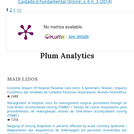
Cuidado é Fundamental Online: v. 6 n. 3 (2014)
1
2
>
>>
No metrics available.
-
see details
Plum Analytics
MAIS LIDOS
Economic Impact Of Hospital Paliative Care Units: A Systematic Review / Impacto
Econômico das Unidades de Cuidados Paliativos Hospitalares: Revisão Sistemática
2488
Management of hospital costs for reassignment surgical procedures through on
time-driven activity-based costing (TDABC) / Gestão de custos hospitalares para
procedimentos de redesignação através do time-driven activity-based costing
(TDABC)
1258
Mapping of nursing diagnoses in patients affected by acute coronary syndrome /
Mapeamento dos diagnósticos de enfermagem em pacientes acometidos por