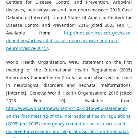
Centers for Disease Control and Prevention. Arboviral
diseases, neuroinvasive and non-neuroinvasive: 2015 Case
Definition. [Internet]. United States of America: Centers for
Disease Control and Prevention; 2015 [cited 2023 Feb 1].
Available from:
http://ndc.services.cdc.gov/case-
definitions/arboviral-diseases-neuroinvasive-and-non-
neuroinvasive-2015/
.
World Health Organization. WHO statement on the first
meeting of the International Health Regulations (2005)
Emergency Committee on Zika virus and observed increase
in neurological disorders and neonatal malformations.
[Internet]. Geneva: World Health Organization; 2016 [cited
2023 Feb 10]. Available from:
http://www.who.int/news/item/01-02-2016-who-statement-
on-the-first-meeting-of-the-international-health-regulations-
(2005)-(ihr-2005)-emergency-committee-on-zika-virus-and-
observed-increase-in-neurological-disorders-and-neonatal-