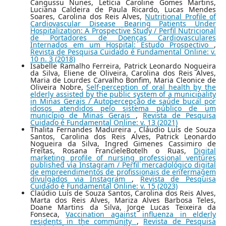
Cangussu Nunes, Letícia Caroline Gomes Martins,
Luciana Caldeira de Paula Ricardo, Lucas Mendes
Soares, Carolina dos Reis Alves,
Nutritional Profile of
Cardiovascular Disease Bearing Patients Under
Hospitalization: A Prospective Study / Perfil Nutricional
de Portadores de Doenças Cardiovasculares
Internados em um Hospital: Estudo Prospectivo
,
Revista de Pesquisa Cuidado é Fundamental Online: v.
10 n. 3 (2018)
Isabelle Ramalho Ferreira, Patrick Leonardo Nogueira
da Silva, Eliene de Oliveira, Carolina dos Reis Alves,
Maria de Lourdes Carvalho Bonfim, Maria Cleonice de
Oliveira Nobre,
Self-perception of oral health by the
elderly assisted by the public system of a municipality
in Minas Gerais / Autopercepção de saúde bucal por
idosos atendidos pelo sistema público de um
município de Minas Gerais
,
Revista de Pesquisa
Cuidado é Fundamental Online: v. 13 (2021)
Thalita Fernandes Madureira , Cláudio Luís de Souza
Santos, Carolina dos Reis Alves, Patrick Leonardo
Nogueira da Silva, Ingred Gimenes Cassimiro de
Freitas, Rosana FrancieleBotelh o Ruas,
Digital
marketing profile of nursing professional ventures
published via Instagram / Perfil mercadológico digital
de empreendimentos de profissionais de enfermagem
divulgados via Instagram
,
Revista de Pesquisa
Cuidado é Fundamental Online: v. 15 (2023)
Claúdio Luís de Souza Santos, Carolina dos Reis Alves,
Marta dos Reis Alves, Mariza Alves Barbosa Teles,
Doane Martins da Silva, Jorge Lucas Teixeira da
Fonseca,
Vaccination against influenza in elderly
residents in the community
,
Revista de Pesquisa