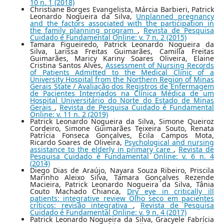
10 n. 1 (2018)
Christiane Borges Evangelista, Márcia Barbieri, Patrick
Leonardo Nogueira da Silva,
Unplanned pregnancy
and the factors associated with the participation in
the family planning program
,
Revista de Pesquisa
Cuidado é Fundamental Online: v. 7 n. 2 (2015)
Tamara Figueiredo, Patrick Leonardo Nogueira da
Silva, Larissa Freitas Guimarães, Camilla Freitas
Guimarães, Maricy Kariny Soares Oliveira, Elaine
Cristina Santos Alves,
Assessment of Nursing Records
of Patients Admitted to the Medical Clinic of a
University Hospital from the Northern Region of Minas
Gerais State / Avaliação dos Registros de Enfermagem
de Pacientes Internados na Clínica Médica de um
Hospital Universitário do Norte do Estado de Minas
Gerais
,
Revista de Pesquisa Cuidado é Fundamental
Online: v. 11 n. 2 (2019)
Patrick Leonardo Nogueira da Silva, Simone Queiroz
Cordeiro, Simone Guimarães Teixeira Souto, Renata
Patrícia Fonseca Gonçalves, Écila Campos Mota,
Ricardo Soares de Oliveira,
Psychological and nursing
assistance to the elderly in primary care
,
Revista de
Pesquisa Cuidado é Fundamental Online: v. 6 n. 4
(2014)
Diego Dias de Araújo, Nayara Souza Ribeiro, Priscila
Marinho Aleixo Silva, Tamara Gonçalves Rezende
Macieira, Patrick Leonardo Nogueira da Silva, Tânia
Couto Machado Chianca,
Dry eye in critically ill
patients: integrative review Olho seco em pacientes
críticos: revisão integrativa
,
Revista de Pesquisa
Cuidado é Fundamental Online: v. 9 n. 4 (2017)
Patrick Leonardo Nogueira da Silva, Gracyele Fabrícia