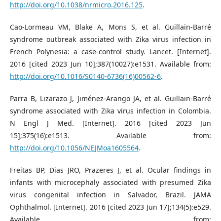
http://doi.org/10.1038/nrmicro.2016.125
.
Cao-Lormeau VM, Blake A, Mons S, et al. Guillain-Barré
syndrome outbreak associated with Zika virus infection in
French Polynesia: a case-control study. Lancet. [Internet].
2016 [cited 2023 Jun 10];387(10027):e1531. Available from:
http://doi.org/10.1016/S0140-6736(16)00562-6
.
Parra B, Lizarazo J, Jiménez-Arango JA, et al. Guillain-Barré
syndrome associated with Zika virus infection in Colombia.
N Engl J Med. [Internet]. 2016 [cited 2023 Jun
15];375(16):e1513. Available from:
http://doi.org/10.1056/NEJMoa1605564
.
Freitas BP, Dias JRO, Prazeres J, et al. Ocular findings in
infants with microcephaly associated with presumed Zika
virus congenital infection in Salvador, Brazil. JAMA
Ophthalmol. [Internet]. 2016 [cited 2023 Jun 17];134(5):e529.
Available from: