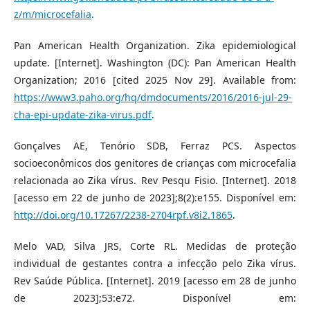
z/m/microcefalia
.
Pan American Health Organization. Zika epidemiological
update. [Internet]. Washington (DC): Pan American Health
Organization; 2016 [cited 2025 Nov 29]. Available from:
https://www3.paho.org/hq/dmdocuments/2016/2016-jul-29-
cha-epi-update-zika-virus.pdf
.
Gonçalves AE, Tenório SDB, Ferraz PCS. Aspectos
socioeconômicos dos genitores de crianças com microcefalia
relacionada ao Zika vírus. Rev Pesqu Fisio. [Internet]. 2018
[acesso em 22 de junho de 2023];8(2):e155. Disponível em:
http://doi.org/10.17267/2238-2704rpf.v8i2.1865
.
Melo VAD, Silva JRS, Corte RL. Medidas de proteção
individual de gestantes contra a infecção pelo Zika vírus.
Rev Saúde Pública. [Internet]. 2019 [acesso em 28 de junho
de 2023];53:e72. Disponível em: