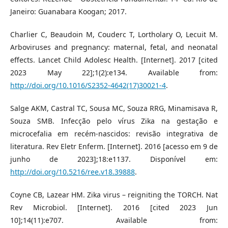
Janeiro: Guanabara Koogan; 2017.
Charlier C, Beaudoin M, Couderc T, Lortholary O, Lecuit M.
Arboviruses and pregnancy: maternal, fetal, and neonatal
effects. Lancet Child Adolesc Health. [Internet]. 2017 [cited
2023 May 22];1(2):e134. Available from:
http://doi.org/10.1016/S2352-4642(17)30021-4
.
Salge AKM, Castral TC, Sousa MC, Souza RRG, Minamisava R,
Souza SMB. Infecção pelo vírus Zika na gestação e
microcefalia em recém-nascidos: revisão integrativa de
literatura. Rev Eletr Enferm. [Internet]. 2016 [acesso em 9 de
junho de 2023];18:e1137. Disponível em:
http://doi.org/10.5216/ree.v18.39888
.
Coyne CB, Lazear HM. Zika virus – reigniting the TORCH. Nat
Rev Microbiol. [Internet]. 2016 [cited 2023 Jun
10];14(11):e707. Available from: