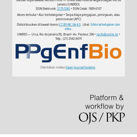
Sekolah Keperawatan Alfredo Pinto — Universitas Federal Negara Bagian Rio de
Janeiro (UNIRIO)
ISSN Elektronik:
2175-5361
• ISSN Cetak: 1809-6107
Akses terbuka • Alur berkelanjutan • Tanpa biaya pengajuan, peninjauan, atau
pemrosesan (APC)
Didistribusikan di bawah lisensi
CC BY-NC-SA 4.0
. Lihat:
Editorial kebijakan dan
etika
.
UNIRIO — Urca, Rio de Janeiro/RJ, Brasil • Av. Pasteur, 296 •
rpcfo@unirio.br
•
Telp.: (21) 2542-6479
Diterbitkan melalui
Open Journal Systems
.