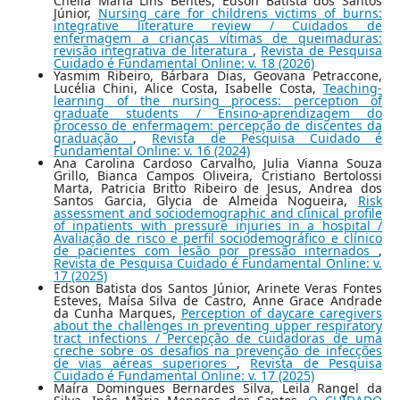
Cheila Maria Lins Bentes, Edson Batista dos Santos
Júnior,
Nursing care for childrens victims of burns:
integrative literature review / Cuidados de
enfermagem a crianças vítimas de queimaduras:
revisão integrativa de literatura
,
Revista de Pesquisa
Cuidado é Fundamental Online: v. 18 (2026)
Yasmim Ribeiro, Bárbara Dias, Geovana Petraccone,
Lucélia Chini, Alice Costa, Isabelle Costa,
Teaching-
learning of the nursing process: perception of
graduate students / Ensino-aprendizagem do
processo de enfermagem: percepção de discentes da
graduação
,
Revista de Pesquisa Cuidado é
Fundamental Online: v. 16 (2024)
Ana Carolina Cardoso Carvalho, Julia Vianna Souza
Grillo, Bianca Campos Oliveira, Cristiano Bertolossi
Marta, Patricia Britto Ribeiro de Jesus, Andrea dos
Santos Garcia, Glycia de Almeida Nogueira,
Risk
assessment and sociodemographic and clinical profile
of inpatients with pressure injuries in a hospital /
Avaliação de risco e perfil sociodemográfico e clínico
de pacientes com lesão por pressão internados
,
Revista de Pesquisa Cuidado é Fundamental Online: v.
17 (2025)
Edson Batista dos Santos Júnior, Arinete Veras Fontes
Esteves, Maísa Silva de Castro, Anne Grace Andrade
da Cunha Marques,
Perception of daycare caregivers
about the challenges in preventing upper respiratory
tract infections / Percepção de cuidadoras de uma
creche sobre os desafios na prevenção de infecções
de vias aéreas superiores
,
Revista de Pesquisa
Cuidado é Fundamental Online: v. 17 (2025)
Maíra Domingues Bernardes Silva, Leila Rangel da