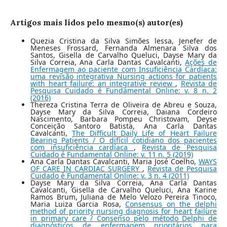
Artigos mais lidos pelo mesmo(s) autor(es)
Quezia Cristina da Silva Simões lessa, Jenefer de
Meneses Frossard, Fernanda Almenara Silva dos
Santos, Gisella de Carvalho Queluci, Dayse Mary da
Silva Correia, Ana Carla Dantas Cavalcanti,
Ações de
Enfermagem ao paciente com Insuficiência Cardíaca:
uma revisão integrativa Nursing actions for patients
with heart failure: an integrative review
,
Revista de
Pesquisa Cuidado é Fundamental Online: v. 8 n. 2
(2016)
Thereza Cristina Terra de Oliveira de Abreu e Souza,
Dayse Mary da Silva Correia, Daiana Cordeiro
Nascimento, Barbara Pompeu Christovam, Deyse
Conceição Santoro Batista, Ana Carla Dantas
Cavalcanti,
The Difficult Daily Life of Heart Failure
Bearing Patients / O difícil cotidiano dos pacientes
com insuficiência cardíaca
,
Revista de Pesquisa
Cuidado é Fundamental Online: v. 11 n. 5 (2019)
Ana Carla Dantas Cavalcanti, Maria José Coelho,
WAYS
OF CARE IN CARDIAC SURGERY
,
Revista de Pesquisa
Cuidado é Fundamental Online: v. 3 n. 4 (2011)
Dayse Mary da Silva Correia, Ana Carla Dantas
Cavalcanti, Gisella de Carvalho Queluci, Ana Karine
Ramos Brum, Juliana de Melo Velozo Pereira Tinoco,
Maria Luiza Garcia Rosa,
Consensus on the delphi
method of priority nursing diagnosis for heart failure
in primary care / Consenso pelo método Delphi de
diagnósticos de enfermagem prioritários para