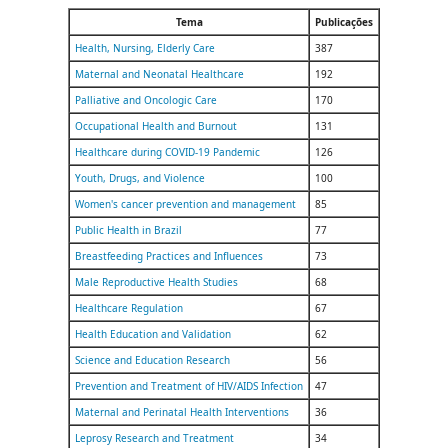
Tema
Publicações
Health, Nursing, Elderly Care
387
Maternal and Neonatal Healthcare
192
Palliative and Oncologic Care
170
Occupational Health and Burnout
131
Healthcare during COVID-19 Pandemic
126
Youth, Drugs, and Violence
100
Women's cancer prevention and management
85
Public Health in Brazil
77
Breastfeeding Practices and Influences
73
Male Reproductive Health Studies
68
Healthcare Regulation
67
Health Education and Validation
62
Science and Education Research
56
Prevention and Treatment of HIV/AIDS Infection
47
Maternal and Perinatal Health Interventions
36
Leprosy Research and Treatment
34