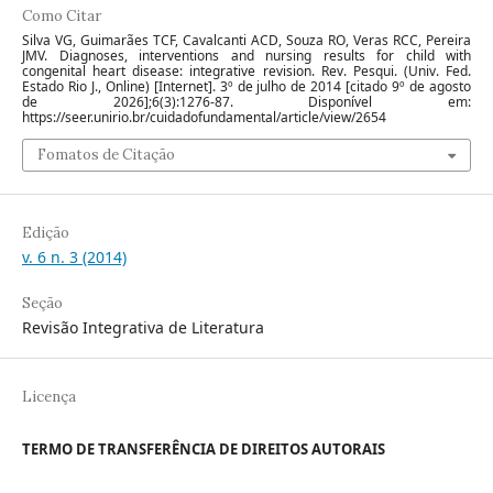
Como Citar
Silva VG, Guimarães TCF, Cavalcanti ACD, Souza RO, Veras RCC, Pereira
JMV. Diagnoses, interventions and nursing results for child with
congenital heart disease: integrative revision. Rev. Pesqui. (Univ. Fed.
Estado Rio J., Online) [Internet]. 3º de julho de 2014 [citado 9º de agosto
de 2026];6(3):1276-87. Disponível em:
https://seer.unirio.br/cuidadofundamental/article/view/2654
Fomatos de Citação
Edição
v. 6 n. 3 (2014)
Seção
Revisão Integrativa de Literatura
Licença
TERMO DE TRANSFERÊNCIA DE DIREITOS AUTORAIS