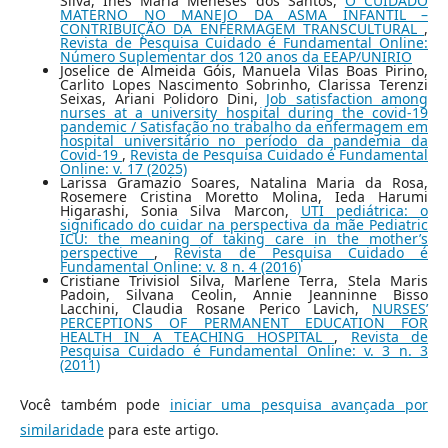
Silva, Inês Maria Meneses dos Santos,
O CUIDADO
MATERNO NO MANEJO DA ASMA INFANTIL –
CONTRIBUIÇÃO DA ENFERMAGEM TRANSCULTURAL
,
Revista de Pesquisa Cuidado é Fundamental Online:
Número Suplementar dos 120 anos da EEAP/UNIRIO
Joselice de Almeida Góis, Manuela Vilas Boas Pirino,
Carlito Lopes Nascimento Sobrinho, Clarissa Terenzi
Seixas, Ariani Polidoro Dini,
Job satisfaction among
nurses at a university hospital during the covid-19
pandemic / Satisfação no trabalho da enfermagem em
hospital universitário no período da pandemia da
Covid-19
,
Revista de Pesquisa Cuidado é Fundamental
Online: v. 17 (2025)
Larissa Gramazio Soares, Natalina Maria da Rosa,
Rosemere Cristina Moretto Molina, Ieda Harumi
Higarashi, Sonia Silva Marcon,
UTI pediátrica: o
significado do cuidar na perspectiva da mãe Pediatric
ICU: the meaning of taking care in the mother’s
perspective
,
Revista de Pesquisa Cuidado é
Fundamental Online: v. 8 n. 4 (2016)
Cristiane Trivisiol Silva, Marlene Terra, Stela Maris
Padoin, Silvana Ceolin, Annie Jeanninne Bisso
Lacchini, Claudia Rosane Perico Lavich,
NURSES’
PERCEPTIONS OF PERMANENT EDUCATION FOR
HEALTH IN A TEACHING HOSPITAL
,
Revista de
Pesquisa Cuidado é Fundamental Online: v. 3 n. 3
(2011)
Você também pode
iniciar uma pesquisa avançada por
similaridade
para este artigo.